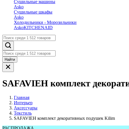
Сушильные машины
Asko
Сушильные шкафы
Asko
Холодильники - Морозильники
Asko
KITCHENAID
Найти
SAFAVIEH комплект декорати
Главная
Интерьер
Аксессуары
Текстиль
SAFAVIEH комплект декоративных подушек Kilim
РАСПРОДАЖА