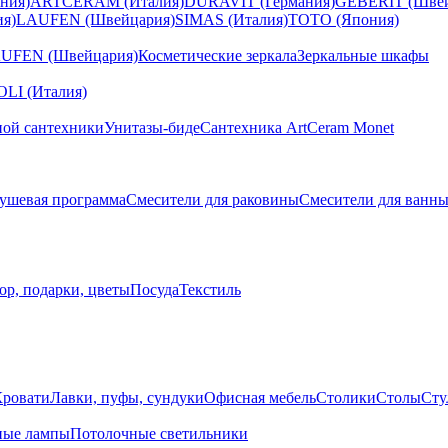
ния)
ARTCERAM (Италия)
DURAVIT (Германия)
GEBERIT (Швей
я)
LAUFEN (Швейцария)
SIMAS (Италия)
TOTO (Япония)
UFEN (Швейцария)
Косметические зеркала
Зеркальные шкафы
I (Италия)
ной сантехники
Унитазы-биде
Сантехника ArtCeram Monet
ушевая программа
Смесители для раковины
Смесители для ванн
ор, подарки, цветы
Посуда
Текстиль
Кровати
Лавки, пуфы, сундуки
Офисная мебель
Столики
Столы
Сту
ные лампы
Потолочные светильники