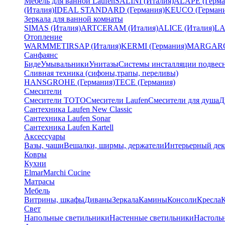
Мебель для ванной Laufen
SALINI (Италия)
ALAPE (Герма
(Италия)
IDEAL STANDARD (Германия)
KEUCO (Германи
Зеркала для ванной комнаты
SIMAS (Италия)
ARTCERAM (Италия)
ALICE (Италия)
LA
Отопление
WARMMET
IRSAP (Италия)
KERMI (Германия)
MARGAROL
Санфаянс
Биде
Умывальники
Унитазы
Системы инсталляции подвес
Сливная техника (сифоны,трапы, переливы)
HANSGROHE (Германия)
TECE (Германия)
Смесители
Смесители TOTO
Смесители Laufen
Смесители для душа
Д
Сантехника Laufen New Classic
Сантехника Laufen Sonar
Сантехника Laufen Kartell
Аксессуары
Вазы, чаши
Вешалки, ширмы, держатели
Интерьерный дек
Ковры
Кухни
Elmar
Marchi Cucine
Матрасы
Мебель
Витрины, шкафы
Диваны
Зеркала
Камины
Консоли
Кресла
Свет
Напольные светильники
Настенные светильники
Настоль