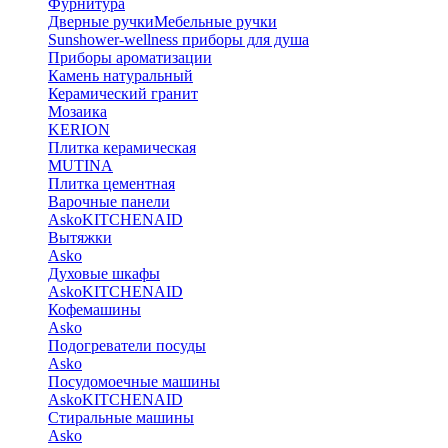
Фурнитура
Дверные ручки
Мебельные ручки
Sunshower-wellness приборы для душа
Приборы ароматизации
Камень натуральный
Керамический гранит
Мозаика
KERION
Плитка керамическая
MUTINA
Плитка цементная
Варочные панели
Asko
KITCHENAID
Вытяжки
Asko
Духовые шкафы
Asko
KITCHENAID
Кофемашины
Asko
Подогреватели посуды
Asko
Посудомоечные машины
Asko
KITCHENAID
Стиральные машины
Asko