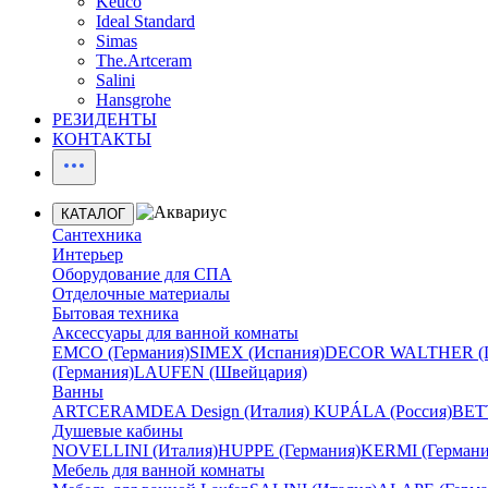
Keuco
Ideal Standard
Simas
The.Artceram
Salini
Hansgrohe
РЕЗИДЕНТЫ
КОНТАКТЫ
КАТАЛОГ
Сантехника
Интерьер
Оборудование для СПА
Отделочные материалы
Бытовая техника
Аксессуары для ванной комнаты
EMCO (Германия)
SIMEX (Испания)
DECOR WALTHER (Г
(Германия)
LAUFEN (Швейцария)
Ванны
ARTCERAM
DEA Design (Италия)
KUPÁLA (Россия)
BETT
Душевые кабины
NOVELLINI (Италия)
HUPPE (Германия)
KERMI (Германи
Мебель для ванной комнаты