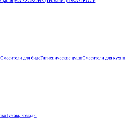
цария)
HANSGROHE (Германия)
IDEA GROUP
ы
Смесители для биде
Гигиенические души
Смесители для кухни
лья
Тумбы, комоды