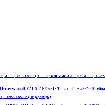
ермания)
BERTOCCI (Италия)
DORNBRACHT (Германия)
HANS
E (Германия)
IDEAL STANDARD (Германия)
LAUFEN (Швейца
я)
SUNSHOWER (Нидерланды)