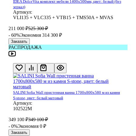
IDEA DolceVita комплект мебели 1400x500мм, цвет: белый (без
зеркал)
Артикул:
VLI135 + VLC335 + VTB15 + TMS50A + MVAS
211 000
₽
525 300
₽
- 60%
Экономия 314 300
₽
Заказать
РАСПРОДАЖА
SALINI Sofia Wall пристенная ванна 1700х800х580 м из камня
S-stone, цвет: белый матовый
Артикул:
102522М
349 100
₽
349 100
₽
- 0%
Экономия 0
₽
Заказать