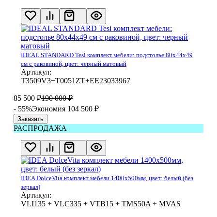
IDEAL STANDARD Tesi комплект мебели: подстолье 80x44x49
см с раковиной, цвет: черный матовый
Артикул:
T3509V3+T0051ZT+EE23033967
85 500
₽
190 000
₽
- 55%
Экономия 104 500
₽
Заказать
РАСПРОДАЖА
IDEA DolceVita комплект мебели 1400x500мм, цвет: белый (без
зеркал)
Артикул:
VLI135 + VLC335 + VTB15 + TMS50A + MVAS