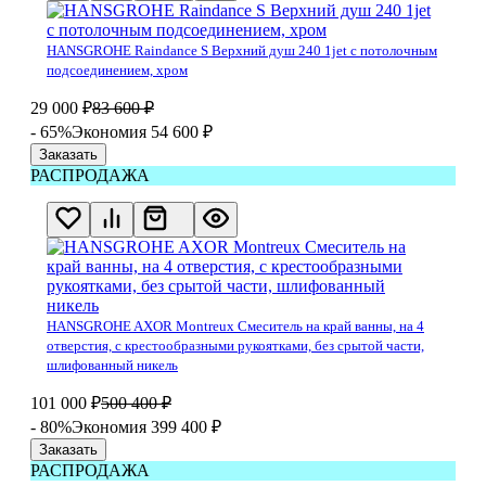
HANSGROHE Raindance S Верхний душ 240 1jet с потолочным
подсоединением, хром
29 000
₽
83 600
₽
- 65%
Экономия 54 600
₽
Заказать
РАСПРОДАЖА
HANSGROHE AXOR Montreux Смеситель на край ванны, на 4
отверстия, с крестообразными рукоятками, без срытой части,
шлифованный никель
101 000
₽
500 400
₽
- 80%
Экономия 399 400
₽
Заказать
РАСПРОДАЖА