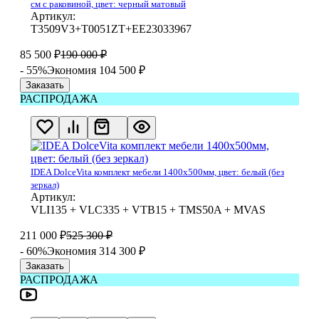
см с раковиной, цвет: черный матовый
Артикул:
T3509V3+T0051ZT+EE23033967
85 500
₽
190 000
₽
- 55%
Экономия 104 500
₽
Заказать
РАСПРОДАЖА
IDEA DolceVita комплект мебели 1400x500мм, цвет: белый (без
зеркал)
Артикул:
VLI135 + VLC335 + VTB15 + TMS50A + MVAS
211 000
₽
525 300
₽
- 60%
Экономия 314 300
₽
Заказать
РАСПРОДАЖА