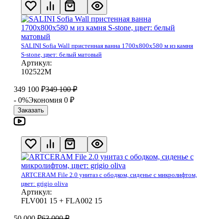
SALINI Sofia Wall пристенная ванна 1700х800х580 м из камня
S-stone, цвет: белый матовый
Артикул:
102522М
349 100
₽
349 100
₽
- 0%
Экономия 0
₽
Заказать
ARTCERAM File 2.0 унитаз с ободком, сиденье с микролифтом,
цвет: grigio oliva
Артикул:
FLV001 15 + FLA002 15
50 000
₽
63 000
₽