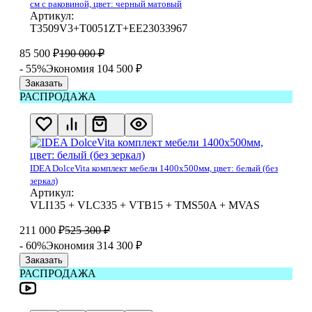
см с раковиной, цвет: черный матовый
Артикул:
T3509V3+T0051ZT+EE23033967
85 500
₽
190 000
₽
- 55%
Экономия 104 500
₽
Заказать
РАСПРОДАЖА
IDEA DolceVita комплект мебели 1400x500мм, цвет: белый (без
зеркал)
Артикул:
VLI135 + VLC335 + VTB15 + TMS50A + MVAS
211 000
₽
525 300
₽
- 60%
Экономия 314 300
₽
Заказать
РАСПРОДАЖА