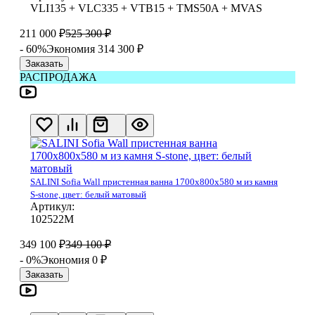
VLI135 + VLC335 + VTB15 + TMS50A + MVAS
211 000
₽
525 300
₽
- 60%
Экономия 314 300
₽
Заказать
РАСПРОДАЖА
SALINI Sofia Wall пристенная ванна 1700х800х580 м из камня
S-stone, цвет: белый матовый
Артикул:
102522М
349 100
₽
349 100
₽
- 0%
Экономия 0
₽
Заказать