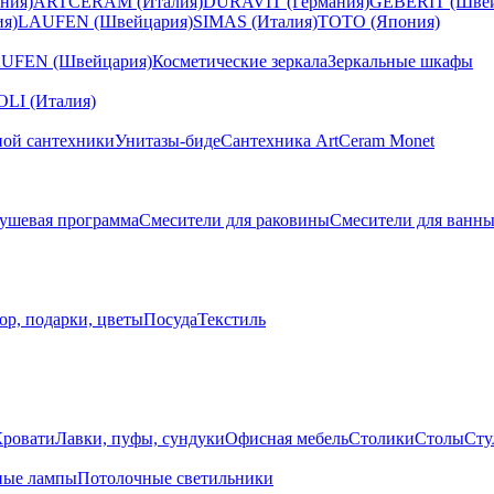
ния)
ARTCERAM (Италия)
DURAVIT (Германия)
GEBERIT (Швей
я)
LAUFEN (Швейцария)
SIMAS (Италия)
TOTO (Япония)
UFEN (Швейцария)
Косметические зеркала
Зеркальные шкафы
I (Италия)
ной сантехники
Унитазы-биде
Сантехника ArtCeram Monet
ушевая программа
Смесители для раковины
Смесители для ванн
ор, подарки, цветы
Посуда
Текстиль
Кровати
Лавки, пуфы, сундуки
Офисная мебель
Столики
Столы
Сту
ные лампы
Потолочные светильники