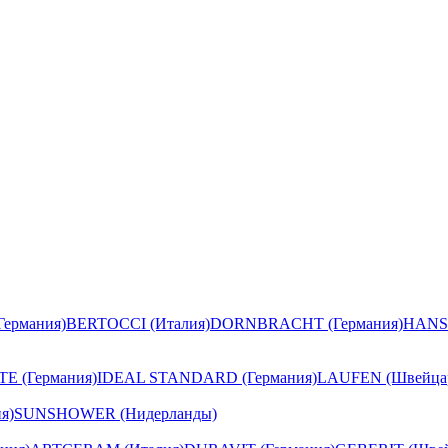
ермания)
BERTOCCI (Италия)
DORNBRACHT (Германия)
HANS
E (Германия)
IDEAL STANDARD (Германия)
LAUFEN (Швейца
я)
SUNSHOWER (Нидерланды)