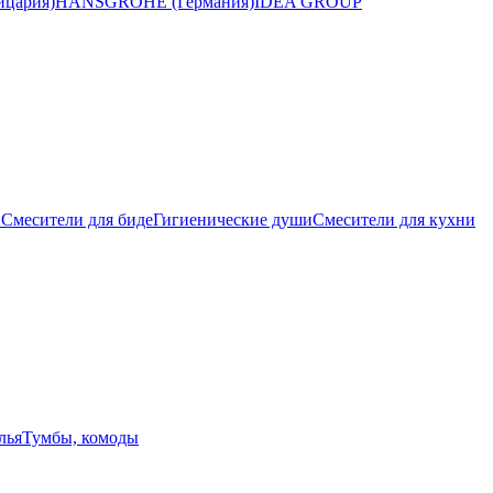
цария)
HANSGROHE (Германия)
IDEA GROUP
ы
Смесители для биде
Гигиенические души
Смесители для кухни
лья
Тумбы, комоды