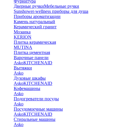
Фурнитура
Дверные ручки
Мебельные ручки
Sunshower-wellness приборы для душа
Приборы ароматизации
Камень натуральный
Керамический гранит
Мозаика
KERION
Плитка керамическая
MUTINA
Плитка цементная
Варочные панели
Asko
KITCHENAID
Вытяжки
Asko
Духовые шкафы
Asko
KITCHENAID
Кофемашины
Asko
Подогреватели посуды
Asko
Посудомоечные машины
Asko
KITCHENAID
Стиральные машины
Asko