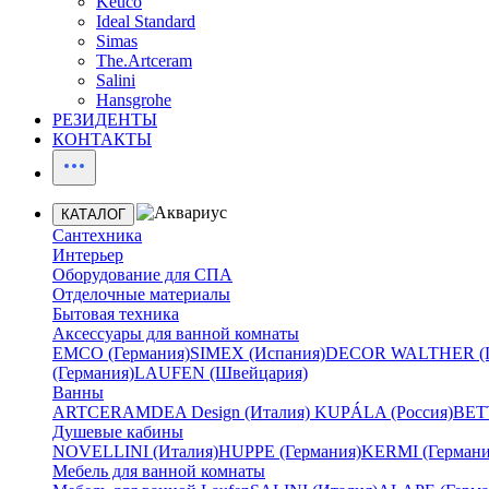
Keuco
Ideal Standard
Simas
The.Artceram
Salini
Hansgrohe
РЕЗИДЕНТЫ
КОНТАКТЫ
КАТАЛОГ
Сантехника
Интерьер
Оборудование для СПА
Отделочные материалы
Бытовая техника
Аксессуары для ванной комнаты
EMCO (Германия)
SIMEX (Испания)
DECOR WALTHER (Г
(Германия)
LAUFEN (Швейцария)
Ванны
ARTCERAM
DEA Design (Италия)
KUPÁLA (Россия)
BETT
Душевые кабины
NOVELLINI (Италия)
HUPPE (Германия)
KERMI (Германи
Мебель для ванной комнаты