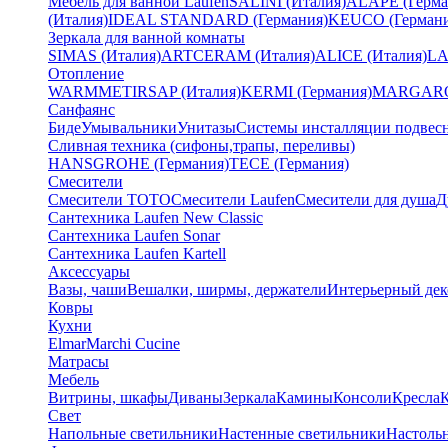
Мебель для ванной Laufen
SALINI (Италия)
ALAPE (Герма
(Италия)
IDEAL STANDARD (Германия)
KEUCO (Германи
Зеркала для ванной комнаты
SIMAS (Италия)
ARTCERAM (Италия)
ALICE (Италия)
LA
Отопление
WARMMET
IRSAP (Италия)
KERMI (Германия)
MARGAROL
Санфаянс
Биде
Умывальники
Унитазы
Системы инсталляции подвес
Сливная техника (сифоны,трапы, переливы)
HANSGROHE (Германия)
TECE (Германия)
Смесители
Смесители TOTO
Смесители Laufen
Смесители для душа
Д
Сантехника Laufen New Classic
Сантехника Laufen Sonar
Сантехника Laufen Kartell
Аксессуары
Вазы, чаши
Вешалки, ширмы, держатели
Интерьерный дек
Ковры
Кухни
Elmar
Marchi Cucine
Матрасы
Мебель
Витрины, шкафы
Диваны
Зеркала
Камины
Консоли
Кресла
Свет
Напольные светильники
Настенные светильники
Настоль