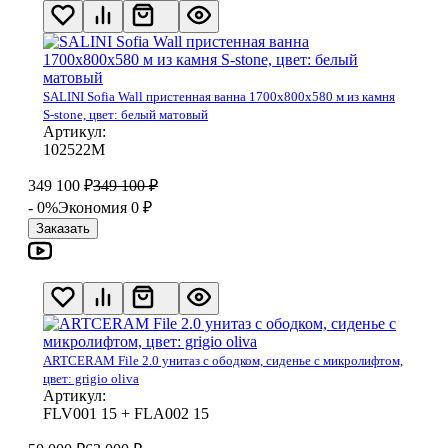
SALINI Sofia Wall пристенная ванна 1700х800х580 м из камня
S-stone, цвет: белый матовый
Артикул:
102522М
349 100
₽
349 100
₽
- 0%
Экономия 0
₽
Заказать
ARTCERAM File 2.0 унитаз с ободком, сиденье с микролифтом,
цвет: grigio oliva
Артикул:
FLV001 15 + FLA002 15