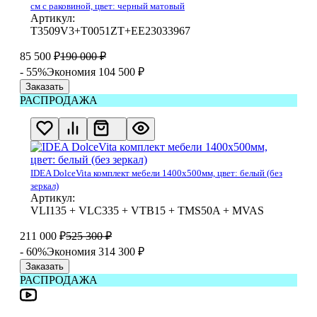
см с раковиной, цвет: черный матовый
Артикул:
T3509V3+T0051ZT+EE23033967
85 500
₽
190 000
₽
- 55%
Экономия 104 500
₽
Заказать
РАСПРОДАЖА
IDEA DolceVita комплект мебели 1400x500мм, цвет: белый (без
зеркал)
Артикул:
VLI135 + VLC335 + VTB15 + TMS50A + MVAS
211 000
₽
525 300
₽
- 60%
Экономия 314 300
₽
Заказать
РАСПРОДАЖА