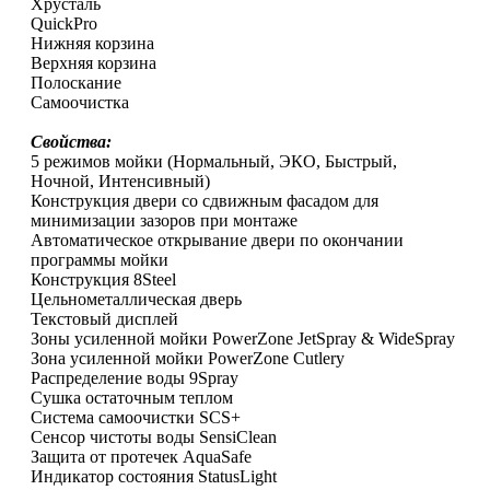
Хрусталь
QuickPro
Нижняя корзина
Верхняя корзина
Полоскание
Самоочистка
Свойства:
5 режимов мойки (Нормальный, ЭКО, Быстрый,
Ночной, Интенсивный)
Конструкция двери со сдвижным фасадом для
минимизации зазоров при монтаже
Автоматическое открывание двери по окончании
программы мойки
Конструкция 8Steel
Цельнометаллическая дверь
Текстовый дисплей
Зоны усиленной мойки PowerZone JetSpray & WideSpray
Зона усиленной мойки PowerZone Cutlery
Распределение воды 9Spray
Сушка остаточным теплом
Система самоочистки SCS+
Сенсор чистоты воды SensiClean
Защита от протечек AquaSafe
Индикатор состояния StatusLight