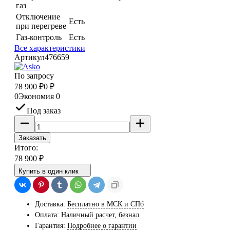
газ
Отключение
Есть
при перегреве
Газ-контроль
Есть
Все характеристики
Артикул
476659
По запросу
78 900
₽
0
₽
0
Экономия
0
Под заказ
Заказать
Итого:
78 900
₽
Купить в один клик
Доставка:
Бесплатно в МСК и СПб
Оплата:
Наличный расчет, безнал
Гарантия:
Подробнее о гарантии