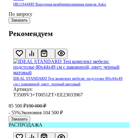
HIG1944MF Варочная комбинированная панель Asko
По запросу
Заказать
Рекомендуем
IDEAL STANDARD Tesi комплект мебели: подстолье 80x44x49
см с раковиной, цвет: черный матовый
Артикул:
T3509V3+T0051ZT+EE23033967
85 500
₽
190 000
₽
- 55%
Экономия 104 500
₽
Заказать
РАСПРОДАЖА