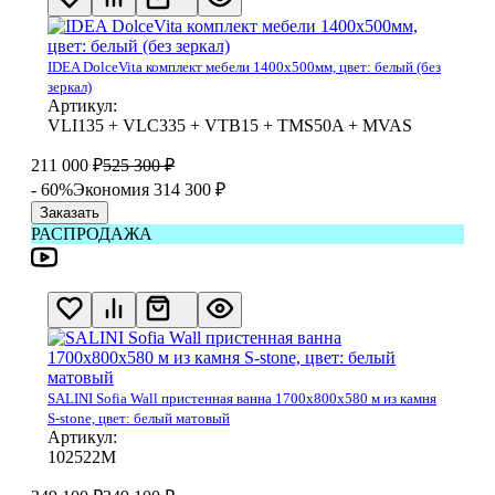
IDEA DolceVita комплект мебели 1400x500мм, цвет: белый (без
зеркал)
Артикул:
VLI135 + VLC335 + VTB15 + TMS50A + MVAS
211 000
₽
525 300
₽
- 60%
Экономия 314 300
₽
Заказать
РАСПРОДАЖА
SALINI Sofia Wall пристенная ванна 1700х800х580 м из камня
S-stone, цвет: белый матовый
Артикул:
102522М