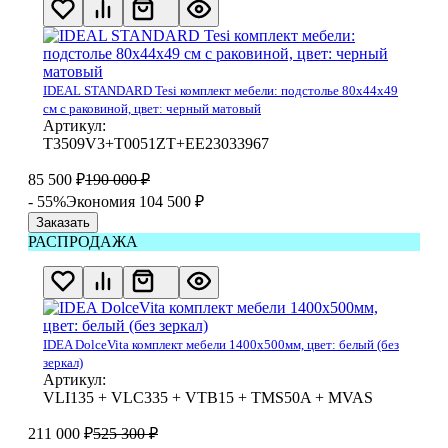
IDEAL STANDARD Tesi комплект мебели: подстолье 80x44x49
см с раковиной, цвет: черный матовый
Артикул:
T3509V3+T0051ZT+EE23033967
85 500
₽
190 000
₽
- 55%
Экономия 104 500
₽
Заказать
РАСПРОДАЖА
IDEA DolceVita комплект мебели 1400x500мм, цвет: белый (без
зеркал)
Артикул:
VLI135 + VLC335 + VTB15 + TMS50A + MVAS
211 000
₽
525 300
₽