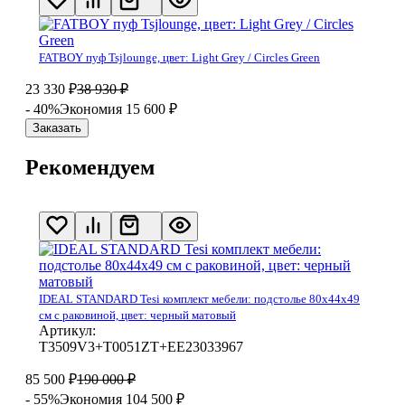
FATBOY пуф Tsjlounge, цвет: Light Grey / Circles Green
23 330
₽
38 930
₽
- 40%
Экономия 15 600
₽
Заказать
Рекомендуем
IDEAL STANDARD Tesi комплект мебели: подстолье 80x44x49
см с раковиной, цвет: черный матовый
Артикул:
T3509V3+T0051ZT+EE23033967
85 500
₽
190 000
₽
- 55%
Экономия 104 500
₽