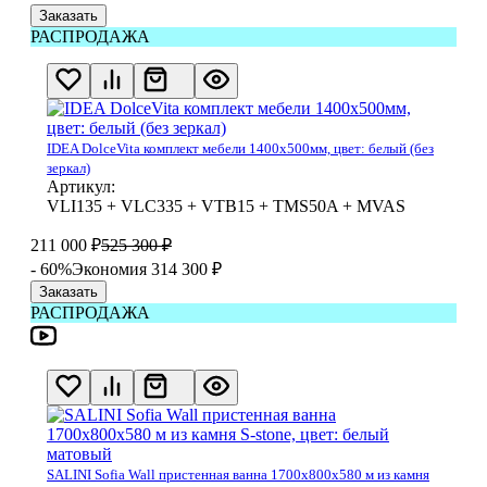
Заказать
РАСПРОДАЖА
IDEA DolceVita комплект мебели 1400x500мм, цвет: белый (без
зеркал)
Артикул:
VLI135 + VLC335 + VTB15 + TMS50A + MVAS
211 000
₽
525 300
₽
- 60%
Экономия 314 300
₽
Заказать
РАСПРОДАЖА
SALINI Sofia Wall пристенная ванна 1700х800х580 м из камня