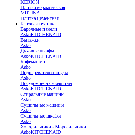
KERION
Плитка керамическая
MUTINA
Плитка цементная
Бытовая техника
Варочные панели
Asko
KITCHENAID
Вытяжки
Asko
Духовые шкафы
Asko
KITCHENAID
Кофемашины
Asko
Подогреватели посуды
Asko
Посудомоечные машины
Asko
KITCHENAID
Стиральные машины
Asko
Сушильные машины
Asko
Сушильные шкафы
Asko
Холодильники - Морозильники
Asko
KITCHENAID