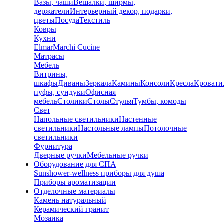
Вазы, чаши
Вешалки, ширмы,
держатели
Интерьерный декор, подарки,
цветы
Посуда
Текстиль
Ковры
Кухни
Elmar
Marchi Cucine
Матрасы
Мебель
Витрины,
шкафы
Диваны
Зеркала
Камины
Консоли
Кресла
Кровати
пуфы, сундуки
Офисная
мебель
Столики
Столы
Стулья
Тумбы, комоды
Свет
Напольные светильники
Настенные
светильники
Настольные лампы
Потолочные
светильники
Фурнитура
Дверные ручки
Мебельные ручки
Оборудование для СПА
Sunshower-wellness приборы для душа
Приборы ароматизации
Отделочные материалы
Камень натуральный
Керамический гранит
Мозаика