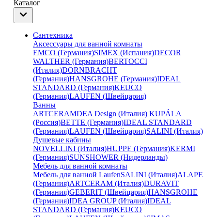
Каталог
Сантехника
Аксессуары для ванной комнаты
EMCO (Германия)
SIMEX (Испания)
DECOR
WALTHER (Германия)
BERTOCCI
(Италия)
DORNBRACHT
(Германия)
HANSGROHE (Германия)
IDEAL
STANDARD (Германия)
KEUCO
(Германия)
LAUFEN (Швейцария)
Ванны
ARTCERAM
DEA Design (Италия)
KUPÁLA
(Россия)
BETTE (Германия)
IDEAL STANDARD
(Германия)
LAUFEN (Швейцария)
SALINI (Италия)
Душевые кабины
NOVELLINI (Италия)
HUPPE (Германия)
KERMI
(Германия)
SUNSHOWER (Нидерланды)
Мебель для ванной комнаты
Мебель для ванной Laufen
SALINI (Италия)
ALAPE
(Германия)
ARTCERAM (Италия)
DURAVIT
(Германия)
GEBERIT (Швейцария)
HANSGROHE
(Германия)
IDEA GROUP (Италия)
IDEAL
STANDARD (Германия)
KEUCO