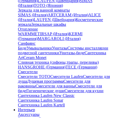
(Германия)
LAUFEN (Швейцария)
SIMAS
(Италия)
TOTO (Япония)
Зеркала для ванной комнаты
SIMAS (Италия)
ARTCERAM (Италия)
ALICE
(Италия)
LAUFEN (Швейцария)
Косметические
зеркала
Зеркальные шкафы
Отопление
WARMMET
IRSAP (Италия)
KERMI
(Германия)
MARGAROLI (Италия)
Санфаянс
Биде
Умывальники
Унитазы
Системы инсталляции
подвесной сантехники
Унитазы-биде
Сантехника
ArtCeram Monet
Сливная техника (сифоны,трапы, переливы)
HANSGROHE (Германия)
TECE (Германия)
Смесители
Смесители TOTO
Смесители Laufen
Смесители для
душа
Душевая программа
Смесители для
раковины
Смесители для ванны
Смесители для
биде
Гигиенические души
Смесители для кухни
Сантехника Laufen New Classic
Сантехника Laufen Sonar
Сантехника Laufen Kartell
Интерьер
Аксессуары