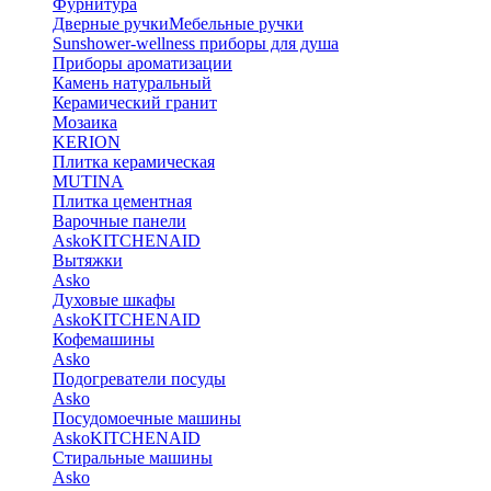
Фурнитура
Дверные ручки
Мебельные ручки
Sunshower-wellness приборы для душа
Приборы ароматизации
Камень натуральный
Керамический гранит
Мозаика
KERION
Плитка керамическая
MUTINA
Плитка цементная
Варочные панели
Asko
KITCHENAID
Вытяжки
Asko
Духовые шкафы
Asko
KITCHENAID
Кофемашины
Asko
Подогреватели посуды
Asko
Посудомоечные машины
Asko
KITCHENAID
Стиральные машины
Asko