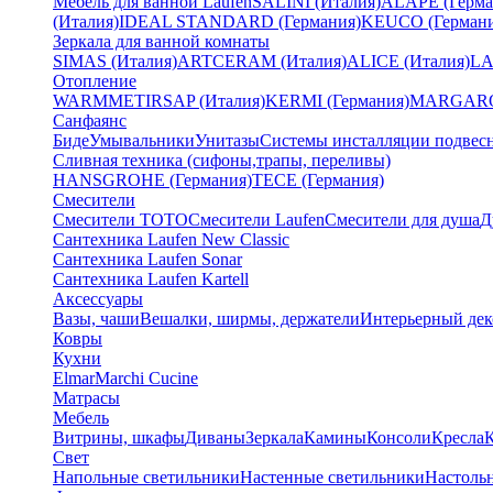
Мебель для ванной Laufen
SALINI (Италия)
ALAPE (Герма
(Италия)
IDEAL STANDARD (Германия)
KEUCO (Германи
Зеркала для ванной комнаты
SIMAS (Италия)
ARTCERAM (Италия)
ALICE (Италия)
LA
Отопление
WARMMET
IRSAP (Италия)
KERMI (Германия)
MARGAROL
Санфаянс
Биде
Умывальники
Унитазы
Системы инсталляции подвес
Сливная техника (сифоны,трапы, переливы)
HANSGROHE (Германия)
TECE (Германия)
Смесители
Смесители TOTO
Смесители Laufen
Смесители для душа
Д
Сантехника Laufen New Classic
Сантехника Laufen Sonar
Сантехника Laufen Kartell
Аксессуары
Вазы, чаши
Вешалки, ширмы, держатели
Интерьерный дек
Ковры
Кухни
Elmar
Marchi Cucine
Матрасы
Мебель
Витрины, шкафы
Диваны
Зеркала
Камины
Консоли
Кресла
Свет
Напольные светильники
Настенные светильники
Настоль