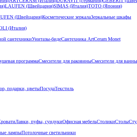
ния)
ARTCERAM (Италия)
DURAVIT (Германия)
GEBERIT (Швей
я)
LAUFEN (Швейцария)
SIMAS (Италия)
TOTO (Япония)
UFEN (Швейцария)
Косметические зеркала
Зеркальные шкафы
I (Италия)
ной сантехники
Унитазы-биде
Сантехника ArtCeram Monet
ушевая программа
Смесители для раковины
Смесители для ванн
ор, подарки, цветы
Посуда
Текстиль
Кровати
Лавки, пуфы, сундуки
Офисная мебель
Столики
Столы
Сту
ные лампы
Потолочные светильники