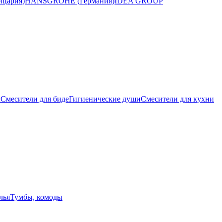
цария)
HANSGROHE (Германия)
IDEA GROUP
ы
Смесители для биде
Гигиенические души
Смесители для кухни
лья
Тумбы, комоды