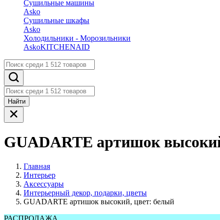
Сушильные машины
Asko
Сушильные шкафы
Asko
Холодильники - Морозильники
Asko
KITCHENAID
Найти
GUADARTE артишок высокий,
Главная
Интерьер
Аксессуары
Интерьерный декор, подарки, цветы
GUADARTE артишок высокий, цвет: белый
РАСПРОДАЖА