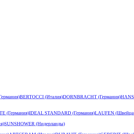
ермания)
BERTOCCI (Италия)
DORNBRACHT (Германия)
HANS
E (Германия)
IDEAL STANDARD (Германия)
LAUFEN (Швейца
я)
SUNSHOWER (Нидерланды)