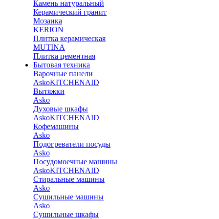
Камень натуральный
Керамический гранит
Мозаика
KERION
Плитка керамическая
MUTINA
Плитка цементная
Бытовая техника
Варочные панели
Asko
KITCHENAID
Вытяжки
Asko
Духовые шкафы
Asko
KITCHENAID
Кофемашины
Asko
Подогреватели посуды
Asko
Посудомоечные машины
Asko
KITCHENAID
Стиральные машины
Asko
Сушильные машины
Asko
Сушильные шкафы