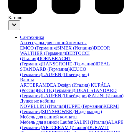
Каталог
Сантехника
Аксессуары для ванной комнаты
EMCO (Германия)
SIMEX (Испания)
DECOR
WALTHER (Германия)
BERTOCCI
(Италия)
DORNBRACHT
(Германия)
HANSGROHE (Германия)
IDEAL
STANDARD (Германия)
KEUCO
(Германия)
LAUFEN (Швейцария)
Ванны
ARTCERAM
DEA Design (Италия)
KUPÁLA
(Россия)
BETTE (Германия)
IDEAL STANDARD
(Германия)
LAUFEN (Швейцария)
SALINI (Италия)
Душевые кабины
NOVELLINI (Италия)
HUPPE (Германия)
KERMI
(Германия)
SUNSHOWER (Нидерланды)
Мебель для ванной комнаты
Мебель для ванной Laufen
SALINI (Италия)
ALAPE
(Германия)
ARTCERAM (Италия)
DURAVIT