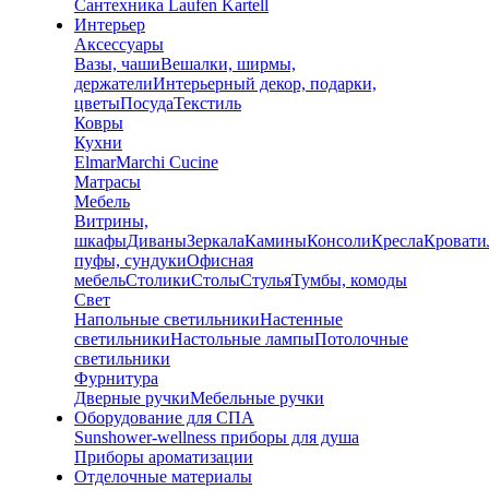
Сантехника Laufen Kartell
Интерьер
Аксессуары
Вазы, чаши
Вешалки, ширмы,
держатели
Интерьерный декор, подарки,
цветы
Посуда
Текстиль
Ковры
Кухни
Elmar
Marchi Cucine
Матрасы
Мебель
Витрины,
шкафы
Диваны
Зеркала
Камины
Консоли
Кресла
Кровати
пуфы, сундуки
Офисная
мебель
Столики
Столы
Стулья
Тумбы, комоды
Свет
Напольные светильники
Настенные
светильники
Настольные лампы
Потолочные
светильники
Фурнитура
Дверные ручки
Мебельные ручки
Оборудование для СПА
Sunshower-wellness приборы для душа
Приборы ароматизации
Отделочные материалы