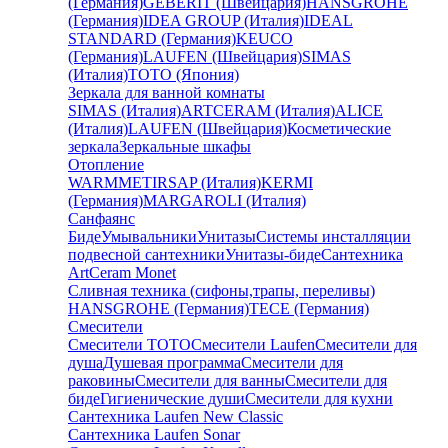
(Германия)
GEBERIT (Швейцария)
HANSGROHE
(Германия)
IDEA GROUP (Италия)
IDEAL
STANDARD (Германия)
KEUCO
(Германия)
LAUFEN (Швейцария)
SIMAS
(Италия)
TOTO (Япония)
Зеркала для ванной комнаты
SIMAS (Италия)
ARTCERAM (Италия)
ALICE
(Италия)
LAUFEN (Швейцария)
Косметические
зеркала
Зеркальные шкафы
Отопление
WARMMET
IRSAP (Италия)
KERMI
(Германия)
MARGAROLI (Италия)
Санфаянс
Биде
Умывальники
Унитазы
Системы инсталляции
подвесной сантехники
Унитазы-биде
Сантехника
ArtCeram Monet
Сливная техника (сифоны,трапы, переливы)
HANSGROHE (Германия)
TECE (Германия)
Смесители
Смесители TOTO
Смесители Laufen
Смесители для
душа
Душевая программа
Смесители для
раковины
Смесители для ванны
Смесители для
биде
Гигиенические души
Смесители для кухни
Сантехника Laufen New Classic
Сантехника Laufen Sonar