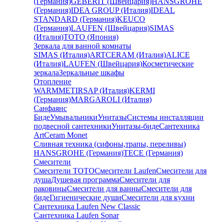
(Германия)
GEBERIT (Швейцария)
HANSGROHE
(Германия)
IDEA GROUP (Италия)
IDEAL
STANDARD (Германия)
KEUCO
(Германия)
LAUFEN (Швейцария)
SIMAS
(Италия)
TOTO (Япония)
Зеркала для ванной комнаты
SIMAS (Италия)
ARTCERAM (Италия)
ALICE
(Италия)
LAUFEN (Швейцария)
Косметические
зеркала
Зеркальные шкафы
Отопление
WARMMET
IRSAP (Италия)
KERMI
(Германия)
MARGAROLI (Италия)
Санфаянс
Биде
Умывальники
Унитазы
Системы инсталляции
подвесной сантехники
Унитазы-биде
Сантехника
ArtCeram Monet
Сливная техника (сифоны,трапы, переливы)
HANSGROHE (Германия)
TECE (Германия)
Смесители
Смесители TOTO
Смесители Laufen
Смесители для
душа
Душевая программа
Смесители для
раковины
Смесители для ванны
Смесители для
биде
Гигиенические души
Смесители для кухни
Сантехника Laufen New Classic
Сантехника Laufen Sonar