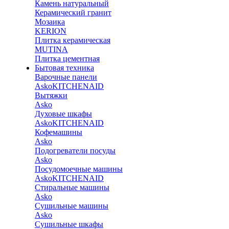
Камень натуральный
Керамический гранит
Мозаика
KERION
Плитка керамическая
MUTINA
Плитка цементная
Бытовая техника
Варочные панели
Asko
KITCHENAID
Вытяжки
Asko
Духовые шкафы
Asko
KITCHENAID
Кофемашины
Asko
Подогреватели посуды
Asko
Посудомоечные машины
Asko
KITCHENAID
Стиральные машины
Asko
Сушильные машины
Asko
Сушильные шкафы