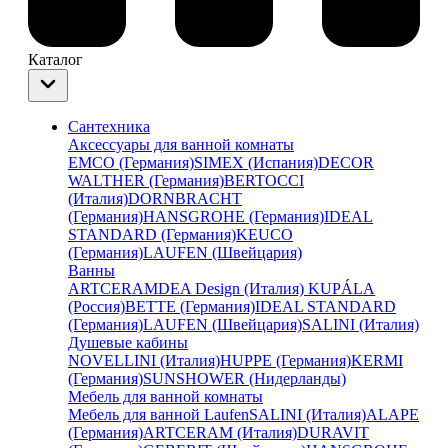
Каталог
Сантехника
Аксессуары для ванной комнаты
EMCO (Германия)
SIMEX (Испания)
DECOR
WALTHER (Германия)
BERTOCCI
(Италия)
DORNBRACHT
(Германия)
HANSGROHE (Германия)
IDEAL
STANDARD (Германия)
KEUCO
(Германия)
LAUFEN (Швейцария)
Ванны
ARTCERAM
DEA Design (Италия)
KUPÁLA
(Россия)
BETTE (Германия)
IDEAL STANDARD
(Германия)
LAUFEN (Швейцария)
SALINI (Италия)
Душевые кабины
NOVELLINI (Италия)
HUPPE (Германия)
KERMI
(Германия)
SUNSHOWER (Нидерланды)
Мебель для ванной комнаты
Мебель для ванной Laufen
SALINI (Италия)
ALAPE
(Германия)
ARTCERAM (Италия)
DURAVIT