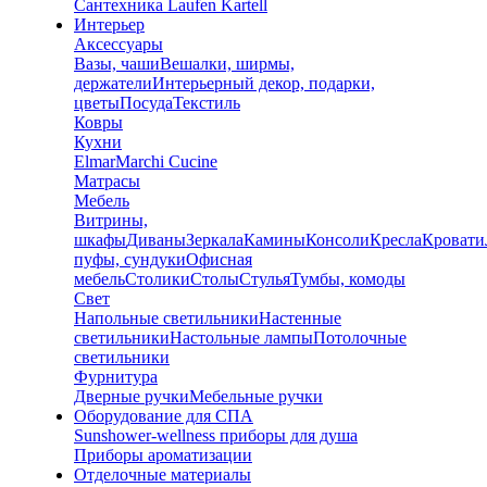
Сантехника Laufen Kartell
Интерьер
Аксессуары
Вазы, чаши
Вешалки, ширмы,
держатели
Интерьерный декор, подарки,
цветы
Посуда
Текстиль
Ковры
Кухни
Elmar
Marchi Cucine
Матрасы
Мебель
Витрины,
шкафы
Диваны
Зеркала
Камины
Консоли
Кресла
Кровати
пуфы, сундуки
Офисная
мебель
Столики
Столы
Стулья
Тумбы, комоды
Свет
Напольные светильники
Настенные
светильники
Настольные лампы
Потолочные
светильники
Фурнитура
Дверные ручки
Мебельные ручки
Оборудование для СПА
Sunshower-wellness приборы для душа
Приборы ароматизации
Отделочные материалы