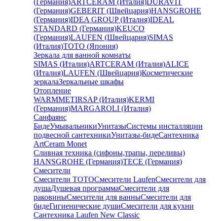
(Германия)
ARTCERAM (Италия)
DURAVIT
(Германия)
GEBERIT (Швейцария)
HANSGROHE
(Германия)
IDEA GROUP (Италия)
IDEAL
STANDARD (Германия)
KEUCO
(Германия)
LAUFEN (Швейцария)
SIMAS
(Италия)
TOTO (Япония)
Зеркала для ванной комнаты
SIMAS (Италия)
ARTCERAM (Италия)
ALICE
(Италия)
LAUFEN (Швейцария)
Косметические
зеркала
Зеркальные шкафы
Отопление
WARMMET
IRSAP (Италия)
KERMI
(Германия)
MARGAROLI (Италия)
Санфаянс
Биде
Умывальники
Унитазы
Системы инсталляции
подвесной сантехники
Унитазы-биде
Сантехника
ArtCeram Monet
Сливная техника (сифоны,трапы, переливы)
HANSGROHE (Германия)
TECE (Германия)
Смесители
Смесители TOTO
Смесители Laufen
Смесители для
душа
Душевая программа
Смесители для
раковины
Смесители для ванны
Смесители для
биде
Гигиенические души
Смесители для кухни
Сантехника Laufen New Classic