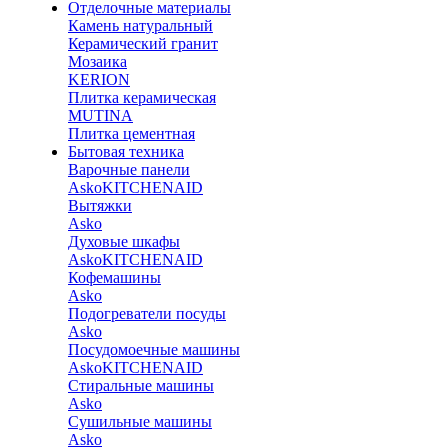
Отделочные материалы
Камень натуральный
Керамический гранит
Мозаика
KERION
Плитка керамическая
MUTINA
Плитка цементная
Бытовая техника
Варочные панели
Asko
KITCHENAID
Вытяжки
Asko
Духовые шкафы
Asko
KITCHENAID
Кофемашины
Asko
Подогреватели посуды
Asko
Посудомоечные машины
Asko
KITCHENAID
Стиральные машины
Asko
Сушильные машины
Asko