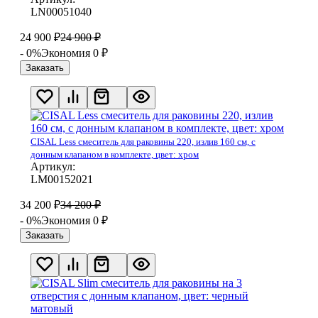
LN00051040
24 900
₽
24 900
₽
- 0%
Экономия 0
₽
Заказать
CISAL Less смеситель для раковины 220, излив 160 см, с
донным клапаном в комплекте, цвет: хром
Артикул:
LM00152021
34 200
₽
34 200
₽
- 0%
Экономия 0
₽
Заказать