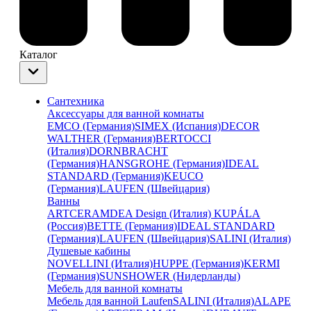
Каталог
Сантехника
Аксессуары для ванной комнаты
EMCO (Германия)
SIMEX (Испания)
DECOR
WALTHER (Германия)
BERTOCCI
(Италия)
DORNBRACHT
(Германия)
HANSGROHE (Германия)
IDEAL
STANDARD (Германия)
KEUCO
(Германия)
LAUFEN (Швейцария)
Ванны
ARTCERAM
DEA Design (Италия)
KUPÁLA
(Россия)
BETTE (Германия)
IDEAL STANDARD
(Германия)
LAUFEN (Швейцария)
SALINI (Италия)
Душевые кабины
NOVELLINI (Италия)
HUPPE (Германия)
KERMI
(Германия)
SUNSHOWER (Нидерланды)
Мебель для ванной комнаты
Мебель для ванной Laufen
SALINI (Италия)
ALAPE