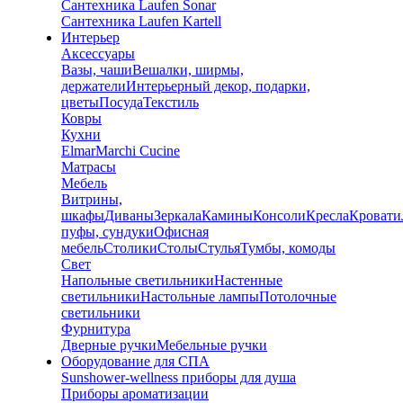
Сантехника Laufen Sonar
Сантехника Laufen Kartell
Интерьер
Аксессуары
Вазы, чаши
Вешалки, ширмы,
держатели
Интерьерный декор, подарки,
цветы
Посуда
Текстиль
Ковры
Кухни
Elmar
Marchi Cucine
Матрасы
Мебель
Витрины,
шкафы
Диваны
Зеркала
Камины
Консоли
Кресла
Кровати
пуфы, сундуки
Офисная
мебель
Столики
Столы
Стулья
Тумбы, комоды
Свет
Напольные светильники
Настенные
светильники
Настольные лампы
Потолочные
светильники
Фурнитура
Дверные ручки
Мебельные ручки
Оборудование для СПА
Sunshower-wellness приборы для душа
Приборы ароматизации