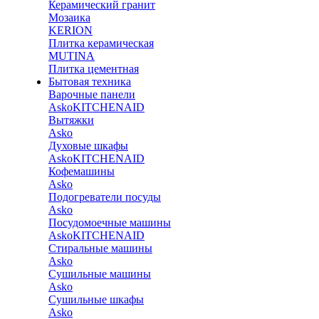
Керамический гранит
Мозаика
KERION
Плитка керамическая
MUTINA
Плитка цементная
Бытовая техника
Варочные панели
Asko
KITCHENAID
Вытяжки
Asko
Духовые шкафы
Asko
KITCHENAID
Кофемашины
Asko
Подогреватели посуды
Asko
Посудомоечные машины
Asko
KITCHENAID
Стиральные машины
Asko
Сушильные машины
Asko
Сушильные шкафы
Asko