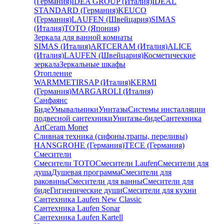
(Германия)
IDEA GROUP (Италия)
IDEAL
STANDARD (Германия)
KEUCO
(Германия)
LAUFEN (Швейцария)
SIMAS
(Италия)
TOTO (Япония)
Зеркала для ванной комнаты
SIMAS (Италия)
ARTCERAM (Италия)
ALICE
(Италия)
LAUFEN (Швейцария)
Косметические
зеркала
Зеркальные шкафы
Отопление
WARMMET
IRSAP (Италия)
KERMI
(Германия)
MARGAROLI (Италия)
Санфаянс
Биде
Умывальники
Унитазы
Системы инсталляции
подвесной сантехники
Унитазы-биде
Сантехника
ArtCeram Monet
Сливная техника (сифоны,трапы, переливы)
HANSGROHE (Германия)
TECE (Германия)
Смесители
Смесители TOTO
Смесители Laufen
Смесители для
душа
Душевая программа
Смесители для
раковины
Смесители для ванны
Смесители для
биде
Гигиенические души
Смесители для кухни
Сантехника Laufen New Classic
Сантехника Laufen Sonar
Сантехника Laufen Kartell