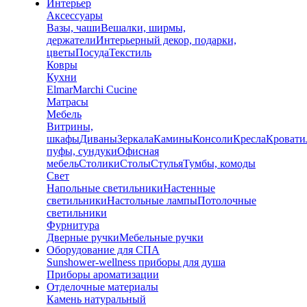
Интерьер
Аксессуары
Вазы, чаши
Вешалки, ширмы,
держатели
Интерьерный декор, подарки,
цветы
Посуда
Текстиль
Ковры
Кухни
Elmar
Marchi Cucine
Матрасы
Мебель
Витрины,
шкафы
Диваны
Зеркала
Камины
Консоли
Кресла
Кровати
пуфы, сундуки
Офисная
мебель
Столики
Столы
Стулья
Тумбы, комоды
Свет
Напольные светильники
Настенные
светильники
Настольные лампы
Потолочные
светильники
Фурнитура
Дверные ручки
Мебельные ручки
Оборудование для СПА
Sunshower-wellness приборы для душа
Приборы ароматизации
Отделочные материалы
Камень натуральный