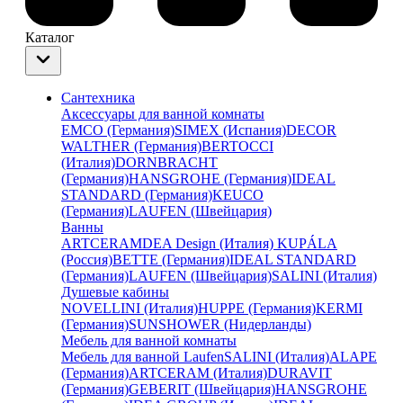
Каталог
Сантехника
Аксессуары для ванной комнаты
EMCO (Германия)
SIMEX (Испания)
DECOR
WALTHER (Германия)
BERTOCCI
(Италия)
DORNBRACHT
(Германия)
HANSGROHE (Германия)
IDEAL
STANDARD (Германия)
KEUCO
(Германия)
LAUFEN (Швейцария)
Ванны
ARTCERAM
DEA Design (Италия)
KUPÁLA
(Россия)
BETTE (Германия)
IDEAL STANDARD
(Германия)
LAUFEN (Швейцария)
SALINI (Италия)
Душевые кабины
NOVELLINI (Италия)
HUPPE (Германия)
KERMI
(Германия)
SUNSHOWER (Нидерланды)
Мебель для ванной комнаты
Мебель для ванной Laufen
SALINI (Италия)
ALAPE
(Германия)
ARTCERAM (Италия)
DURAVIT
(Германия)
GEBERIT (Швейцария)
HANSGROHE