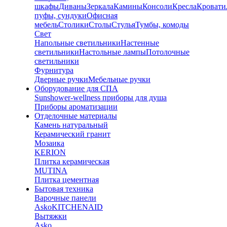
шкафы
Диваны
Зеркала
Камины
Консоли
Кресла
Кровати
пуфы, сундуки
Офисная
мебель
Столики
Столы
Стулья
Тумбы, комоды
Свет
Напольные светильники
Настенные
светильники
Настольные лампы
Потолочные
светильники
Фурнитура
Дверные ручки
Мебельные ручки
Оборудование для СПА
Sunshower-wellness приборы для душа
Приборы ароматизации
Отделочные материалы
Камень натуральный
Керамический гранит
Мозаика
KERION
Плитка керамическая
MUTINA
Плитка цементная
Бытовая техника
Варочные панели
Asko
KITCHENAID
Вытяжки
Asko