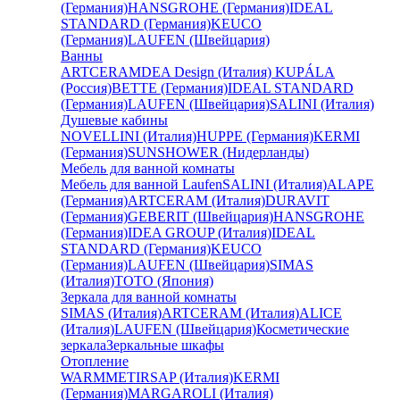
(Германия)
HANSGROHE (Германия)
IDEAL
STANDARD (Германия)
KEUCO
(Германия)
LAUFEN (Швейцария)
Ванны
ARTCERAM
DEA Design (Италия)
KUPÁLA
(Россия)
BETTE (Германия)
IDEAL STANDARD
(Германия)
LAUFEN (Швейцария)
SALINI (Италия)
Душевые кабины
NOVELLINI (Италия)
HUPPE (Германия)
KERMI
(Германия)
SUNSHOWER (Нидерланды)
Мебель для ванной комнаты
Мебель для ванной Laufen
SALINI (Италия)
ALAPE
(Германия)
ARTCERAM (Италия)
DURAVIT
(Германия)
GEBERIT (Швейцария)
HANSGROHE
(Германия)
IDEA GROUP (Италия)
IDEAL
STANDARD (Германия)
KEUCO
(Германия)
LAUFEN (Швейцария)
SIMAS
(Италия)
TOTO (Япония)
Зеркала для ванной комнаты
SIMAS (Италия)
ARTCERAM (Италия)
ALICE
(Италия)
LAUFEN (Швейцария)
Косметические
зеркала
Зеркальные шкафы
Отопление
WARMMET
IRSAP (Италия)
KERMI
(Германия)
MARGAROLI (Италия)