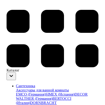
Каталог
Сантехника
Аксессуары для ванной комнаты
EMCO (Германия)
SIMEX (Испания)
DECOR
WALTHER (Германия)
BERTOCCI
(Италия)
DORNBRACHT