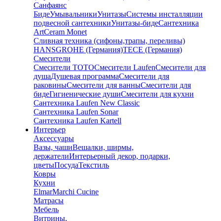
Санфаянс
Биде
Умывальники
Унитазы
Системы инсталляции
подвесной сантехники
Унитазы-биде
Сантехника
ArtCeram Monet
Сливная техника (сифоны,трапы, переливы)
HANSGROHE (Германия)
TECE (Германия)
Смесители
Смесители TOTO
Смесители Laufen
Смесители для
душа
Душевая программа
Смесители для
раковины
Смесители для ванны
Смесители для
биде
Гигиенические души
Смесители для кухни
Сантехника Laufen New Classic
Сантехника Laufen Sonar
Сантехника Laufen Kartell
Интерьер
Аксессуары
Вазы, чаши
Вешалки, ширмы,
держатели
Интерьерный декор, подарки,
цветы
Посуда
Текстиль
Ковры
Кухни
Elmar
Marchi Cucine
Матрасы
Мебель
Витрины,