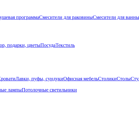
ушевая программа
Смесители для раковины
Смесители для ванн
ор, подарки, цветы
Посуда
Текстиль
Кровати
Лавки, пуфы, сундуки
Офисная мебель
Столики
Столы
Сту
ные лампы
Потолочные светильники