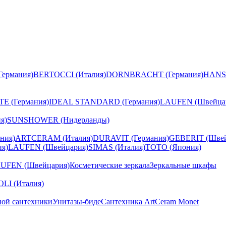
ермания)
BERTOCCI (Италия)
DORNBRACHT (Германия)
HANS
E (Германия)
IDEAL STANDARD (Германия)
LAUFEN (Швейца
я)
SUNSHOWER (Нидерланды)
ния)
ARTCERAM (Италия)
DURAVIT (Германия)
GEBERIT (Швей
я)
LAUFEN (Швейцария)
SIMAS (Италия)
TOTO (Япония)
UFEN (Швейцария)
Косметические зеркала
Зеркальные шкафы
I (Италия)
ной сантехники
Унитазы-биде
Сантехника ArtCeram Monet