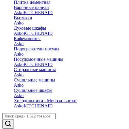
Плитка цементная
Варочные панели
Asko
KITCHENAID
Вытяжки
Asko
Духовые шкафы
Asko
KITCHENAID
Кофемашины
Asko
Подогреватели посуды
Asko
Посудомоечные машины
Asko
KITCHENAID
Стиральные машины
Asko
Сушильные машины
Asko
Сушильные шкафы
Asko
Холодильники - Морозильники
Asko
KITCHENAID