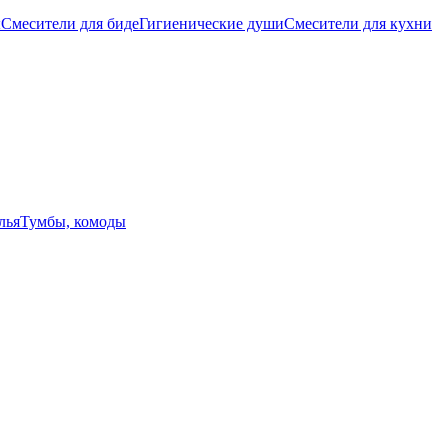
ы
Смесители для биде
Гигиенические души
Смесители для кухни
лья
Тумбы, комоды