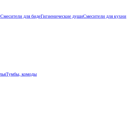
ы
Смесители для биде
Гигиенические души
Смесители для кухни
лья
Тумбы, комоды