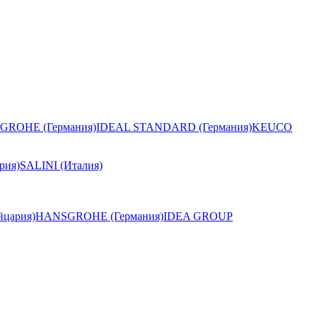
GROHE (Германия)
IDEAL STANDARD (Германия)
KEUCO
рия)
SALINI (Италия)
цария)
HANSGROHE (Германия)
IDEA GROUP