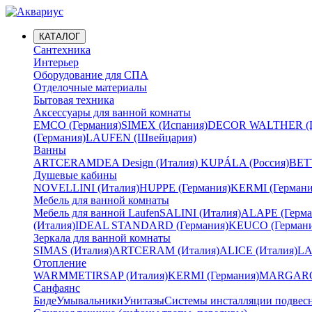
КАТАЛОГ
Сантехника
Интерьер
Оборудование для СПА
Отделочные материалы
Бытовая техника
Аксессуары для ванной комнаты
EMCO (Германия)
SIMEX (Испания)
DECOR WALTHER (Г
(Германия)
LAUFEN (Швейцария)
Ванны
ARTCERAM
DEA Design (Италия)
KUPÁLA (Россия)
BETT
Душевые кабины
NOVELLINI (Италия)
HUPPE (Германия)
KERMI (Германи
Мебель для ванной комнаты
Мебель для ванной Laufen
SALINI (Италия)
ALAPE (Герма
(Италия)
IDEAL STANDARD (Германия)
KEUCO (Германи
Зеркала для ванной комнаты
SIMAS (Италия)
ARTCERAM (Италия)
ALICE (Италия)
LA
Отопление
WARMMET
IRSAP (Италия)
KERMI (Германия)
MARGAROL
Санфаянс
Биде
Умывальники
Унитазы
Системы инсталляции подвес