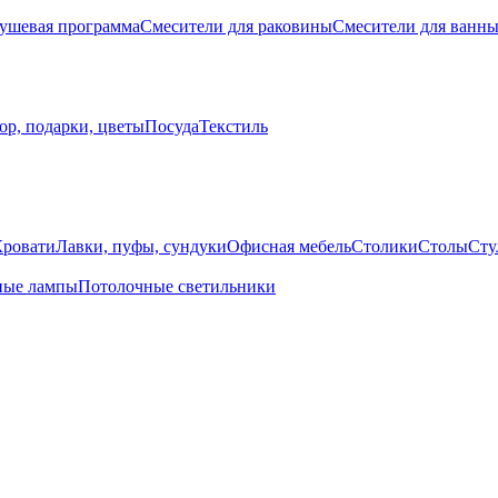
ушевая программа
Смесители для раковины
Смесители для ванн
ор, подарки, цветы
Посуда
Текстиль
Кровати
Лавки, пуфы, сундуки
Офисная мебель
Столики
Столы
Сту
ные лампы
Потолочные светильники