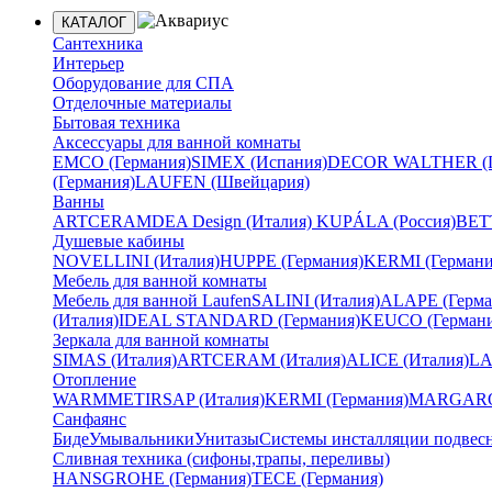
КАТАЛОГ
Сантехника
Интерьер
Оборудование для СПА
Отделочные материалы
Бытовая техника
Аксессуары для ванной комнаты
EMCO (Германия)
SIMEX (Испания)
DECOR WALTHER (Г
(Германия)
LAUFEN (Швейцария)
Ванны
ARTCERAM
DEA Design (Италия)
KUPÁLA (Россия)
BETT
Душевые кабины
NOVELLINI (Италия)
HUPPE (Германия)
KERMI (Германи
Мебель для ванной комнаты
Мебель для ванной Laufen
SALINI (Италия)
ALAPE (Герма
(Италия)
IDEAL STANDARD (Германия)
KEUCO (Германи
Зеркала для ванной комнаты
SIMAS (Италия)
ARTCERAM (Италия)
ALICE (Италия)
LA
Отопление
WARMMET
IRSAP (Италия)
KERMI (Германия)
MARGAROL
Санфаянс
Биде
Умывальники
Унитазы
Системы инсталляции подвес
Сливная техника (сифоны,трапы, переливы)
HANSGROHE (Германия)
TECE (Германия)