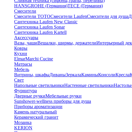
Сливная техника (сифоны,трапы, переливы)
HANSGROHE (Германия)
TECE (Германия)
Смесители
Смесители TOTO
Смесители Laufen
Смесители для душа
Д
Сантехника Laufen New Classic
Сантехника Laufen Sonar
Сантехника Laufen Kartell
Аксессуары
Вазы, чаши
Вешалки, ширмы, держатели
Интерьерный дек
Ковры
Кухни
Elmar
Marchi Cucine
Матрасы
Мебель
Витрины, шкафы
Диваны
Зеркала
Камины
Консоли
Кресла
Свет
Напольные светильники
Настенные светильники
Настоль
Фурнитура
Дверные ручки
Мебельные ручки
Sunshower-wellness приборы для душа
Приборы ароматизации
Камень натуральный
Керамический гранит
Мозаика
KERION