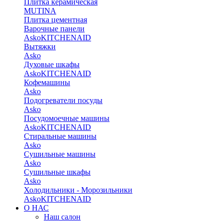
Плитка керамическая
MUTINA
Плитка цементная
Варочные панели
Asko
KITCHENAID
Вытяжки
Asko
Духовые шкафы
Asko
KITCHENAID
Кофемашины
Asko
Подогреватели посуды
Asko
Посудомоечные машины
Asko
KITCHENAID
Стиральные машины
Asko
Сушильные машины
Asko
Сушильные шкафы
Asko
Холодильники - Морозильники
Asko
KITCHENAID
О НАС
Наш салон