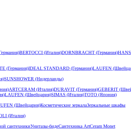
ермания)
BERTOCCI (Италия)
DORNBRACHT (Германия)
HANS
E (Германия)
IDEAL STANDARD (Германия)
LAUFEN (Швейца
я)
SUNSHOWER (Нидерланды)
ния)
ARTCERAM (Италия)
DURAVIT (Германия)
GEBERIT (Швей
я)
LAUFEN (Швейцария)
SIMAS (Италия)
TOTO (Япония)
UFEN (Швейцария)
Косметические зеркала
Зеркальные шкафы
I (Италия)
ной сантехники
Унитазы-биде
Сантехника ArtCeram Monet