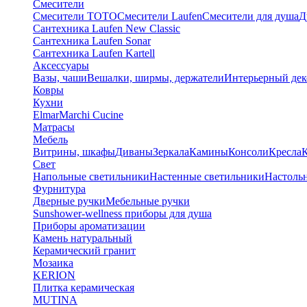
Смесители
Смесители TOTO
Смесители Laufen
Смесители для душа
Д
Сантехника Laufen New Classic
Сантехника Laufen Sonar
Сантехника Laufen Kartell
Аксессуары
Вазы, чаши
Вешалки, ширмы, держатели
Интерьерный дек
Ковры
Кухни
Elmar
Marchi Cucine
Матрасы
Мебель
Витрины, шкафы
Диваны
Зеркала
Камины
Консоли
Кресла
Свет
Напольные светильники
Настенные светильники
Настоль
Фурнитура
Дверные ручки
Мебельные ручки
Sunshower-wellness приборы для душа
Приборы ароматизации
Камень натуральный
Керамический гранит
Мозаика
KERION
Плитка керамическая
MUTINA