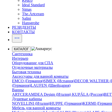
Keuco
Ideal Standard
Simas
The.Artceram
Salini
Hansgrohe
РЕЗИДЕНТЫ
КОНТАКТЫ
КАТАЛОГ
Сантехника
Интерьер
Оборудование для СПА
Отделочные материалы
Бытовая техника
Аксессуары для ванной комнаты
EMCO (Германия)
SIMEX (Испания)
DECOR WALTHER (Г
(Германия)
LAUFEN (Швейцария)
Ванны
ARTCERAM
DEA Design (Италия)
KUPÁLA (Россия)
BETT
Душевые кабины
NOVELLINI (Италия)
HUPPE (Германия)
KERMI (Германи
Мебель для ванной комнаты