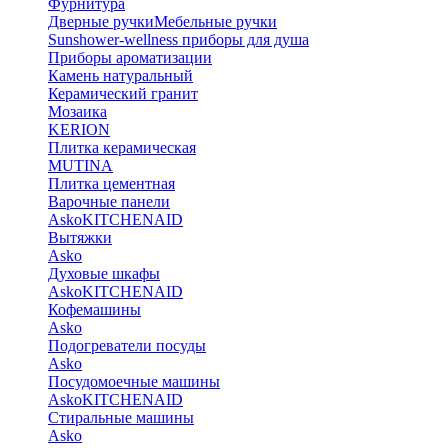
Фурнитура
Дверные ручки
Мебельные ручки
Sunshower-wellness приборы для душа
Приборы ароматизации
Камень натуральный
Керамический гранит
Мозаика
KERION
Плитка керамическая
MUTINA
Плитка цементная
Варочные панели
Asko
KITCHENAID
Вытяжки
Asko
Духовые шкафы
Asko
KITCHENAID
Кофемашины
Asko
Подогреватели посуды
Asko
Посудомоечные машины
Asko
KITCHENAID
Стиральные машины
Asko