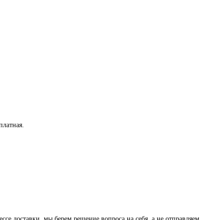
платная
.
ессе доставки, мы берем решение вопроса на себя, а не отправляем