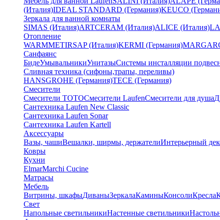
Мебель для ванной Laufen
SALINI (Италия)
ALAPE (Герма
(Италия)
IDEAL STANDARD (Германия)
KEUCO (Германи
Зеркала для ванной комнаты
SIMAS (Италия)
ARTCERAM (Италия)
ALICE (Италия)
LA
Отопление
WARMMET
IRSAP (Италия)
KERMI (Германия)
MARGAROL
Санфаянс
Биде
Умывальники
Унитазы
Системы инсталляции подвес
Сливная техника (сифоны,трапы, переливы)
HANSGROHE (Германия)
TECE (Германия)
Смесители
Смесители TOTO
Смесители Laufen
Смесители для душа
Д
Сантехника Laufen New Classic
Сантехника Laufen Sonar
Сантехника Laufen Kartell
Аксессуары
Вазы, чаши
Вешалки, ширмы, держатели
Интерьерный дек
Ковры
Кухни
Elmar
Marchi Cucine
Матрасы
Мебель
Витрины, шкафы
Диваны
Зеркала
Камины
Консоли
Кресла
Свет
Напольные светильники
Настенные светильники
Настоль