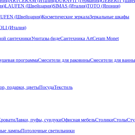
ния)
ARTCERAM (Италия)
DURAVIT (Германия)
GEBERIT (Швей
я)
LAUFEN (Швейцария)
SIMAS (Италия)
TOTO (Япония)
UFEN (Швейцария)
Косметические зеркала
Зеркальные шкафы
I (Италия)
ной сантехники
Унитазы-биде
Сантехника ArtCeram Monet
ушевая программа
Смесители для раковины
Смесители для ванн
ор, подарки, цветы
Посуда
Текстиль
Кровати
Лавки, пуфы, сундуки
Офисная мебель
Столики
Столы
Сту
ные лампы
Потолочные светильники