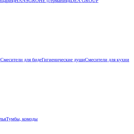
цария)
HANSGROHE (Германия)
IDEA GROUP
ы
Смесители для биде
Гигиенические души
Смесители для кухни
лья
Тумбы, комоды