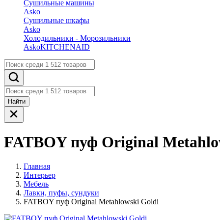
Сушильные машины
Asko
Сушильные шкафы
Asko
Холодильники - Морозильники
Asko
KITCHENAID
Найти
FATBOY пуф Original Metahlo
Главная
Интерьер
Мебель
Лавки, пуфы, сундуки
FATBOY пуф Original Metahlowski Goldi