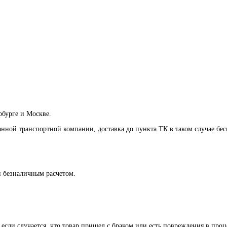
рбурге и Москве.
анной транспортной компании, доставка до пункта ТК в таком случае
бес
и безналичным расчетом.
 если случается, что товар пришел с браком или есть повреждения в проц