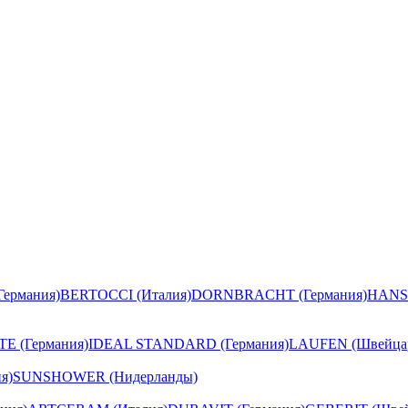
ермания)
BERTOCCI (Италия)
DORNBRACHT (Германия)
HANS
E (Германия)
IDEAL STANDARD (Германия)
LAUFEN (Швейца
я)
SUNSHOWER (Нидерланды)