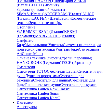
(Германия)
LAUFEN (Швейцария)
SIMAS
(Италия)
TOTO (Япония)
Зеркала для ванной комнаты
SIMAS (Италия)
ARTCERAM (Италия)
ALICE
(Италия)
LAUFEN (Швейцария)
Косметические
зеркала
Зеркальные шкафы
Отопление
WARMMET
IRSAP (Италия)
KERMI
(Германия)
MARGAROLI (Италия)
Санфаянс
Биде
Умывальники
Унитазы
Системы инсталляции
подвесной сантехники
Унитазы-биде
Сантехника
ArtCeram Monet
Сливная техника (сифоны,трапы, переливы)
HANSGROHE (Германия)
TECE (Германия)
Смесители
Смесители TOTO
Смесители Laufen
Смесители для
душа
Душевая программа
Смесители для
раковины
Смесители для ванны
Смесители для
биде
Гигиенические души
Смесители для кухни
Сантехника Laufen New Classic
Сантехника Laufen Sonar
Сантехника Laufen Kartell
Интерьер
Аксессуары