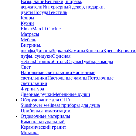
Вазы, чаши
Вешалки, ширмы,
держатели
Интерьерный декор, подарки,
цветы
Посуда
Текстиль
Ковры
Кухни
Elmar
Marchi Cucine
Матрасы
Мебель
Витрины,
шкафы
Диваны
Зеркала
Камины
Консоли
Кресла
Кровати
пуфы, сундуки
Офисная
мебель
Столики
Столы
Стулья
Тумбы, комоды
Свет
Напольные светильники
Настенные
светильники
Настольные лампы
Потолочные
светильники
Фурнитура
Дверные ручки
Мебельные ручки
Оборудование для СПА
Sunshower-wellness приборы для душа
Приборы ароматизации
Отделочные материалы
Камень натуральный
Керамический гранит
Мозаика