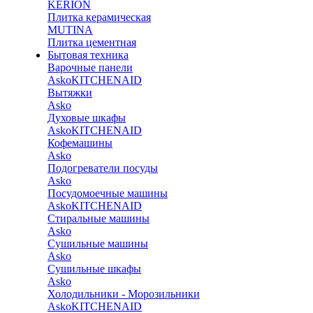
KERION
Плитка керамическая
MUTINA
Плитка цементная
Бытовая техника
Варочные панели
Asko
KITCHENAID
Вытяжки
Asko
Духовые шкафы
Asko
KITCHENAID
Кофемашины
Asko
Подогреватели посуды
Asko
Посудомоечные машины
Asko
KITCHENAID
Стиральные машины
Asko
Сушильные машины
Asko
Сушильные шкафы
Asko
Холодильники - Морозильники
Asko
KITCHENAID