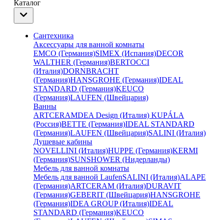
Каталог
Сантехника
Аксессуары для ванной комнаты
EMCO (Германия)
SIMEX (Испания)
DECOR
WALTHER (Германия)
BERTOCCI
(Италия)
DORNBRACHT
(Германия)
HANSGROHE (Германия)
IDEAL
STANDARD (Германия)
KEUCO
(Германия)
LAUFEN (Швейцария)
Ванны
ARTCERAM
DEA Design (Италия)
KUPÁLA
(Россия)
BETTE (Германия)
IDEAL STANDARD
(Германия)
LAUFEN (Швейцария)
SALINI (Италия)
Душевые кабины
NOVELLINI (Италия)
HUPPE (Германия)
KERMI
(Германия)
SUNSHOWER (Нидерланды)
Мебель для ванной комнаты
Мебель для ванной Laufen
SALINI (Италия)
ALAPE
(Германия)
ARTCERAM (Италия)
DURAVIT
(Германия)
GEBERIT (Швейцария)
HANSGROHE
(Германия)
IDEA GROUP (Италия)
IDEAL
STANDARD (Германия)
KEUCO