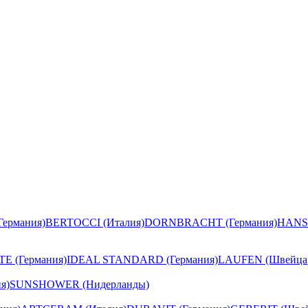
ермания)
BERTOCCI (Италия)
DORNBRACHT (Германия)
HANS
E (Германия)
IDEAL STANDARD (Германия)
LAUFEN (Швейца
я)
SUNSHOWER (Нидерланды)