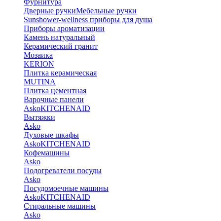
Фурнитура
Дверные ручки
Мебельные ручки
Sunshower-wellness приборы для душа
Приборы ароматизации
Камень натуральный
Керамический гранит
Мозаика
KERION
Плитка керамическая
MUTINA
Плитка цементная
Варочные панели
Asko
KITCHENAID
Вытяжки
Asko
Духовые шкафы
Asko
KITCHENAID
Кофемашины
Asko
Подогреватели посуды
Asko
Посудомоечные машины
Asko
KITCHENAID
Стиральные машины
Asko