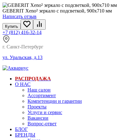
GEBERIT ​Xeno² зеркало с подсветкой, 900x710 мм
Написать отзыв
Купить
+7 (812) 416-32-14
г. Санкт-Петербург
ул. Уральская, д.13
РАСПРОДАЖА
О НАС
Наш салон
Ассортимент
Компетенции и гарантии
Проекты
Услуги и сервис
Вакансии
Вопрос-ответ
БЛОГ
БРЕНДЫ