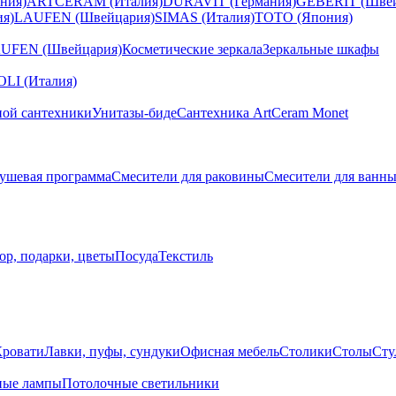
ния)
ARTCERAM (Италия)
DURAVIT (Германия)
GEBERIT (Швей
я)
LAUFEN (Швейцария)
SIMAS (Италия)
TOTO (Япония)
UFEN (Швейцария)
Косметические зеркала
Зеркальные шкафы
I (Италия)
ной сантехники
Унитазы-биде
Сантехника ArtCeram Monet
ушевая программа
Смесители для раковины
Смесители для ванн
ор, подарки, цветы
Посуда
Текстиль
Кровати
Лавки, пуфы, сундуки
Офисная мебель
Столики
Столы
Сту
ные лампы
Потолочные светильники