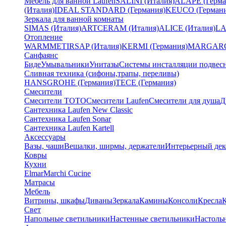
Мебель для ванной Laufen
SALINI (Италия)
ALAPE (Герма
(Италия)
IDEAL STANDARD (Германия)
KEUCO (Германи
Зеркала для ванной комнаты
SIMAS (Италия)
ARTCERAM (Италия)
ALICE (Италия)
LA
Отопление
WARMMET
IRSAP (Италия)
KERMI (Германия)
MARGAROL
Санфаянс
Биде
Умывальники
Унитазы
Системы инсталляции подвес
Сливная техника (сифоны,трапы, переливы)
HANSGROHE (Германия)
TECE (Германия)
Смесители
Смесители TOTO
Смесители Laufen
Смесители для душа
Д
Сантехника Laufen New Classic
Сантехника Laufen Sonar
Сантехника Laufen Kartell
Аксессуары
Вазы, чаши
Вешалки, ширмы, держатели
Интерьерный дек
Ковры
Кухни
Elmar
Marchi Cucine
Матрасы
Мебель
Витрины, шкафы
Диваны
Зеркала
Камины
Консоли
Кресла
Свет
Напольные светильники
Настенные светильники
Настоль