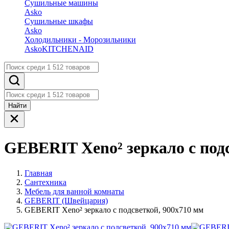
Сушильные машины
Asko
Сушильные шкафы
Asko
Холодильники - Морозильники
Asko
KITCHENAID
Найти
GEBERIT ​Xeno² зеркало с под
Главная
Сантехника
Мебель для ванной комнаты
GEBERIT (Швейцария)
GEBERIT ​Xeno² зеркало с подсветкой, 900x710 мм