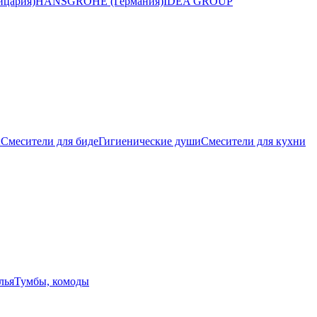
цария)
HANSGROHE (Германия)
IDEA GROUP
ы
Смесители для биде
Гигиенические души
Смесители для кухни
лья
Тумбы, комоды