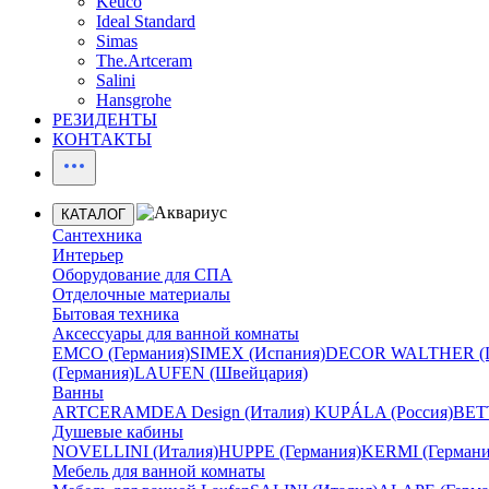
Keuco
Ideal Standard
Simas
The.Artceram
Salini
Hansgrohe
РЕЗИДЕНТЫ
КОНТАКТЫ
КАТАЛОГ
Сантехника
Интерьер
Оборудование для СПА
Отделочные материалы
Бытовая техника
Аксессуары для ванной комнаты
EMCO (Германия)
SIMEX (Испания)
DECOR WALTHER (Г
(Германия)
LAUFEN (Швейцария)
Ванны
ARTCERAM
DEA Design (Италия)
KUPÁLA (Россия)
BETT
Душевые кабины
NOVELLINI (Италия)
HUPPE (Германия)
KERMI (Германи
Мебель для ванной комнаты