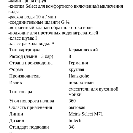
-ламинарная струя
-кнопка Select для комфортного включения/выключения
воды
-расход воды 10 л / мин
-соединительные шланги G ⅜
-встроенный клапан обратного тока воды
-подходит для проточных водонагревателей
-класс шума: I
-класс расхода воды: A
Тип картриджа
Керамический
Расход (л/мин - 3 бар)
8
Страна производства
Германия
Форма
круглая
Производитель
Hansgrohe
Излив
поворотный
смесители для кухонной
Тип товара
мойки
Угол поворота излива
360
Область применения
бытовая
Линии
Metris Select M71
Дизайн
hi-tech
Стандарт подводки
3/8