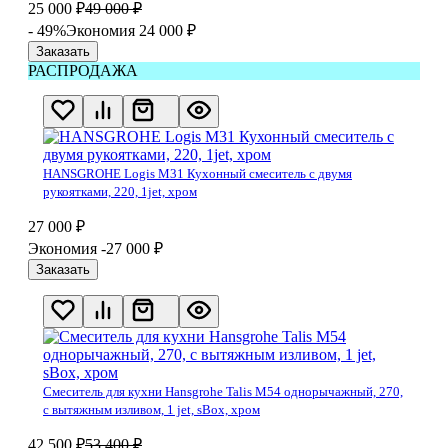
25 000
₽
49 000
₽
- 49%
Экономия 24 000
₽
Заказать
РАСПРОДАЖА
HANSGROHE Logis M31 Кухонный смеситель с двумя
рукоятками, 220, 1jet, хром
27 000
₽
Экономия -27 000
₽
Заказать
Смеситель для кухни Hansgrohe Talis M54 однорычажный, 270,
с вытяжным изливом, 1 jet, sBox, хром
42 500
₽
53 400
₽