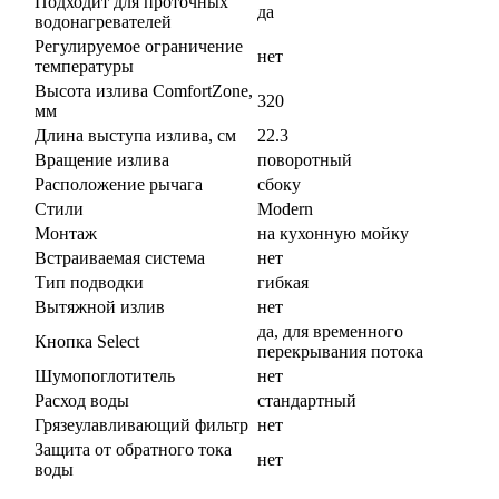
Подходит для проточных
да
водонагревателей
Регулируемое ограничение
нет
температуры
Высота излива ComfortZone,
320
мм
Длина выступа излива, см
22.3
Вращение излива
поворотный
Расположение рычага
сбоку
Стили
Modern
Монтаж
на кухонную мойку
Встраиваемая система
нет
Тип подводки
гибкая
Вытяжной излив
нет
да, для временного
Кнопка Select
перекрывания потока
Шумопоглотитель
нет
Расход воды
стандартный
Грязеулавливающий фильтр
нет
Защита от обратного тока
нет
воды