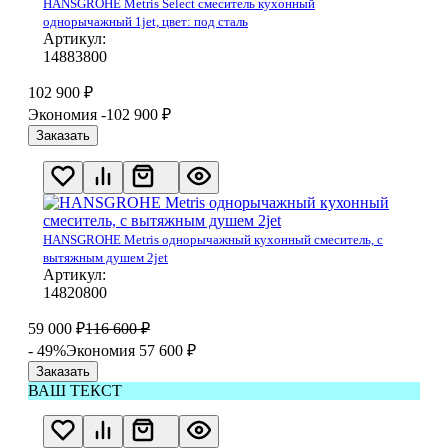
HANSGROHE Metris Select смеситель кухонный
однорычажный 1jet, цвет: под сталь
Артикул:
14883800
102 900
₽
Экономия -102 900
₽
Заказать
HANSGROHE Metris однорычажный кухонный смеситель, с
вытяжным душем 2jet
Артикул:
14820800
59 000
₽
116 600
₽
- 49%
Экономия 57 600
₽
Заказать
ВАШ ТЕКСТ