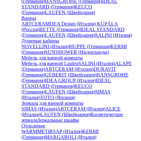
(Германия)
HANSGROHE (Германия)
IDEAL
STANDARD (Германия)
KEUCO
(Германия)
LAUFEN (Швейцария)
Ванны
ARTCERAM
DEA Design (Италия)
KUPÁLA
(Россия)
BETTE (Германия)
IDEAL STANDARD
(Германия)
LAUFEN (Швейцария)
SALINI (Италия)
Душевые кабины
NOVELLINI (Италия)
HUPPE (Германия)
KERMI
(Германия)
SUNSHOWER (Нидерланды)
Мебель для ванной комнаты
Мебель для ванной Laufen
SALINI (Италия)
ALAPE
(Германия)
ARTCERAM (Италия)
DURAVIT
(Германия)
GEBERIT (Швейцария)
HANSGROHE
(Германия)
IDEA GROUP (Италия)
IDEAL
STANDARD (Германия)
KEUCO
(Германия)
LAUFEN (Швейцария)
SIMAS
(Италия)
TOTO (Япония)
Зеркала для ванной комнаты
SIMAS (Италия)
ARTCERAM (Италия)
ALICE
(Италия)
LAUFEN (Швейцария)
Косметические
зеркала
Зеркальные шкафы
Отопление
WARMMET
IRSAP (Италия)
KERMI
(Германия)
MARGAROLI (Италия)