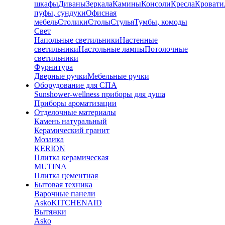
шкафы
Диваны
Зеркала
Камины
Консоли
Кресла
Кровати
пуфы, сундуки
Офисная
мебель
Столики
Столы
Стулья
Тумбы, комоды
Свет
Напольные светильники
Настенные
светильники
Настольные лампы
Потолочные
светильники
Фурнитура
Дверные ручки
Мебельные ручки
Оборудование для СПА
Sunshower-wellness приборы для душа
Приборы ароматизации
Отделочные материалы
Камень натуральный
Керамический гранит
Мозаика
KERION
Плитка керамическая
MUTINA
Плитка цементная
Бытовая техника
Варочные панели
Asko
KITCHENAID
Вытяжки
Asko