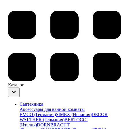
Каталог
Сантехника
Аксессуары для ванной комнаты
EMCO (Германия)
SIMEX (Испания)
DECOR
WALTHER (Германия)
BERTOCCI
(Италия)
DORNBRACHT