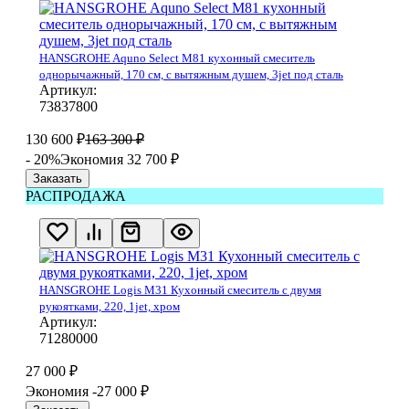
HANSGROHE Aquno Select M81 кухонный смеситель
однорычажный, 170 см, с вытяжным душем, 3jet под сталь
Артикул:
73837800
130 600
₽
163 300
₽
- 20%
Экономия 32 700
₽
Заказать
РАСПРОДАЖА
HANSGROHE Logis M31 Кухонный смеситель с двумя
рукоятками, 220, 1jet, хром
Артикул:
71280000
27 000
₽
Экономия -27 000
₽