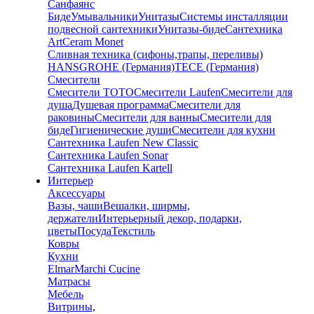
Санфаянс
Биде
Умывальники
Унитазы
Системы инсталляции
подвесной сантехники
Унитазы-биде
Сантехника
ArtCeram Monet
Сливная техника (сифоны,трапы, переливы)
HANSGROHE (Германия)
TECE (Германия)
Смесители
Смесители TOTO
Смесители Laufen
Смесители для
душа
Душевая программа
Смесители для
раковины
Смесители для ванны
Смесители для
биде
Гигиенические души
Смесители для кухни
Сантехника Laufen New Classic
Сантехника Laufen Sonar
Сантехника Laufen Kartell
Интерьер
Аксессуары
Вазы, чаши
Вешалки, ширмы,
держатели
Интерьерный декор, подарки,
цветы
Посуда
Текстиль
Ковры
Кухни
Elmar
Marchi Cucine
Матрасы
Мебель
Витрины,