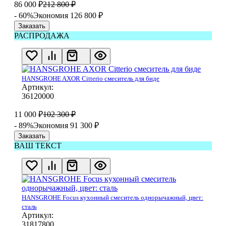
86 000
₽
212 800
₽
- 60%
Экономия 126 800
₽
Заказать
РАСПРОДАЖА
HANSGROHE AXOR Citterio смеситель для биде
Артикул:
36120000
11 000
₽
102 300
₽
- 89%
Экономия 91 300
₽
Заказать
ВАШ ТЕКСТ
HANSGROHE Focus кухонный смеситель однорычажный, цвет:
сталь
Артикул:
31817800