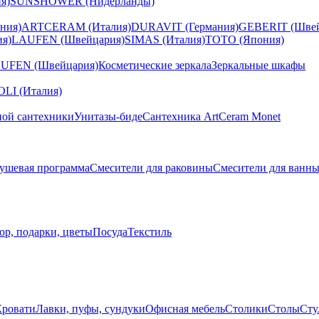
я)
SUNSHOWER (Нидерланды)
ния)
ARTCERAM (Италия)
DURAVIT (Германия)
GEBERIT (Швей
я)
LAUFEN (Швейцария)
SIMAS (Италия)
TOTO (Япония)
UFEN (Швейцария)
Косметические зеркала
Зеркальные шкафы
I (Италия)
ной сантехники
Унитазы-биде
Сантехника ArtCeram Monet
ушевая программа
Смесители для раковины
Смесители для ванн
ор, подарки, цветы
Посуда
Текстиль
Кровати
Лавки, пуфы, сундуки
Офисная мебель
Столики
Столы
Сту