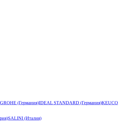
GROHE (Германия)
IDEAL STANDARD (Германия)
KEUCO
рия)
SALINI (Италия)