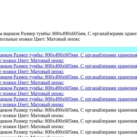
щиком Размер тумбы: 800х490х605мм, С органайзерами хранени
апольные ножки Цвет: Матовый инокс