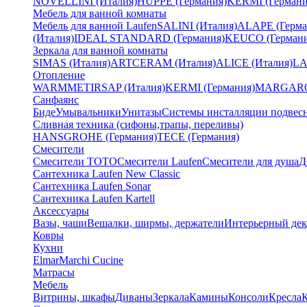
NOVELLINI (Италия)
HUPPE (Германия)
KERMI (Германи
Мебель для ванной комнаты
Мебель для ванной Laufen
SALINI (Италия)
ALAPE (Герма
(Италия)
IDEAL STANDARD (Германия)
KEUCO (Германи
Зеркала для ванной комнаты
SIMAS (Италия)
ARTCERAM (Италия)
ALICE (Италия)
LA
Отопление
WARMMET
IRSAP (Италия)
KERMI (Германия)
MARGAROL
Санфаянс
Биде
Умывальники
Унитазы
Системы инсталляции подвес
Сливная техника (сифоны,трапы, переливы)
HANSGROHE (Германия)
TECE (Германия)
Смесители
Смесители TOTO
Смесители Laufen
Смесители для душа
Д
Сантехника Laufen New Classic
Сантехника Laufen Sonar
Сантехника Laufen Kartell
Аксессуары
Вазы, чаши
Вешалки, ширмы, держатели
Интерьерный дек
Ковры
Кухни
Elmar
Marchi Cucine
Матрасы
Мебель
Витрины, шкафы
Диваны
Зеркала
Камины
Консоли
Кресла