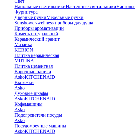
Свет
Напольные светильники
Настенные светильники
Настоль
Фурнитура
Дверные ручки
Мебельные ручки
Sunshower-wellness приборы для душа
Приборы ароматизации
Камень натуральный
Керамический гранит
Мозаика
KERION
Плитка керамическая
MUTINA
Плитка цементная
Варочные панели
Asko
KITCHENAID
Вытяжки
Asko
Духовые шкафы
Asko
KITCHENAID
Кофемашины
Asko
Подогреватели посуды
Asko
Посудомоечные машины
Asko
KITCHENAID