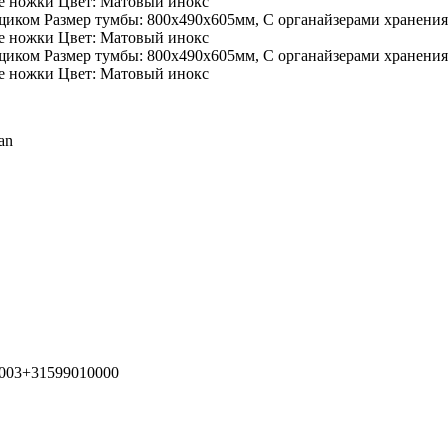
an
0003+31599010000