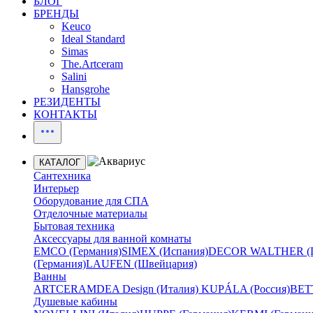
БЛОГ
БРЕНДЫ
Keuco
Ideal Standard
Simas
The.Artceram
Salini
Hansgrohe
РЕЗИДЕНТЫ
КОНТАКТЫ
КАТАЛОГ
Сантехника
Интерьер
Оборудование для СПА
Отделочные материалы
Бытовая техника
Аксессуары для ванной комнаты
EMCO (Германия)
SIMEX (Испания)
DECOR WALTHER (Г
(Германия)
LAUFEN (Швейцария)
Ванны
ARTCERAM
DEA Design (Италия)
KUPÁLA (Россия)
BETT
Душевые кабины