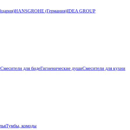
цария)
HANSGROHE (Германия)
IDEA GROUP
ы
Смесители для биде
Гигиенические души
Смесители для кухни
лья
Тумбы, комоды