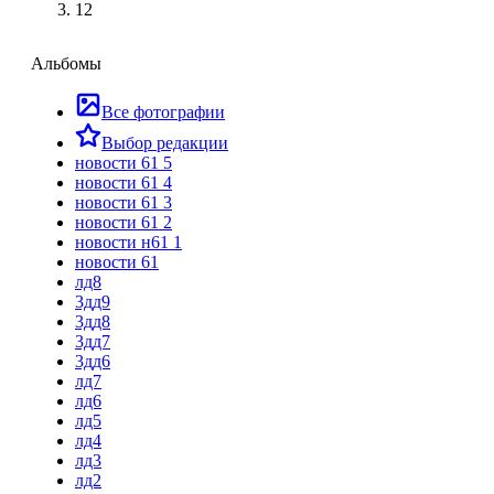
12
Альбомы
Все фотографии
Выбор редакции
новости 61 5
новости 61 4
новости 61 3
новости 61 2
новости н61 1
новости 61
лд8
3дд9
3дд8
3дд7
3дд6
лд7
лд6
лд5
лд4
лд3
лд2