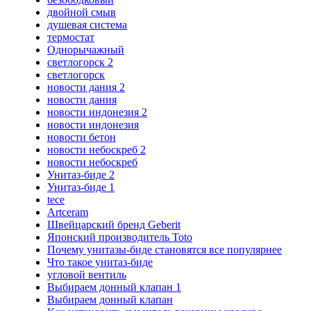
двойной смыв
душевая система
термостат
Однорычажный
светлогорск 2
светлогорск
новости дания 2
новости дания
новости индонезия 2
новости индонезия
новости бетон
новости небоскреб 2
новости небоскреб
Унитаз-биде 2
Унитаз-биде 1
tece
Artceram
Швейцарский бренд Geberit
Японский производитель Toto
Почему унитазы-биде становятся все популярнее
Что такое унитаз-биде
угловой вентиль
Выбираем донный клапан 1
Выбираем донный клапан