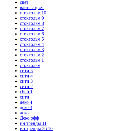
свет
ванная цвет
стокгольм 10
стокгольм 9
стокгольм 8
стокгольм 7
стокгольм 6
стокгольм 5
стокгольм 4
стокгольм 3
стокгольм 2
стокгольм 1
стокгольм
сити 5
сити 4
сити 3
сити 2
cbnb 1
сити
деко 4
деко 3
деко
Деко офф
ин тренды 11
ин тренды 26 10