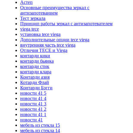
Астеп
Основные преимущества зеркал с
антизапотеванием
Тест зеркала
Принцип работы зеркал с антизапотевателем
viega tece
установка tece viega
Дополнительные опции tece viega
внутренняя часть tece viega
Отличия TECE и Viega
контарди кики
контарди бьянка
контарди стик
контарди клара
Контарди азия
Котарди Флай
Контарди Бэгги
новости 41 5
новости 41 4
новости 41 3
новости 41 2
новости 41 1
новости 41
мебель из стекла 15
мебель из стекла 14