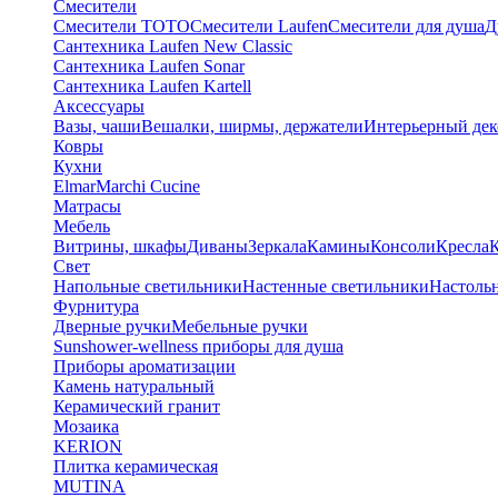
Смесители
Смесители TOTO
Смесители Laufen
Смесители для душа
Д
Сантехника Laufen New Classic
Сантехника Laufen Sonar
Сантехника Laufen Kartell
Аксессуары
Вазы, чаши
Вешалки, ширмы, держатели
Интерьерный дек
Ковры
Кухни
Elmar
Marchi Cucine
Матрасы
Мебель
Витрины, шкафы
Диваны
Зеркала
Камины
Консоли
Кресла
Свет
Напольные светильники
Настенные светильники
Настоль
Фурнитура
Дверные ручки
Мебельные ручки
Sunshower-wellness приборы для душа
Приборы ароматизации
Камень натуральный
Керамический гранит
Мозаика
KERION
Плитка керамическая
MUTINA