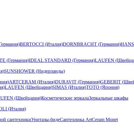
ермания)
BERTOCCI (Италия)
DORNBRACHT (Германия)
HANS
E (Германия)
IDEAL STANDARD (Германия)
LAUFEN (Швейца
я)
SUNSHOWER (Нидерланды)
ния)
ARTCERAM (Италия)
DURAVIT (Германия)
GEBERIT (Швей
я)
LAUFEN (Швейцария)
SIMAS (Италия)
TOTO (Япония)
UFEN (Швейцария)
Косметические зеркала
Зеркальные шкафы
I (Италия)
ной сантехники
Унитазы-биде
Сантехника ArtCeram Monet