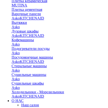
Плитка керамическая
MUTINA
Плитка цементная
Варочные панели
Asko
KITCHENAID
Вытяжки
Asko
Духовые шкафы
Asko
KITCHENAID
Кофемашины
Asko
Подогреватели посуды
Asko
Посудомоечные машины
Asko
KITCHENAID
Стиральные машины
Asko
Сушильные машины
Asko
Сушильные шкафы
Asko
Холодильники - Морозильники
Asko
KITCHENAID
О НАС
Наш салон