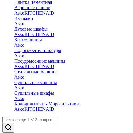
Плитка цементная
Варочные панели
Asko
KITCHENAID
Вытяжки
Asko
Духовые шкафы
Asko
KITCHENAID
Кофемашины
Asko
Подогреватели посуды
Asko
Посудомоечные машины
Asko
KITCHENAID
Стиральные машины
Asko
Сушильные машины
Asko
Сушильные шкафы
Asko
Холодильники - Морозильники
Asko
KITCHENAID