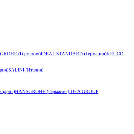
GROHE (Германия)
IDEAL STANDARD (Германия)
KEUCO
рия)
SALINI (Италия)
цария)
HANSGROHE (Германия)
IDEA GROUP