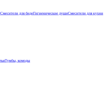
ы
Смесители для биде
Гигиенические души
Смесители для кухни
лья
Тумбы, комоды