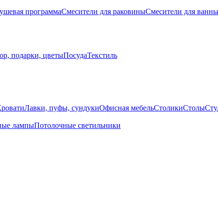
ушевая программа
Смесители для раковины
Смесители для ванн
ор, подарки, цветы
Посуда
Текстиль
Кровати
Лавки, пуфы, сундуки
Офисная мебель
Столики
Столы
Сту
ные лампы
Потолочные светильники