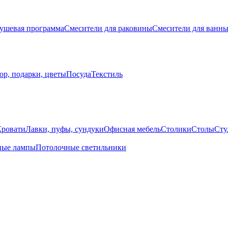
ушевая программа
Смесители для раковины
Смесители для ванн
ор, подарки, цветы
Посуда
Текстиль
Кровати
Лавки, пуфы, сундуки
Офисная мебель
Столики
Столы
Сту
ные лампы
Потолочные светильники