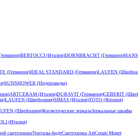
ермания)
BERTOCCI (Италия)
DORNBRACHT (Германия)
HANS
E (Германия)
IDEAL STANDARD (Германия)
LAUFEN (Швейца
я)
SUNSHOWER (Нидерланды)
ния)
ARTCERAM (Италия)
DURAVIT (Германия)
GEBERIT (Швей
я)
LAUFEN (Швейцария)
SIMAS (Италия)
TOTO (Япония)
UFEN (Швейцария)
Косметические зеркала
Зеркальные шкафы
I (Италия)
ной сантехники
Унитазы-биде
Сантехника ArtCeram Monet