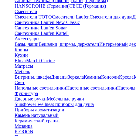
Сливная техника (сифоны,трапы, переливы)
HANSGROHE (Германия)
TECE (Германия)
Смесители
Смесители TOTO
Смесители Laufen
Смесители для душа
Д
Сантехника Laufen New Classic
Сантехника Laufen Sonar
Сантехника Laufen Kartell
Аксессуары
Вазы, чаши
Вешалки, ширмы, держатели
Интерьерный дек
Ковры
Кухни
Elmar
Marchi Cucine
Матрасы
Мебель
Витрины, шкафы
Диваны
Зеркала
Камины
Консоли
Кресла
Свет
Напольные светильники
Настенные светильники
Настоль
Фурнитура
Дверные ручки
Мебельные ручки
Sunshower-wellness приборы для душа
Приборы ароматизации
Камень натуральный
Керамический гранит
Мозаика
KERION