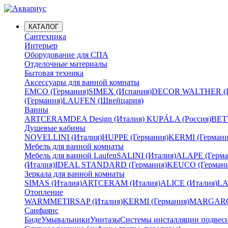
КАТАЛОГ
Сантехника
Интерьер
Оборудование для СПА
Отделочные материалы
Бытовая техника
Аксессуары для ванной комнаты
EMCO (Германия)
SIMEX (Испания)
DECOR WALTHER (Г
(Германия)
LAUFEN (Швейцария)
Ванны
ARTCERAM
DEA Design (Италия)
KUPÁLA (Россия)
BETT
Душевые кабины
NOVELLINI (Италия)
HUPPE (Германия)
KERMI (Германи
Мебель для ванной комнаты
Мебель для ванной Laufen
SALINI (Италия)
ALAPE (Герма
(Италия)
IDEAL STANDARD (Германия)
KEUCO (Германи
Зеркала для ванной комнаты
SIMAS (Италия)
ARTCERAM (Италия)
ALICE (Италия)
LA
Отопление
WARMMET
IRSAP (Италия)
KERMI (Германия)
MARGAROL
Санфаянс
Биде
Умывальники
Унитазы
Системы инсталляции подвес