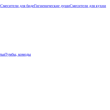
ы
Смесители для биде
Гигиенические души
Смесители для кухни
лья
Тумбы, комоды