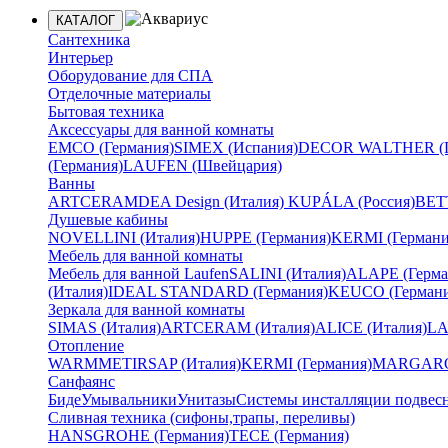
КАТАЛОГ
Сантехника
Интерьер
Оборудование для СПА
Отделочные материалы
Бытовая техника
Аксессуары для ванной комнаты
EMCO (Германия)
SIMEX (Испания)
DECOR WALTHER (Г
(Германия)
LAUFEN (Швейцария)
Ванны
ARTCERAM
DEA Design (Италия)
KUPÁLA (Россия)
BETT
Душевые кабины
NOVELLINI (Италия)
HUPPE (Германия)
KERMI (Германи
Мебель для ванной комнаты
Мебель для ванной Laufen
SALINI (Италия)
ALAPE (Герма
(Италия)
IDEAL STANDARD (Германия)
KEUCO (Германи
Зеркала для ванной комнаты
SIMAS (Италия)
ARTCERAM (Италия)
ALICE (Италия)
LA
Отопление
WARMMET
IRSAP (Италия)
KERMI (Германия)
MARGAROL
Санфаянс
Биде
Умывальники
Унитазы
Системы инсталляции подвес
Сливная техника (сифоны,трапы, переливы)
HANSGROHE (Германия)
TECE (Германия)