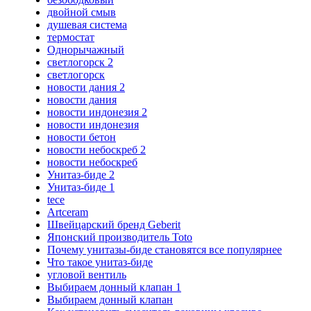
двойной смыв
душевая система
термостат
Однорычажный
светлогорск 2
светлогорск
новости дания 2
новости дания
новости индонезия 2
новости индонезия
новости бетон
новости небоскреб 2
новости небоскреб
Унитаз-биде 2
Унитаз-биде 1
tece
Artceram
Швейцарский бренд Geberit
Японский производитель Toto
Почему унитазы-биде становятся все популярнее
Что такое унитаз-биде
угловой вентиль
Выбираем донный клапан 1
Выбираем донный клапан