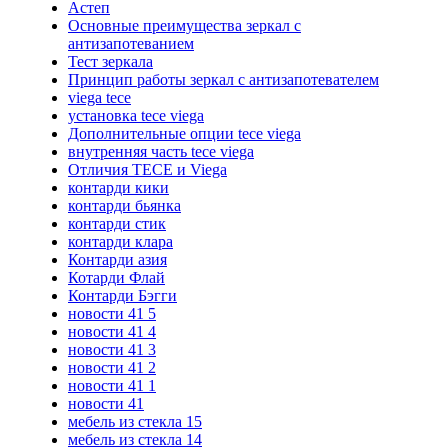
Астеп
Основные преимущества зеркал с
антизапотеванием
Тест зеркала
Принцип работы зеркал с антизапотевателем
viega tece
установка tece viega
Дополнительные опции tece viega
внутренняя часть tece viega
Отличия TECE и Viega
контарди кики
контарди бьянка
контарди стик
контарди клара
Контарди азия
Котарди Флай
Контарди Бэгги
новости 41 5
новости 41 4
новости 41 3
новости 41 2
новости 41 1
новости 41
мебель из стекла 15
мебель из стекла 14