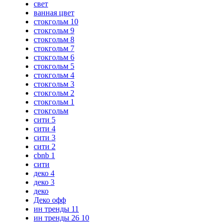
свет
ванная цвет
стокгольм 10
стокгольм 9
стокгольм 8
стокгольм 7
стокгольм 6
стокгольм 5
стокгольм 4
стокгольм 3
стокгольм 2
стокгольм 1
стокгольм
сити 5
сити 4
сити 3
сити 2
cbnb 1
сити
деко 4
деко 3
деко
Деко офф
ин тренды 11
ин тренды 26 10