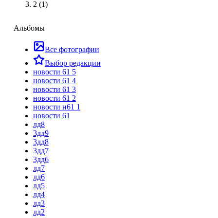
2 (1)
Альбомы
Все фотографии
Выбор редакции
новости 61 5
новости 61 4
новости 61 3
новости 61 2
новости н61 1
новости 61
лд8
3дд9
3дд8
3дд7
3дд6
лд7
лд6
лд5
лд4
лд3
лд2