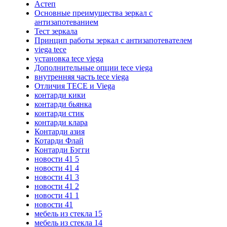
Астеп
Основные преимущества зеркал с
антизапотеванием
Тест зеркала
Принцип работы зеркал с антизапотевателем
viega tece
установка tece viega
Дополнительные опции tece viega
внутренняя часть tece viega
Отличия TECE и Viega
контарди кики
контарди бьянка
контарди стик
контарди клара
Контарди азия
Котарди Флай
Контарди Бэгги
новости 41 5
новости 41 4
новости 41 3
новости 41 2
новости 41 1
новости 41
мебель из стекла 15
мебель из стекла 14