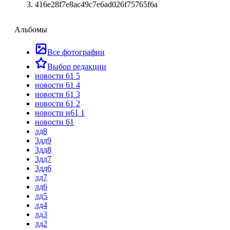
416e28f7e8ac49c7e6ad026f75765f6a
Альбомы
Все фотографии
Выбор редакции
новости 61 5
новости 61 4
новости 61 3
новости 61 2
новости н61 1
новости 61
лд8
3дд9
3дд8
3дд7
3дд6
лд7
лд6
лд5
лд4
лд3
лд2