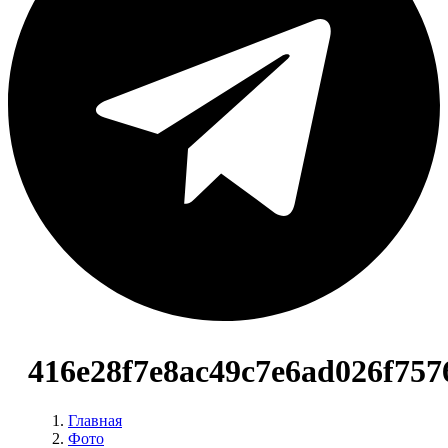
416e28f7e8ac49c7e6ad026f757
Главная
Фото