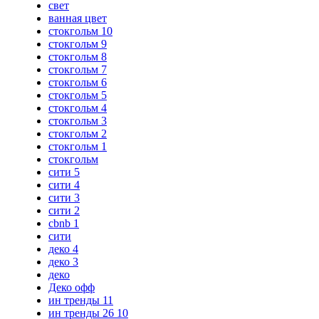
свет
ванная цвет
стокгольм 10
стокгольм 9
стокгольм 8
стокгольм 7
стокгольм 6
стокгольм 5
стокгольм 4
стокгольм 3
стокгольм 2
стокгольм 1
стокгольм
сити 5
сити 4
сити 3
сити 2
cbnb 1
сити
деко 4
деко 3
деко
Деко офф
ин тренды 11
ин тренды 26 10