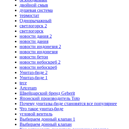
двойной смыв
душевая система
термостат
Однорычажный
светлогорск 2
светлогорск
новости дания 2
новости дания
новости индонезия 2
новости индонезия
новости бетон
новости небоскреб 2
новости небоскреб
Унитаз-биде 2
Унитаз-биде 1
tece
Artceram
Швейцарский бренд Geberit
Японский производитель Toto
Почему унитазы-биде становятся все популярнее
Что такое унитаз-биде
угловой вентиль
Выбираем донный клапан 1
Выбираем донный клапан