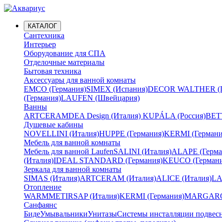
КАТАЛОГ
Сантехника
Интерьер
Оборудование для СПА
Отделочные материалы
Бытовая техника
Аксессуары для ванной комнаты
EMCO (Германия)
SIMEX (Испания)
DECOR WALTHER (Г
(Германия)
LAUFEN (Швейцария)
Ванны
ARTCERAM
DEA Design (Италия)
KUPÁLA (Россия)
BETT
Душевые кабины
NOVELLINI (Италия)
HUPPE (Германия)
KERMI (Германи
Мебель для ванной комнаты
Мебель для ванной Laufen
SALINI (Италия)
ALAPE (Герма
(Италия)
IDEAL STANDARD (Германия)
KEUCO (Германи
Зеркала для ванной комнаты
SIMAS (Италия)
ARTCERAM (Италия)
ALICE (Италия)
LA
Отопление
WARMMET
IRSAP (Италия)
KERMI (Германия)
MARGAROL
Санфаянс
Биде
Умывальники
Унитазы
Системы инсталляции подвес