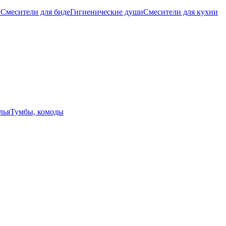
ы
Смесители для биде
Гигиенические души
Смесители для кухни
лья
Тумбы, комоды