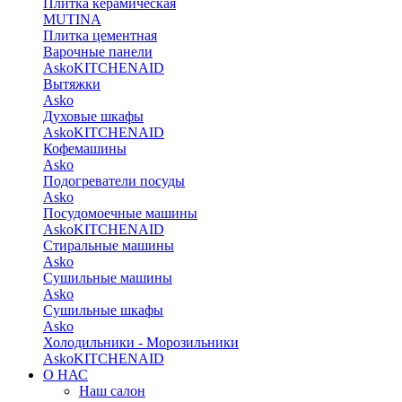
Плитка керамическая
MUTINA
Плитка цементная
Варочные панели
Asko
KITCHENAID
Вытяжки
Asko
Духовые шкафы
Asko
KITCHENAID
Кофемашины
Asko
Подогреватели посуды
Asko
Посудомоечные машины
Asko
KITCHENAID
Стиральные машины
Asko
Сушильные машины
Asko
Сушильные шкафы
Asko
Холодильники - Морозильники
Asko
KITCHENAID
О НАС
Наш салон