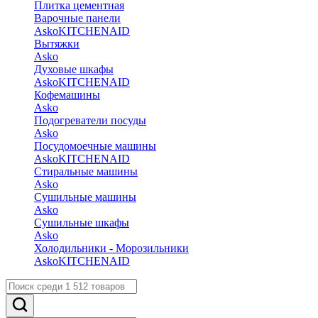
Плитка цементная
Варочные панели
Asko
KITCHENAID
Вытяжки
Asko
Духовые шкафы
Asko
KITCHENAID
Кофемашины
Asko
Подогреватели посуды
Asko
Посудомоечные машины
Asko
KITCHENAID
Стиральные машины
Asko
Сушильные машины
Asko
Сушильные шкафы
Asko
Холодильники - Морозильники
Asko
KITCHENAID