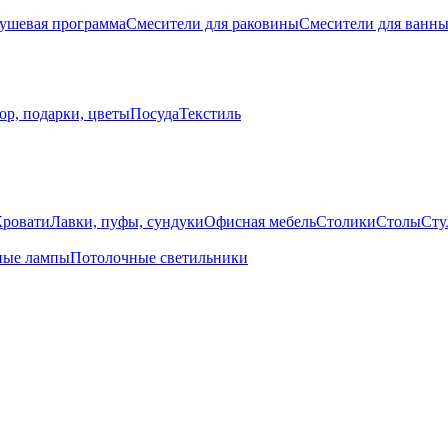
ушевая программа
Смесители для раковины
Смесители для ванн
ор, подарки, цветы
Посуда
Текстиль
Кровати
Лавки, пуфы, сундуки
Офисная мебель
Столики
Столы
Сту
ные лампы
Потолочные светильники