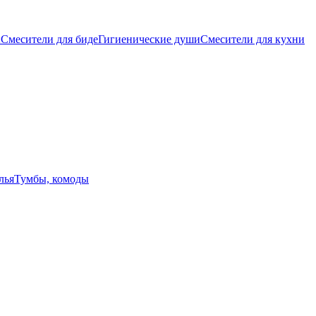
ы
Смесители для биде
Гигиенические души
Смесители для кухни
лья
Тумбы, комоды