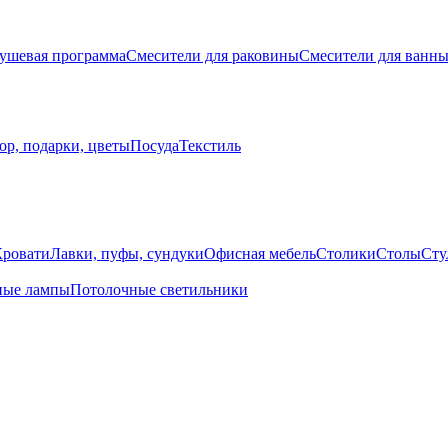
ушевая программа
Смесители для раковины
Смесители для ванн
ор, подарки, цветы
Посуда
Текстиль
Кровати
Лавки, пуфы, сундуки
Офисная мебель
Столики
Столы
Сту
ные лампы
Потолочные светильники