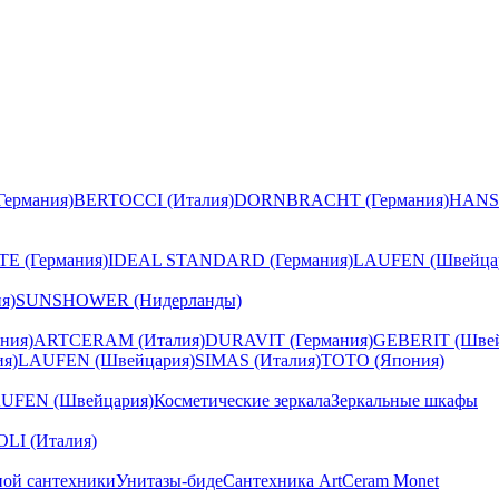
ермания)
BERTOCCI (Италия)
DORNBRACHT (Германия)
HANS
E (Германия)
IDEAL STANDARD (Германия)
LAUFEN (Швейца
я)
SUNSHOWER (Нидерланды)
ния)
ARTCERAM (Италия)
DURAVIT (Германия)
GEBERIT (Швей
я)
LAUFEN (Швейцария)
SIMAS (Италия)
TOTO (Япония)
UFEN (Швейцария)
Косметические зеркала
Зеркальные шкафы
I (Италия)
ной сантехники
Унитазы-биде
Сантехника ArtCeram Monet