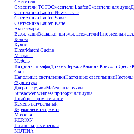
Смесители
Смесители TOTO
Смесители Laufen
Смесители для душа
Д
Сантехника Laufen New Classic
Сантехника Laufen Sonar
Сантехника Laufen Kartell
Аксессуары
Вазы, чаши
Вешалки, ширмы, держатели
Интерьерный дек
Ковры
Кухни
Elmar
Marchi Cucine
Матрасы
Мебель
Витрины, шкафы
Диваны
Зеркала
Камины
Консоли
Кресла
Свет
Напольные светильники
Настенные светильники
Настоль
Фурнитура
Дверные ручки
Мебельные ручки
Sunshower-wellness приборы для душа
Приборы ароматизации
Камень натуральный
Керамический гранит
Мозаика
KERION
Плитка керамическая
MUTINA