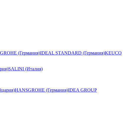
GROHE (Германия)
IDEAL STANDARD (Германия)
KEUCO
рия)
SALINI (Италия)
цария)
HANSGROHE (Германия)
IDEA GROUP