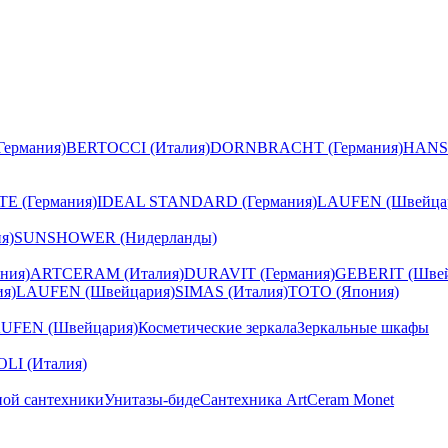
ермания)
BERTOCCI (Италия)
DORNBRACHT (Германия)
HANS
E (Германия)
IDEAL STANDARD (Германия)
LAUFEN (Швейца
я)
SUNSHOWER (Нидерланды)
ния)
ARTCERAM (Италия)
DURAVIT (Германия)
GEBERIT (Швей
я)
LAUFEN (Швейцария)
SIMAS (Италия)
TOTO (Япония)
UFEN (Швейцария)
Косметические зеркала
Зеркальные шкафы
I (Италия)
ной сантехники
Унитазы-биде
Сантехника ArtCeram Monet