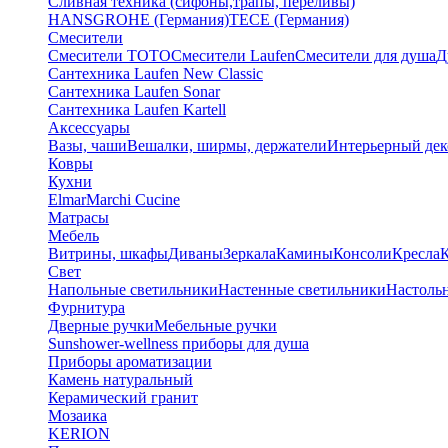
Сливная техника (сифоны,трапы, переливы)
HANSGROHE (Германия)
TECE (Германия)
Смесители
Смесители TOTO
Смесители Laufen
Смесители для душа
Д
Сантехника Laufen New Classic
Сантехника Laufen Sonar
Сантехника Laufen Kartell
Аксессуары
Вазы, чаши
Вешалки, ширмы, держатели
Интерьерный дек
Ковры
Кухни
Elmar
Marchi Cucine
Матрасы
Мебель
Витрины, шкафы
Диваны
Зеркала
Камины
Консоли
Кресла
Свет
Напольные светильники
Настенные светильники
Настоль
Фурнитура
Дверные ручки
Мебельные ручки
Sunshower-wellness приборы для душа
Приборы ароматизации
Камень натуральный
Керамический гранит
Мозаика
KERION