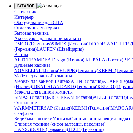
КАТАЛОГ
Сантехника
Интерьер
Оборудование для СПА
Отделочные материалы
Бытовая техника
Аксессуары для ванной комнаты
EMCO (Германия)
SIMEX (Испания)
DECOR WALTHER (Г
(Германия)
LAUFEN (Швейцария)
Ванны
ARTCERAM
DEA Design (Италия)
KUPÁLA (Россия)
BETT
Душевые кабины
NOVELLINI (Италия)
HUPPE (Германия)
KERMI (Германи
Мебель для ванной комнаты
Мебель для ванной Laufen
SALINI (Италия)
ALAPE (Герма
(Италия)
IDEAL STANDARD (Германия)
KEUCO (Германи
Зеркала для ванной комнаты
SIMAS (Италия)
ARTCERAM (Италия)
ALICE (Италия)
LA
Отопление
WARMMET
IRSAP (Италия)
KERMI (Германия)
MARGAROL
Санфаянс
Биде
Умывальники
Унитазы
Системы инсталляции подвес
Сливная техника (сифоны,трапы, переливы)
HANSGROHE (Германия)
TECE (Германия)