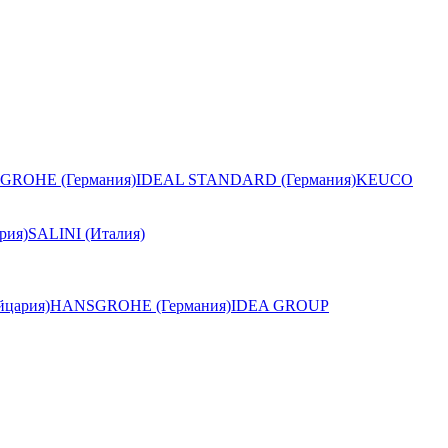
GROHE (Германия)
IDEAL STANDARD (Германия)
KEUCO
рия)
SALINI (Италия)
цария)
HANSGROHE (Германия)
IDEA GROUP