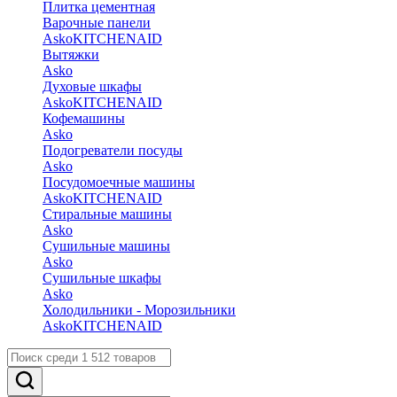
Плитка цементная
Варочные панели
Asko
KITCHENAID
Вытяжки
Asko
Духовые шкафы
Asko
KITCHENAID
Кофемашины
Asko
Подогреватели посуды
Asko
Посудомоечные машины
Asko
KITCHENAID
Стиральные машины
Asko
Сушильные машины
Asko
Сушильные шкафы
Asko
Холодильники - Морозильники
Asko
KITCHENAID