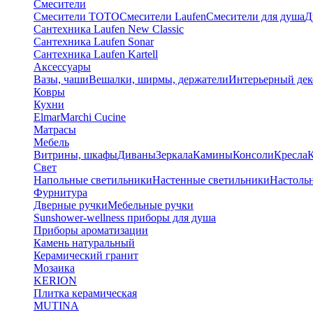
Смесители
Смесители TOTO
Смесители Laufen
Смесители для душа
Д
Сантехника Laufen New Classic
Сантехника Laufen Sonar
Сантехника Laufen Kartell
Аксессуары
Вазы, чаши
Вешалки, ширмы, держатели
Интерьерный дек
Ковры
Кухни
Elmar
Marchi Cucine
Матрасы
Мебель
Витрины, шкафы
Диваны
Зеркала
Камины
Консоли
Кресла
Свет
Напольные светильники
Настенные светильники
Настоль
Фурнитура
Дверные ручки
Мебельные ручки
Sunshower-wellness приборы для душа
Приборы ароматизации
Камень натуральный
Керамический гранит
Мозаика
KERION
Плитка керамическая
MUTINA