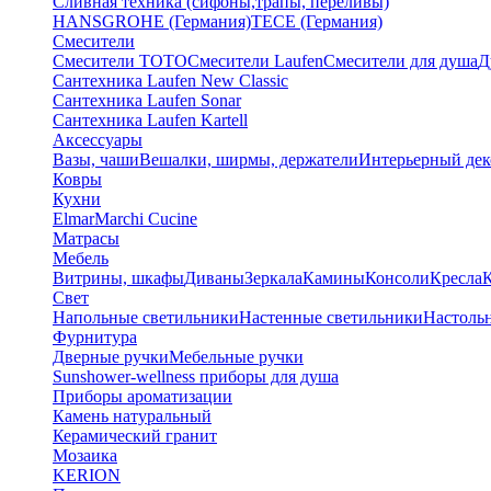
Сливная техника (сифоны,трапы, переливы)
HANSGROHE (Германия)
TECE (Германия)
Смесители
Смесители TOTO
Смесители Laufen
Смесители для душа
Д
Сантехника Laufen New Classic
Сантехника Laufen Sonar
Сантехника Laufen Kartell
Аксессуары
Вазы, чаши
Вешалки, ширмы, держатели
Интерьерный дек
Ковры
Кухни
Elmar
Marchi Cucine
Матрасы
Мебель
Витрины, шкафы
Диваны
Зеркала
Камины
Консоли
Кресла
Свет
Напольные светильники
Настенные светильники
Настоль
Фурнитура
Дверные ручки
Мебельные ручки
Sunshower-wellness приборы для душа
Приборы ароматизации
Камень натуральный
Керамический гранит
Мозаика
KERION