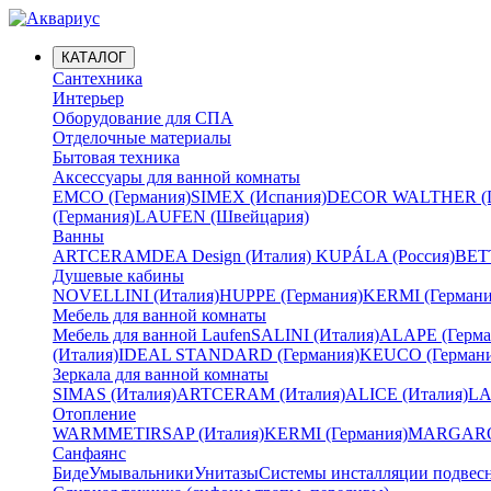
КАТАЛОГ
Сантехника
Интерьер
Оборудование для СПА
Отделочные материалы
Бытовая техника
Аксессуары для ванной комнаты
EMCO (Германия)
SIMEX (Испания)
DECOR WALTHER (Г
(Германия)
LAUFEN (Швейцария)
Ванны
ARTCERAM
DEA Design (Италия)
KUPÁLA (Россия)
BETT
Душевые кабины
NOVELLINI (Италия)
HUPPE (Германия)
KERMI (Германи
Мебель для ванной комнаты
Мебель для ванной Laufen
SALINI (Италия)
ALAPE (Герма
(Италия)
IDEAL STANDARD (Германия)
KEUCO (Германи
Зеркала для ванной комнаты
SIMAS (Италия)
ARTCERAM (Италия)
ALICE (Италия)
LA
Отопление
WARMMET
IRSAP (Италия)
KERMI (Германия)
MARGAROL
Санфаянс
Биде
Умывальники
Унитазы
Системы инсталляции подвес