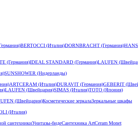
ермания)
BERTOCCI (Италия)
DORNBRACHT (Германия)
HANS
E (Германия)
IDEAL STANDARD (Германия)
LAUFEN (Швейца
я)
SUNSHOWER (Нидерланды)
ния)
ARTCERAM (Италия)
DURAVIT (Германия)
GEBERIT (Швей
я)
LAUFEN (Швейцария)
SIMAS (Италия)
TOTO (Япония)
UFEN (Швейцария)
Косметические зеркала
Зеркальные шкафы
I (Италия)
ной сантехники
Унитазы-биде
Сантехника ArtCeram Monet