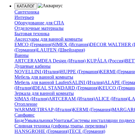
КАТАЛОГ
Сантехника
Интерьер
Оборудование для СПА
Отделочные материалы
Бытовая техника
Аксессуары для ванной комнаты
EMCO (Германия)
SIMEX (Испания)
DECOR WALTHER (Г
(Германия)
LAUFEN (Швейцария)
Ванны
ARTCERAM
DEA Design (Италия)
KUPÁLA (Россия)
BETT
Душевые кабины
NOVELLINI (Италия)
HUPPE (Германия)
KERMI (Германи
Мебель для ванной комнаты
Мебель для ванной Laufen
SALINI (Италия)
ALAPE (Герма
(Италия)
IDEAL STANDARD (Германия)
KEUCO (Германи
Зеркала для ванной комнаты
SIMAS (Италия)
ARTCERAM (Италия)
ALICE (Италия)
LA
Отопление
WARMMET
IRSAP (Италия)
KERMI (Германия)
MARGAROL
Санфаянс
Биде
Умывальники
Унитазы
Системы инсталляции подвес
Сливная техника (сифоны,трапы, переливы)
HANSGROHE (Германия)
TECE (Германия)