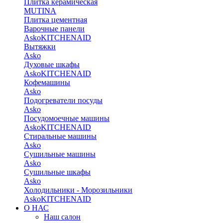
Плитка керамическая
MUTINA
Плитка цементная
Варочные панели
Asko
KITCHENAID
Вытяжки
Asko
Духовые шкафы
Asko
KITCHENAID
Кофемашины
Asko
Подогреватели посуды
Asko
Посудомоечные машины
Asko
KITCHENAID
Стиральные машины
Asko
Сушильные машины
Asko
Сушильные шкафы
Asko
Холодильники - Морозильники
Asko
KITCHENAID
О НАС
Наш салон