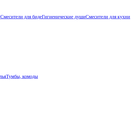
ы
Смесители для биде
Гигиенические души
Смесители для кухни
лья
Тумбы, комоды