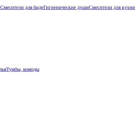
ы
Смесители для биде
Гигиенические души
Смесители для кухни
лья
Тумбы, комоды