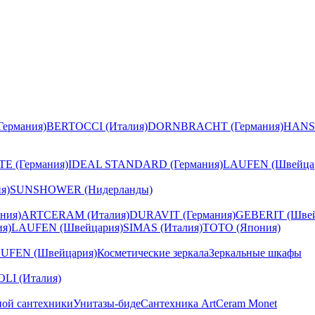
ермания)
BERTOCCI (Италия)
DORNBRACHT (Германия)
HANS
E (Германия)
IDEAL STANDARD (Германия)
LAUFEN (Швейца
я)
SUNSHOWER (Нидерланды)
ния)
ARTCERAM (Италия)
DURAVIT (Германия)
GEBERIT (Швей
я)
LAUFEN (Швейцария)
SIMAS (Италия)
TOTO (Япония)
UFEN (Швейцария)
Косметические зеркала
Зеркальные шкафы
I (Италия)
ной сантехники
Унитазы-биде
Сантехника ArtCeram Monet