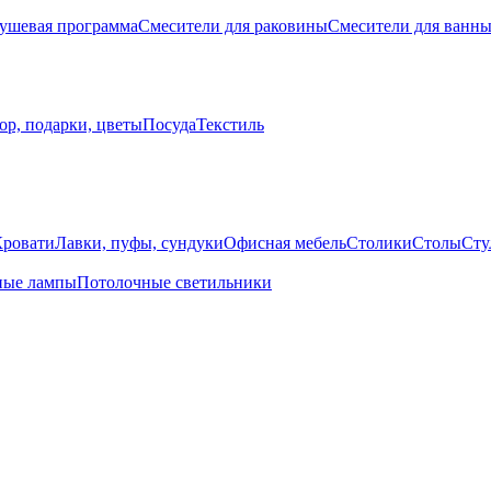
ушевая программа
Смесители для раковины
Смесители для ванн
ор, подарки, цветы
Посуда
Текстиль
Кровати
Лавки, пуфы, сундуки
Офисная мебель
Столики
Столы
Сту
ные лампы
Потолочные светильники