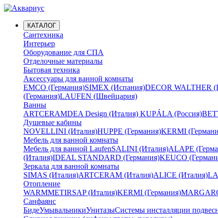
КАТАЛОГ
Сантехника
Интерьер
Оборудование для СПА
Отделочные материалы
Бытовая техника
Аксессуары для ванной комнаты
EMCO (Германия)
SIMEX (Испания)
DECOR WALTHER (Г
(Германия)
LAUFEN (Швейцария)
Ванны
ARTCERAM
DEA Design (Италия)
KUPÁLA (Россия)
BETT
Душевые кабины
NOVELLINI (Италия)
HUPPE (Германия)
KERMI (Германи
Мебель для ванной комнаты
Мебель для ванной Laufen
SALINI (Италия)
ALAPE (Герма
(Италия)
IDEAL STANDARD (Германия)
KEUCO (Германи
Зеркала для ванной комнаты
SIMAS (Италия)
ARTCERAM (Италия)
ALICE (Италия)
LA
Отопление
WARMMET
IRSAP (Италия)
KERMI (Германия)
MARGAROL
Санфаянс
Биде
Умывальники
Унитазы
Системы инсталляции подвес