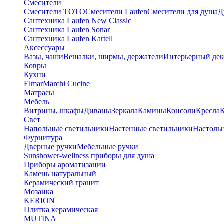
Смесители
Смесители TOTO
Смесители Laufen
Смесители для душа
Д
Сантехника Laufen New Classic
Сантехника Laufen Sonar
Сантехника Laufen Kartell
Аксессуары
Вазы, чаши
Вешалки, ширмы, держатели
Интерьерный дек
Ковры
Кухни
Elmar
Marchi Cucine
Матрасы
Мебель
Витрины, шкафы
Диваны
Зеркала
Камины
Консоли
Кресла
Свет
Напольные светильники
Настенные светильники
Настоль
Фурнитура
Дверные ручки
Мебельные ручки
Sunshower-wellness приборы для душа
Приборы ароматизации
Камень натуральный
Керамический гранит
Мозаика
KERION
Плитка керамическая
MUTINA