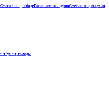
ы
Смесители для биде
Гигиенические души
Смесители для кухни
лья
Тумбы, комоды