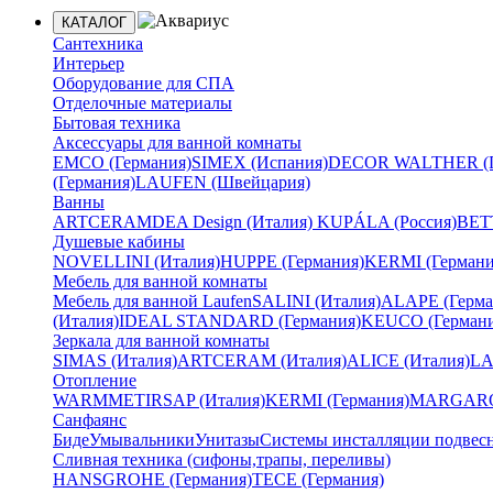
КАТАЛОГ
Сантехника
Интерьер
Оборудование для СПА
Отделочные материалы
Бытовая техника
Аксессуары для ванной комнаты
EMCO (Германия)
SIMEX (Испания)
DECOR WALTHER (Г
(Германия)
LAUFEN (Швейцария)
Ванны
ARTCERAM
DEA Design (Италия)
KUPÁLA (Россия)
BETT
Душевые кабины
NOVELLINI (Италия)
HUPPE (Германия)
KERMI (Германи
Мебель для ванной комнаты
Мебель для ванной Laufen
SALINI (Италия)
ALAPE (Герма
(Италия)
IDEAL STANDARD (Германия)
KEUCO (Германи
Зеркала для ванной комнаты
SIMAS (Италия)
ARTCERAM (Италия)
ALICE (Италия)
LA
Отопление
WARMMET
IRSAP (Италия)
KERMI (Германия)
MARGAROL
Санфаянс
Биде
Умывальники
Унитазы
Системы инсталляции подвес
Сливная техника (сифоны,трапы, переливы)
HANSGROHE (Германия)
TECE (Германия)