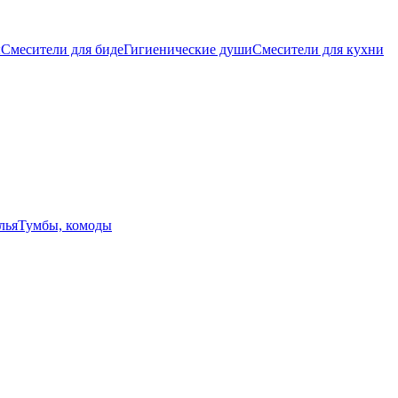
ы
Смесители для биде
Гигиенические души
Смесители для кухни
лья
Тумбы, комоды