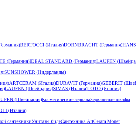
ермания)
BERTOCCI (Италия)
DORNBRACHT (Германия)
HANS
E (Германия)
IDEAL STANDARD (Германия)
LAUFEN (Швейца
я)
SUNSHOWER (Нидерланды)
ния)
ARTCERAM (Италия)
DURAVIT (Германия)
GEBERIT (Швей
я)
LAUFEN (Швейцария)
SIMAS (Италия)
TOTO (Япония)
UFEN (Швейцария)
Косметические зеркала
Зеркальные шкафы
I (Италия)
ной сантехники
Унитазы-биде
Сантехника ArtCeram Monet