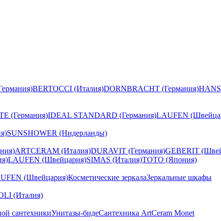
ермания)
BERTOCCI (Италия)
DORNBRACHT (Германия)
HANS
E (Германия)
IDEAL STANDARD (Германия)
LAUFEN (Швейца
я)
SUNSHOWER (Нидерланды)
ния)
ARTCERAM (Италия)
DURAVIT (Германия)
GEBERIT (Швей
я)
LAUFEN (Швейцария)
SIMAS (Италия)
TOTO (Япония)
UFEN (Швейцария)
Косметические зеркала
Зеркальные шкафы
I (Италия)
ной сантехники
Унитазы-биде
Сантехника ArtCeram Monet