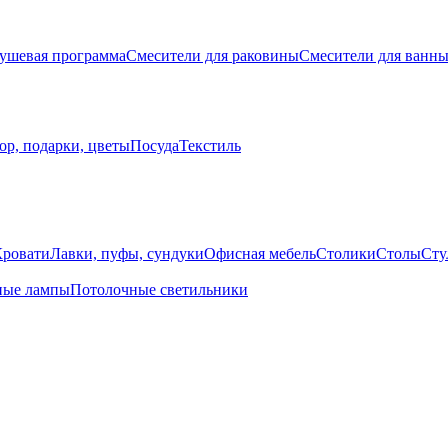
ушевая программа
Смесители для раковины
Смесители для ванн
ор, подарки, цветы
Посуда
Текстиль
Кровати
Лавки, пуфы, сундуки
Офисная мебель
Столики
Столы
Сту
ные лампы
Потолочные светильники