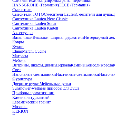
Сливная техника (сифоны,трапы, переливы)
HANSGROHE (Германия)
TECE (Германия)
Смесители
Смесители TOTO
Смесители Laufen
Смесители для душа
Д
Сантехника Laufen New Classic
Сантехника Laufen Sonar
Сантехника Laufen Kartell
Аксессуары
Вазы, чаши
Вешалки, ширмы, держатели
Интерьерный дек
Ковры
Кухни
Elmar
Marchi Cucine
Матрасы
Мебель
Витрины, шкафы
Диваны
Зеркала
Камины
Консоли
Кресла
Свет
Напольные светильники
Настенные светильники
Настоль
Фурнитура
Дверные ручки
Мебельные ручки
Sunshower-wellness приборы для душа
Приборы ароматизации
Камень натуральный
Керамический гранит
Мозаика
KERION