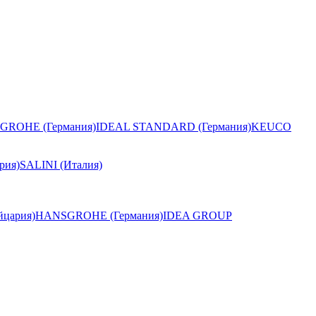
GROHE (Германия)
IDEAL STANDARD (Германия)
KEUCO
рия)
SALINI (Италия)
цария)
HANSGROHE (Германия)
IDEA GROUP