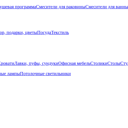
ушевая программа
Смесители для раковины
Смесители для ванн
ор, подарки, цветы
Посуда
Текстиль
Кровати
Лавки, пуфы, сундуки
Офисная мебель
Столики
Столы
Сту
ные лампы
Потолочные светильники