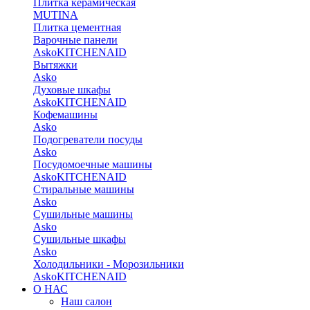
Плитка керамическая
MUTINA
Плитка цементная
Варочные панели
Asko
KITCHENAID
Вытяжки
Asko
Духовые шкафы
Asko
KITCHENAID
Кофемашины
Asko
Подогреватели посуды
Asko
Посудомоечные машины
Asko
KITCHENAID
Стиральные машины
Asko
Сушильные машины
Asko
Сушильные шкафы
Asko
Холодильники - Морозильники
Asko
KITCHENAID
О НАС
Наш салон