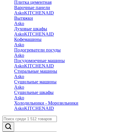
Плитка цементная
Варочные панели
Asko
KITCHENAID
Вытяжки
Asko
Духовые шкафы
Asko
KITCHENAID
Кофемашины
Asko
Подогреватели посуды
Asko
Посудомоечные машины
Asko
KITCHENAID
Стиральные машины
Asko
Сушильные машины
Asko
Сушильные шкафы
Asko
Холодильники - Морозильники
Asko
KITCHENAID