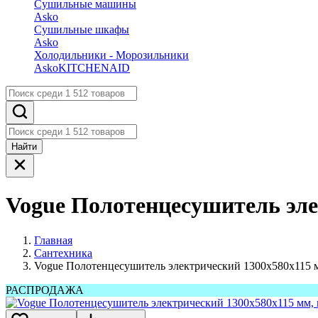
Сушильные машины
Asko
Сушильные шкафы
Asko
Холодильники - Морозильники
Asko
KITCHENAID
Найти
Vogue Полотенцесушитель элек
Главная
Сантехника
Vogue Полотенцесушитель электрический 1300х580х115 мм
РАСПРОДАЖА