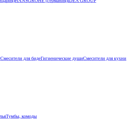
цария)
HANSGROHE (Германия)
IDEA GROUP
ы
Смесители для биде
Гигиенические души
Смесители для кухни
лья
Тумбы, комоды