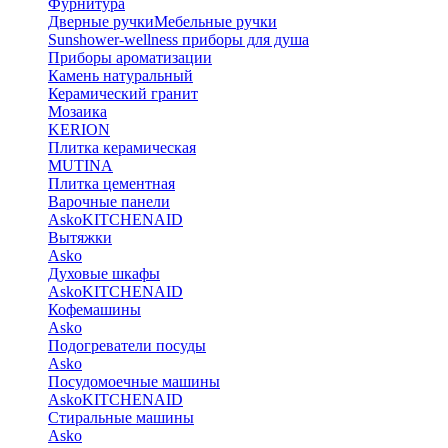
Фурнитура
Дверные ручки
Мебельные ручки
Sunshower-wellness приборы для душа
Приборы ароматизации
Камень натуральный
Керамический гранит
Мозаика
KERION
Плитка керамическая
MUTINA
Плитка цементная
Варочные панели
Asko
KITCHENAID
Вытяжки
Asko
Духовые шкафы
Asko
KITCHENAID
Кофемашины
Asko
Подогреватели посуды
Asko
Посудомоечные машины
Asko
KITCHENAID
Стиральные машины
Asko