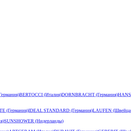
ермания)
BERTOCCI (Италия)
DORNBRACHT (Германия)
HANS
E (Германия)
IDEAL STANDARD (Германия)
LAUFEN (Швейца
я)
SUNSHOWER (Нидерланды)