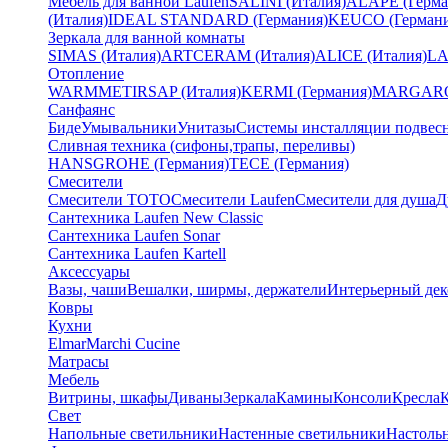
Мебель для ванной Laufen
SALINI (Италия)
ALAPE (Герма
(Италия)
IDEAL STANDARD (Германия)
KEUCO (Германи
Зеркала для ванной комнаты
SIMAS (Италия)
ARTCERAM (Италия)
ALICE (Италия)
LA
Отопление
WARMMET
IRSAP (Италия)
KERMI (Германия)
MARGAROL
Санфаянс
Биде
Умывальники
Унитазы
Системы инсталляции подвес
Сливная техника (сифоны,трапы, переливы)
HANSGROHE (Германия)
TECE (Германия)
Смесители
Смесители TOTO
Смесители Laufen
Смесители для душа
Д
Сантехника Laufen New Classic
Сантехника Laufen Sonar
Сантехника Laufen Kartell
Аксессуары
Вазы, чаши
Вешалки, ширмы, держатели
Интерьерный дек
Ковры
Кухни
Elmar
Marchi Cucine
Матрасы
Мебель
Витрины, шкафы
Диваны
Зеркала
Камины
Консоли
Кресла
Свет
Напольные светильники
Настенные светильники
Настоль