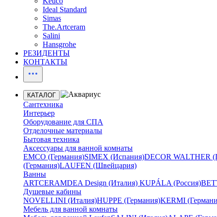
Keuco
Ideal Standard
Simas
The.Artceram
Salini
Hansgrohe
РЕЗИДЕНТЫ
КОНТАКТЫ
КАТАЛОГ
Сантехника
Интерьер
Оборудование для СПА
Отделочные материалы
Бытовая техника
Аксессуары для ванной комнаты
EMCO (Германия)
SIMEX (Испания)
DECOR WALTHER (Г
(Германия)
LAUFEN (Швейцария)
Ванны
ARTCERAM
DEA Design (Италия)
KUPÁLA (Россия)
BETT
Душевые кабины
NOVELLINI (Италия)
HUPPE (Германия)
KERMI (Германи
Мебель для ванной комнаты