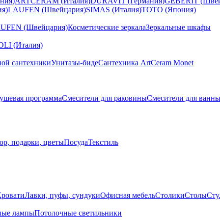
ния)
ARTCERAM (Италия)
DURAVIT (Германия)
GEBERIT (Швей
я)
LAUFEN (Швейцария)
SIMAS (Италия)
TOTO (Япония)
UFEN (Швейцария)
Косметические зеркала
Зеркальные шкафы
I (Италия)
ной сантехники
Унитазы-биде
Сантехника ArtCeram Monet
ушевая программа
Смесители для раковины
Смесители для ванн
ор, подарки, цветы
Посуда
Текстиль
Кровати
Лавки, пуфы, сундуки
Офисная мебель
Столики
Столы
Сту
ные лампы
Потолочные светильники