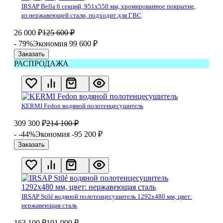
IRSAP Bella 6 секций, 951x550 мм, хромированное покрытие,
из нержавеющей стали, подходит для ГВС
26 000
₽
125 600
₽
- 79%
Экономия 99 600
₽
Заказать
РАСПРОДАЖА
KERMI Fedon водяной полотенцесушитель
309 300
₽
214 100
₽
- -44%
Экономия -95 200
₽
Заказать
IRSAP Stilé водяной полотенцесушитель 1292х480 мм, цвет:
нержавеющая сталь
163 100
₽
191 900
₽