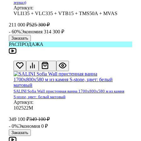
зеркал)
Артикул:
VLI135 + VLC335 + VTB15 + TMS50A + MVAS
211 000
₽
525 300
₽
- 60%
Экономия 314 300
₽
Заказать
РАСПРОДАЖА
SALINI Sofia Wall пристенная ванна 1700х800х580 м из камня
S-stone, цвет: белый матовый
Артикул:
102522М
349 100
₽
349 100
₽
- 0%
Экономия 0
₽
Заказать