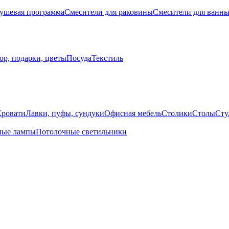
ушевая программа
Смесители для раковины
Смесители для ванн
ор, подарки, цветы
Посуда
Текстиль
Кровати
Лавки, пуфы, сундуки
Офисная мебель
Столики
Столы
Сту
ные лампы
Потолочные светильники