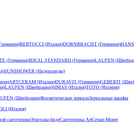
ермания)
BERTOCCI (Италия)
DORNBRACHT (Германия)
HANS
E (Германия)
IDEAL STANDARD (Германия)
LAUFEN (Швейца
я)
SUNSHOWER (Нидерланды)
ния)
ARTCERAM (Италия)
DURAVIT (Германия)
GEBERIT (Швей
я)
LAUFEN (Швейцария)
SIMAS (Италия)
TOTO (Япония)
UFEN (Швейцария)
Косметические зеркала
Зеркальные шкафы
I (Италия)
ной сантехники
Унитазы-биде
Сантехника ArtCeram Monet