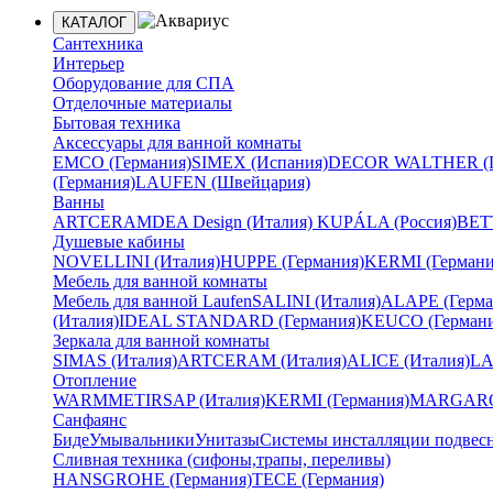
КАТАЛОГ
Сантехника
Интерьер
Оборудование для СПА
Отделочные материалы
Бытовая техника
Аксессуары для ванной комнаты
EMCO (Германия)
SIMEX (Испания)
DECOR WALTHER (Г
(Германия)
LAUFEN (Швейцария)
Ванны
ARTCERAM
DEA Design (Италия)
KUPÁLA (Россия)
BETT
Душевые кабины
NOVELLINI (Италия)
HUPPE (Германия)
KERMI (Германи
Мебель для ванной комнаты
Мебель для ванной Laufen
SALINI (Италия)
ALAPE (Герма
(Италия)
IDEAL STANDARD (Германия)
KEUCO (Германи
Зеркала для ванной комнаты
SIMAS (Италия)
ARTCERAM (Италия)
ALICE (Италия)
LA
Отопление
WARMMET
IRSAP (Италия)
KERMI (Германия)
MARGAROL
Санфаянс
Биде
Умывальники
Унитазы
Системы инсталляции подвес
Сливная техника (сифоны,трапы, переливы)
HANSGROHE (Германия)
TECE (Германия)