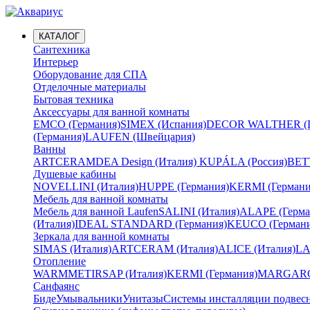
КАТАЛОГ
Сантехника
Интерьер
Оборудование для СПА
Отделочные материалы
Бытовая техника
Аксессуары для ванной комнаты
EMCO (Германия)
SIMEX (Испания)
DECOR WALTHER (Г
(Германия)
LAUFEN (Швейцария)
Ванны
ARTCERAM
DEA Design (Италия)
KUPÁLA (Россия)
BETT
Душевые кабины
NOVELLINI (Италия)
HUPPE (Германия)
KERMI (Германи
Мебель для ванной комнаты
Мебель для ванной Laufen
SALINI (Италия)
ALAPE (Герма
(Италия)
IDEAL STANDARD (Германия)
KEUCO (Германи
Зеркала для ванной комнаты
SIMAS (Италия)
ARTCERAM (Италия)
ALICE (Италия)
LA
Отопление
WARMMET
IRSAP (Италия)
KERMI (Германия)
MARGAROL
Санфаянс
Биде
Умывальники
Унитазы
Системы инсталляции подвес