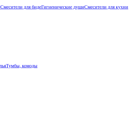
ы
Смесители для биде
Гигиенические души
Смесители для кухни
лья
Тумбы, комоды