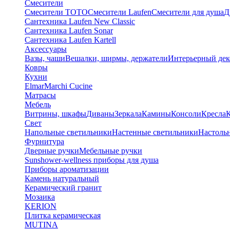
Смесители
Смесители TOTO
Смесители Laufen
Смесители для душа
Д
Сантехника Laufen New Classic
Сантехника Laufen Sonar
Сантехника Laufen Kartell
Аксессуары
Вазы, чаши
Вешалки, ширмы, держатели
Интерьерный дек
Ковры
Кухни
Elmar
Marchi Cucine
Матрасы
Мебель
Витрины, шкафы
Диваны
Зеркала
Камины
Консоли
Кресла
Свет
Напольные светильники
Настенные светильники
Настоль
Фурнитура
Дверные ручки
Мебельные ручки
Sunshower-wellness приборы для душа
Приборы ароматизации
Камень натуральный
Керамический гранит
Мозаика
KERION
Плитка керамическая
MUTINA