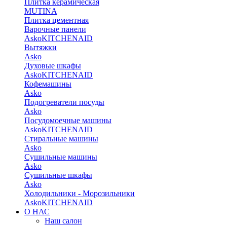
Плитка керамическая
MUTINA
Плитка цементная
Варочные панели
Asko
KITCHENAID
Вытяжки
Asko
Духовые шкафы
Asko
KITCHENAID
Кофемашины
Asko
Подогреватели посуды
Asko
Посудомоечные машины
Asko
KITCHENAID
Стиральные машины
Asko
Сушильные машины
Asko
Сушильные шкафы
Asko
Холодильники - Морозильники
Asko
KITCHENAID
О НАС
Наш салон