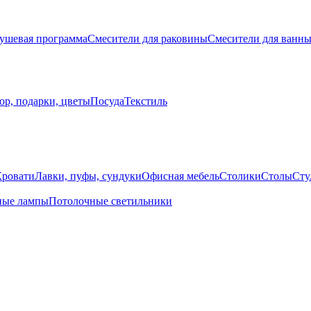
ушевая программа
Смесители для раковины
Смесители для ванн
ор, подарки, цветы
Посуда
Текстиль
Кровати
Лавки, пуфы, сундуки
Офисная мебель
Столики
Столы
Сту
ные лампы
Потолочные светильники