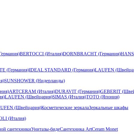
ермания)
BERTOCCI (Италия)
DORNBRACHT (Германия)
HANS
E (Германия)
IDEAL STANDARD (Германия)
LAUFEN (Швейца
я)
SUNSHOWER (Нидерланды)
ния)
ARTCERAM (Италия)
DURAVIT (Германия)
GEBERIT (Швей
я)
LAUFEN (Швейцария)
SIMAS (Италия)
TOTO (Япония)
UFEN (Швейцария)
Косметические зеркала
Зеркальные шкафы
I (Италия)
ной сантехники
Унитазы-биде
Сантехника ArtCeram Monet