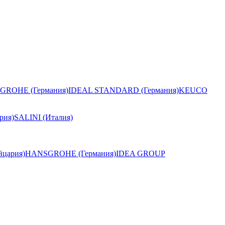
GROHE (Германия)
IDEAL STANDARD (Германия)
KEUCO
рия)
SALINI (Италия)
цария)
HANSGROHE (Германия)
IDEA GROUP