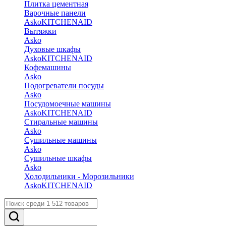
Плитка цементная
Варочные панели
Asko
KITCHENAID
Вытяжки
Asko
Духовые шкафы
Asko
KITCHENAID
Кофемашины
Asko
Подогреватели посуды
Asko
Посудомоечные машины
Asko
KITCHENAID
Стиральные машины
Asko
Сушильные машины
Asko
Сушильные шкафы
Asko
Холодильники - Морозильники
Asko
KITCHENAID