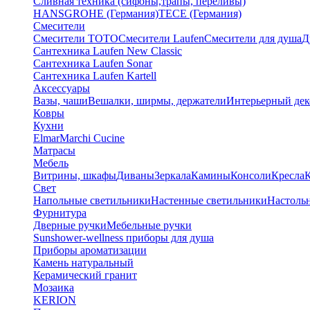
Сливная техника (сифоны,трапы, переливы)
HANSGROHE (Германия)
TECE (Германия)
Смесители
Смесители TOTO
Смесители Laufen
Смесители для душа
Д
Сантехника Laufen New Classic
Сантехника Laufen Sonar
Сантехника Laufen Kartell
Аксессуары
Вазы, чаши
Вешалки, ширмы, держатели
Интерьерный дек
Ковры
Кухни
Elmar
Marchi Cucine
Матрасы
Мебель
Витрины, шкафы
Диваны
Зеркала
Камины
Консоли
Кресла
Свет
Напольные светильники
Настенные светильники
Настоль
Фурнитура
Дверные ручки
Мебельные ручки
Sunshower-wellness приборы для душа
Приборы ароматизации
Камень натуральный
Керамический гранит
Мозаика
KERION