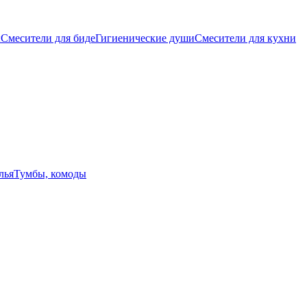
ы
Смесители для биде
Гигиенические души
Смесители для кухни
лья
Тумбы, комоды