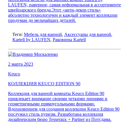
LAUFEN, наверное, самая неформальная в ассортименте
швейцарского бренда.Этот «анти-декор стиль»
абсолютно технологичен и каждый элемент коллекции
продуман до мельчайших деталей.
Теги:
Мебель для ванной
,
Аксессуары для ванной
,
Kartell by LAUFEN
,
Раковины Kartell
2 марта 2023
Keuco
КОЛЛЕКЦИЯ KEUCO EDITION 90
Коллекция для ванной комнаты Keuco Edition 90
привлекает внимание своими четкими линиями и
геометричными прямоугольными формами.
Вдохновением для создания коллекции Keuco Edition 90
послужил стиль пуризм. Разработана коллекция
дизайнерским бюро Tesseraux + Partner из Потсдама.