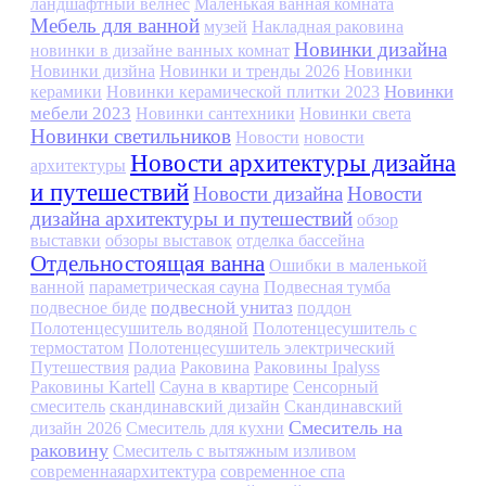
ландшафтный велнес
Маленькая ванная комната
Мебель для ванной
музей
Накладная раковина
Новинки дизайна
новинки в дизайне ванных комнат
Новинки дизйна
Новинки и тренды 2026
Новинки
Новинки
керамики
Новинки керамической плитки 2023
мебели 2023
Новинки сантехники
Новинки света
Новинки светильников
Новости
новости
Новости архитектуры дизайна
архитектуры
и путешествий
Новости дизайна
Новости
дизайна архитектуры и путешествий
обзор
выставки
обзоры выставок
отделка бассейна
Отдельностоящая ванна
Ошибки в маленькой
ванной
параметрическая сауна
Подвесная тумба
подвесной унитаз
подвесное биде
поддон
Полотенцесушитель водяной
Полотенцесушитель с
термостатом
Полотенцесушитель электрический
Путешествия
радиа
Раковина
Раковины Ipalyss
Раковины Kartell
Сауна в квартире
Сенсорный
смеситель
скандинавский дизайн
Скандинавский
Смеситель на
дизайн 2026
Смеситель для кухни
раковину
Смеситель с вытяжным изливом
современнаяархитектура
современное спа