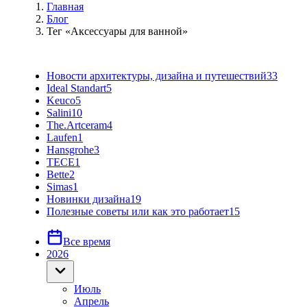
Главная
Блог
Тег «Аксессуары для ванной»
Новости архитектуры, дизайна и путешествий
33
Ideal Standart
5
Keuco
5
Salini
10
The.Artceram
4
Laufen
1
Hansgrohe
3
TECE
1
Bette
2
Simas
1
Новинки дизайна
19
Полезные советы или как это работает
15
Все время
2026
Июль
Апрель