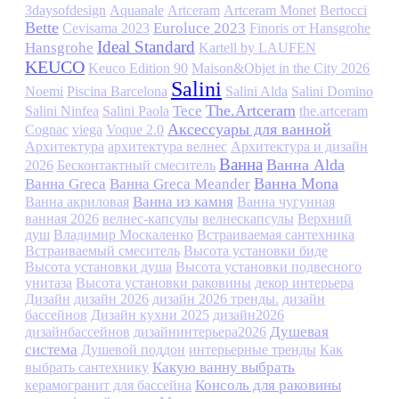
3daysofdesign
Aquanale
Artceram
Artceram Monet
Bertocci
Bette
Euroluce 2023
Cevisama 2023
Finoris от Hansgrohe
Ideal Standard
Hansgrohe
Kartell by LAUFEN
KEUCO
Keuco Edition 90
Maison&Objet in the City 2026
Salini
Noemi
Piscina Barcelona
Salini Alda
Salini Domino
The.Artceram
Tece
Salini Ninfea
Salini Paola
the.artceram
Аксессуары для ванной
Cognac
viega
Voque 2.0
Архитектура
архитектура велнес
Архитектура и дизайн
Ванна
Ванна Alda
2026
Бесконтактный смеситель
Ванна Mona
Ванна Greca
Ванна Greca Meander
Ванна из камня
Ванна акриловая
Ванна чугунная
ванная 2026
велнес-капсулы
велнескапсулы
Верхний
душ
Владимир Москаленко
Встраиваемая сантехника
Встраиваемый смеситель
Высота установки биде
Высота установки душа
Высота установки подвесного
унитаза
Высота установки раковины
декор интерьера
Дизайн
дизайн 2026
дизайн 2026 тренды.
дизайн
бассейнов
Дизайн кухни 2025
дизайн2026
Душевая
дизайнбассейнов
дизайнинтерьера2026
система
Душевой поддон
интерьерные тренды
Как
Какую ванну выбрать
выбрать сантехнику
Консоль для раковины
керамогранит для бассейна