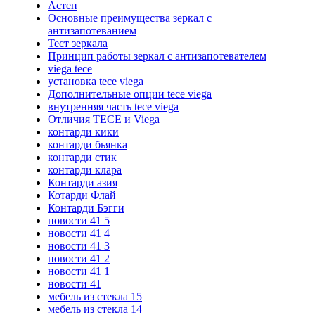
Астеп
Основные преимущества зеркал с
антизапотеванием
Тест зеркала
Принцип работы зеркал с антизапотевателем
viega tece
установка tece viega
Дополнительные опции tece viega
внутренняя часть tece viega
Отличия TECE и Viega
контарди кики
контарди бьянка
контарди стик
контарди клара
Контарди азия
Котарди Флай
Контарди Бэгги
новости 41 5
новости 41 4
новости 41 3
новости 41 2
новости 41 1
новости 41
мебель из стекла 15
мебель из стекла 14