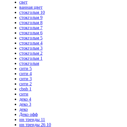
свет
ванная цвет
стокгольм 10
стокгольм 9
стокгольм 8
стокгольм 7
стокгольм 6
стокгольм 5
стокгольм 4
стокгольм 3
стокгольм 2
стокгольм 1
стокгольм
сити 5
сити 4
сити 3
сити 2
cbnb 1
сити
деко 4
деко 3
деко
Деко офф
ин тренды 11
ин тренды 26 10