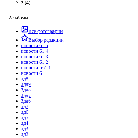
2 (4)
Альбомы
Все фотографии
Выбор редакции
новости 61 5
новости 61 4
новости 61 3
новости 61 2
новости н61 1
новости 61
лд8
3дд9
3дд8
3дд7
3дд6
лд7
лд6
лд5
лд4
лд3
лд2