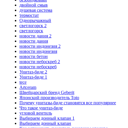
двойной смыв
душевая система
термостат
Однорычажный
светлогорск 2
светлогорск
новости дания 2
новости дания
новости индонезия 2
новости индонезия
новости бетон
новости небоскреб 2
новости небоскреб
Унитаз-биде 2
Унитаз-биде 1
tece
Artceram
Швейцарский бренд Geberit
Японский производитель Toto
Почему унитазы-биде становятся все популярнее
Что такое унитаз-биде
угловой вентиль
Выбираем донный клапан 1
Выбираем донный клапан