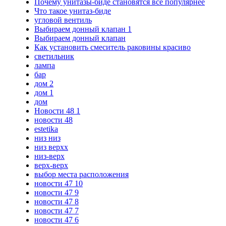
Почему унитазы-биде становятся все популярнее
Что такое унитаз-биде
угловой вентиль
Выбираем донный клапан 1
Выбираем донный клапан
Как установить смеситель раковины красиво
светильник
лампа
бар
дом 2
дом 1
дом
Новости 48 1
новости 48
estetika
низ низ
низ верхх
низ-верх
верх-верх
выбор места расположения
новости 47 10
новости 47 9
новости 47 8
новости 47 7
новости 47 6