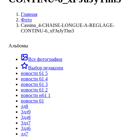
Главная
Фото
Cassina_4-CHAISE-LONGUE-A-REGLAGE-
CONTINU-6_xFJuJyThn3
Альбомы
Все фотографии
Выбор редакции
новости 61 5
новости 61 4
новости 61 3
новости 61 2
новости н61 1
новости 61
лд8
3дд9
3дд8
3дд7
3дд6
лд7