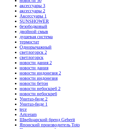
новости 50
аксессуары 3
аксессуары 2
Аксессуары 1
SUNSHOWER
безободковый
двойной смыв
душевая система
термостат
Однорычажный
светлогорск 2
светлогорск
новости дания 2
новости дания
новости индонезия 2
новости индонезия
новости бетон
новости небоскреб 2
новости небоскреб
Унитаз-биде 2
Унитаз-биде 1
tece
Artceram
Швейцарский бренд Geberit
Японский производитель Toto