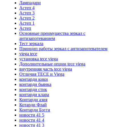
Лампадари
Астеп 4
Астеп 3
Астеп 2
Астеп 1
Астеп
Основные преимущества зеркал с
антизапотеванием
Тест зеркала
Принцип работы зеркал с антизапотевателем
viega tece
установка tece viega
Дополнительные опции tece viega
внутренняя часть tece viega
Отличия TECE и Viega
контарди кики
контарди бьянка
контарди стик
контарди клара
Контарди азия
Котарди Флай
Контарди Бэгги
новости 41 5
новости 41 4
новости 41 3