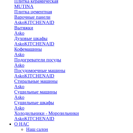
Плитка керамическая
MUTINA
Плитка цементная
Варочные панели
Asko
KITCHENAID
Вытяжки
Asko
Духовые шкафы
Asko
KITCHENAID
Кофемашины
Asko
Подогреватели посуды
Asko
Посудомоечные машины
Asko
KITCHENAID
Стиральные машины
Asko
Сушильные машины
Asko
Сушильные шкафы
Asko
Холодильники - Морозильники
Asko
KITCHENAID
О НАС
Наш салон