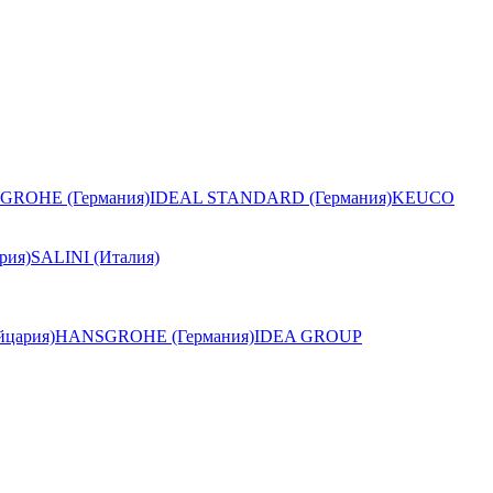
GROHE (Германия)
IDEAL STANDARD (Германия)
KEUCO
рия)
SALINI (Италия)
цария)
HANSGROHE (Германия)
IDEA GROUP