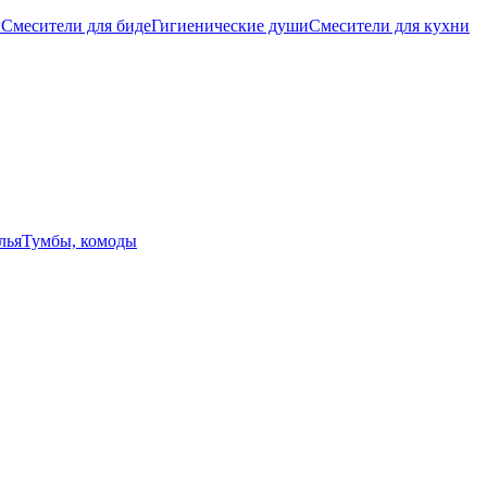
ы
Смесители для биде
Гигиенические души
Смесители для кухни
лья
Тумбы, комоды