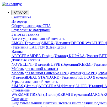
КАТАЛОГ
Сантехника
Интерьер
Оборудование для СПА
Отделочные материалы
Бытовая техника
Аксессуары для ванной комнаты
EMCO (Германия)
SIMEX (Испания)
DECOR WALTHER (Г
(Германия)
LAUFEN (Швейцария)
Ванны
ARTCERAM
DEA Design (Италия)
KUPÁLA (Россия)
BETT
Душевые кабины
NOVELLINI (Италия)
HUPPE (Германия)
KERMI (Германи
Мебель для ванной комнаты
Мебель для ванной Laufen
SALINI (Италия)
ALAPE (Герма
(Италия)
IDEAL STANDARD (Германия)
KEUCO (Германи
Зеркала для ванной комнаты
SIMAS (Италия)
ARTCERAM (Италия)
ALICE (Италия)
LA
Отопление
WARMMET
IRSAP (Италия)
KERMI (Германия)
MARGAROL
Санфаянс
Биде
Умывальники
Унитазы
Системы инсталляции подвес