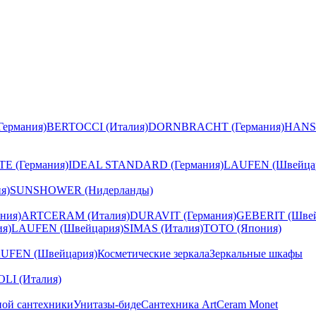
ермания)
BERTOCCI (Италия)
DORNBRACHT (Германия)
HANS
E (Германия)
IDEAL STANDARD (Германия)
LAUFEN (Швейца
я)
SUNSHOWER (Нидерланды)
ния)
ARTCERAM (Италия)
DURAVIT (Германия)
GEBERIT (Швей
я)
LAUFEN (Швейцария)
SIMAS (Италия)
TOTO (Япония)
UFEN (Швейцария)
Косметические зеркала
Зеркальные шкафы
I (Италия)
ной сантехники
Унитазы-биде
Сантехника ArtCeram Monet