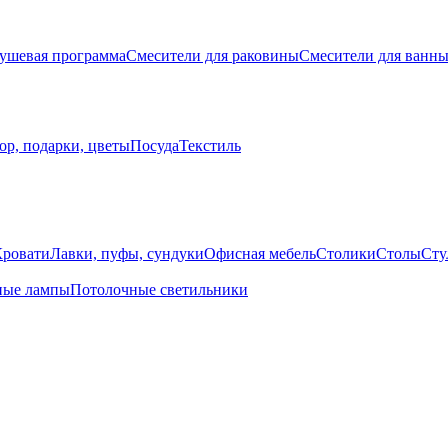
ушевая программа
Смесители для раковины
Смесители для ванн
ор, подарки, цветы
Посуда
Текстиль
Кровати
Лавки, пуфы, сундуки
Офисная мебель
Столики
Столы
Сту
ные лампы
Потолочные светильники