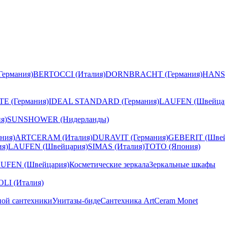
ермания)
BERTOCCI (Италия)
DORNBRACHT (Германия)
HANS
E (Германия)
IDEAL STANDARD (Германия)
LAUFEN (Швейца
я)
SUNSHOWER (Нидерланды)
ния)
ARTCERAM (Италия)
DURAVIT (Германия)
GEBERIT (Швей
я)
LAUFEN (Швейцария)
SIMAS (Италия)
TOTO (Япония)
UFEN (Швейцария)
Косметические зеркала
Зеркальные шкафы
I (Италия)
ной сантехники
Унитазы-биде
Сантехника ArtCeram Monet