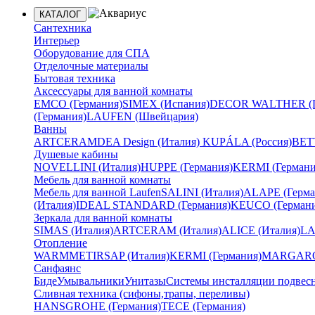
КАТАЛОГ
Сантехника
Интерьер
Оборудование для СПА
Отделочные материалы
Бытовая техника
Аксессуары для ванной комнаты
EMCO (Германия)
SIMEX (Испания)
DECOR WALTHER (Г
(Германия)
LAUFEN (Швейцария)
Ванны
ARTCERAM
DEA Design (Италия)
KUPÁLA (Россия)
BETT
Душевые кабины
NOVELLINI (Италия)
HUPPE (Германия)
KERMI (Германи
Мебель для ванной комнаты
Мебель для ванной Laufen
SALINI (Италия)
ALAPE (Герма
(Италия)
IDEAL STANDARD (Германия)
KEUCO (Германи
Зеркала для ванной комнаты
SIMAS (Италия)
ARTCERAM (Италия)
ALICE (Италия)
LA
Отопление
WARMMET
IRSAP (Италия)
KERMI (Германия)
MARGAROL
Санфаянс
Биде
Умывальники
Унитазы
Системы инсталляции подвес
Сливная техника (сифоны,трапы, переливы)
HANSGROHE (Германия)
TECE (Германия)