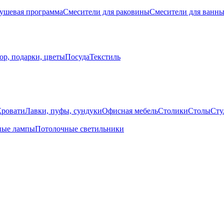
ушевая программа
Смесители для раковины
Смесители для ванн
ор, подарки, цветы
Посуда
Текстиль
Кровати
Лавки, пуфы, сундуки
Офисная мебель
Столики
Столы
Сту
ные лампы
Потолочные светильники