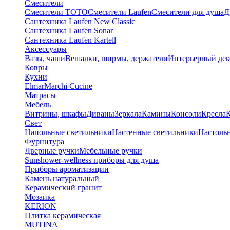
Смесители
Смесители TOTO
Смесители Laufen
Смесители для душа
Д
Сантехника Laufen New Classic
Сантехника Laufen Sonar
Сантехника Laufen Kartell
Аксессуары
Вазы, чаши
Вешалки, ширмы, держатели
Интерьерный дек
Ковры
Кухни
Elmar
Marchi Cucine
Матрасы
Мебель
Витрины, шкафы
Диваны
Зеркала
Камины
Консоли
Кресла
Свет
Напольные светильники
Настенные светильники
Настоль
Фурнитура
Дверные ручки
Мебельные ручки
Sunshower-wellness приборы для душа
Приборы ароматизации
Камень натуральный
Керамический гранит
Мозаика
KERION
Плитка керамическая
MUTINA