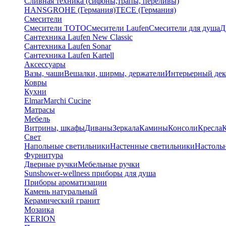
Сливная техника (сифоны,трапы, переливы)
HANSGROHE (Германия)
TECE (Германия)
Смесители
Смесители TOTO
Смесители Laufen
Смесители для душа
Д
Сантехника Laufen New Classic
Сантехника Laufen Sonar
Сантехника Laufen Kartell
Аксессуары
Вазы, чаши
Вешалки, ширмы, держатели
Интерьерный дек
Ковры
Кухни
Elmar
Marchi Cucine
Матрасы
Мебель
Витрины, шкафы
Диваны
Зеркала
Камины
Консоли
Кресла
Свет
Напольные светильники
Настенные светильники
Настоль
Фурнитура
Дверные ручки
Мебельные ручки
Sunshower-wellness приборы для душа
Приборы ароматизации
Камень натуральный
Керамический гранит
Мозаика
KERION