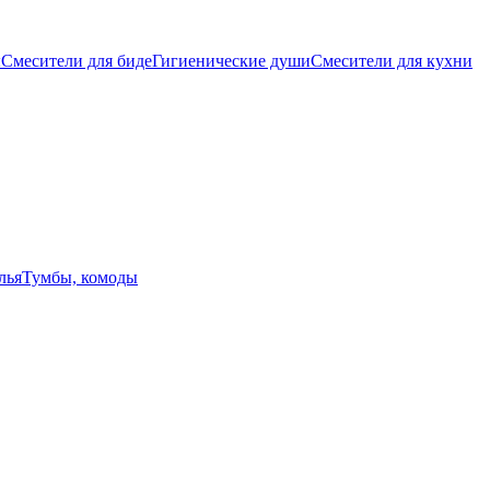
ы
Смесители для биде
Гигиенические души
Смесители для кухни
лья
Тумбы, комоды