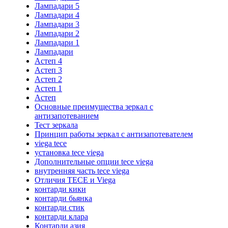
Лампадари 5
Лампадари 4
Лампадари 3
Лампадари 2
Лампадари 1
Лампадари
Астеп 4
Астеп 3
Астеп 2
Астеп 1
Астеп
Основные преимущества зеркал с
антизапотеванием
Тест зеркала
Принцип работы зеркал с антизапотевателем
viega tece
установка tece viega
Дополнительные опции tece viega
внутренняя часть tece viega
Отличия TECE и Viega
контарди кики
контарди бьянка
контарди стик
контарди клара
Контарди азия