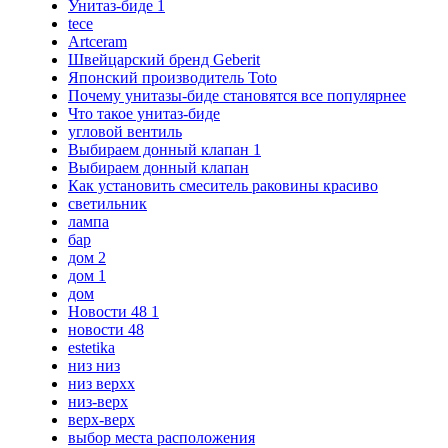
Унитаз-биде 1
tece
Artceram
Швейцарский бренд Geberit
Японский производитель Toto
Почему унитазы-биде становятся все популярнее
Что такое унитаз-биде
угловой вентиль
Выбираем донный клапан 1
Выбираем донный клапан
Как установить смеситель раковины красиво
светильник
лампа
бар
дом 2
дом 1
дом
Новости 48 1
новости 48
estetika
низ низ
низ верхх
низ-верх
верх-верх
выбор места расположения