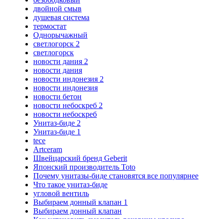
двойной смыв
душевая система
термостат
Однорычажный
светлогорск 2
светлогорск
новости дания 2
новости дания
новости индонезия 2
новости индонезия
новости бетон
новости небоскреб 2
новости небоскреб
Унитаз-биде 2
Унитаз-биде 1
tece
Artceram
Швейцарский бренд Geberit
Японский производитель Toto
Почему унитазы-биде становятся все популярнее
Что такое унитаз-биде
угловой вентиль
Выбираем донный клапан 1
Выбираем донный клапан