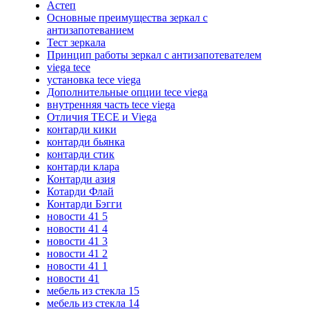
Астеп
Основные преимущества зеркал с
антизапотеванием
Тест зеркала
Принцип работы зеркал с антизапотевателем
viega tece
установка tece viega
Дополнительные опции tece viega
внутренняя часть tece viega
Отличия TECE и Viega
контарди кики
контарди бьянка
контарди стик
контарди клара
Контарди азия
Котарди Флай
Контарди Бэгги
новости 41 5
новости 41 4
новости 41 3
новости 41 2
новости 41 1
новости 41
мебель из стекла 15
мебель из стекла 14