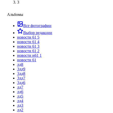
3
Альбомы
Все фотографии
Выбор редакции
новости 61 5
новости 61 4
новости 61 3
новости 61 2
новости н61 1
новости 61
лд8
3дд9
3дд8
3дд7
3дд6
лд7
лд6
лд5
лд4
лд3
лд2