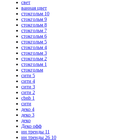
свет
ванная цвет
стокгольм 10
стокгольм 9
стокгольм 8
стокгольм 7
стокгольм 6
стокгольм 5
стокгольм 4
стокгольм 3
стокгольм 2
стокгольм 1
стокгольм
сити 5
сити 4
сити 3
сити 2
cbnb 1
сити
деко 4
деко 3
деко
Деко офф
ин тренды 11
ин тренды 26 10