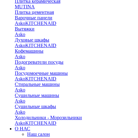
Плитка керамическая
MUTINA
Плитка цементная
Варочные панели
Asko
KITCHENAID
Вытяжки
Asko
Духовые шкафы
Asko
KITCHENAID
Кофемашины
Asko
Подогреватели посуды
Asko
Посудомоечные машины
Asko
KITCHENAID
Стиральные машины
Asko
Сушильные машины
Asko
Сушильные шкафы
Asko
Холодильники - Морозильники
Asko
KITCHENAID
О НАС
Наш салон