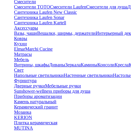
Смесители
Смесители TOTO
Смесители Laufen
Смесители для душа
Д
Сантехника Laufen New Classic
Сантехника Laufen Sonar
Сантехника Laufen Kartell
Аксессуары
Вазы, чаши
Вешалки, ширмы, держатели
Интерьерный дек
Ковры
Кухни
Elmar
Marchi Cucine
Матрасы
Мебель
Витрины, шкафы
Диваны
Зеркала
Камины
Консоли
Кресла
Свет
Напольные светильники
Настенные светильники
Настоль
Фурнитура
Дверные ручки
Мебельные ручки
Sunshower-wellness приборы для душа
Приборы ароматизации
Камень натуральный
Керамический гранит
Мозаика
KERION
Плитка керамическая
MUTINA