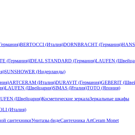
ермания)
BERTOCCI (Италия)
DORNBRACHT (Германия)
HANS
E (Германия)
IDEAL STANDARD (Германия)
LAUFEN (Швейца
я)
SUNSHOWER (Нидерланды)
ния)
ARTCERAM (Италия)
DURAVIT (Германия)
GEBERIT (Швей
я)
LAUFEN (Швейцария)
SIMAS (Италия)
TOTO (Япония)
UFEN (Швейцария)
Косметические зеркала
Зеркальные шкафы
I (Италия)
ной сантехники
Унитазы-биде
Сантехника ArtCeram Monet