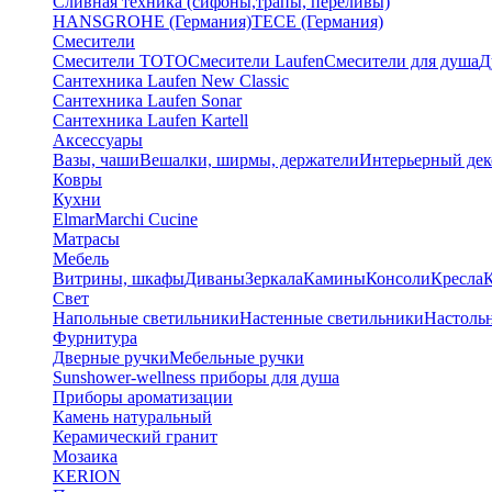
Сливная техника (сифоны,трапы, переливы)
HANSGROHE (Германия)
TECE (Германия)
Смесители
Смесители TOTO
Смесители Laufen
Смесители для душа
Д
Сантехника Laufen New Classic
Сантехника Laufen Sonar
Сантехника Laufen Kartell
Аксессуары
Вазы, чаши
Вешалки, ширмы, держатели
Интерьерный дек
Ковры
Кухни
Elmar
Marchi Cucine
Матрасы
Мебель
Витрины, шкафы
Диваны
Зеркала
Камины
Консоли
Кресла
Свет
Напольные светильники
Настенные светильники
Настоль
Фурнитура
Дверные ручки
Мебельные ручки
Sunshower-wellness приборы для душа
Приборы ароматизации
Камень натуральный
Керамический гранит
Мозаика
KERION