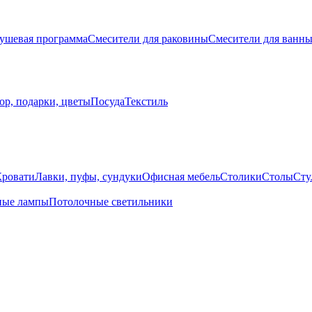
ушевая программа
Смесители для раковины
Смесители для ванн
ор, подарки, цветы
Посуда
Текстиль
Кровати
Лавки, пуфы, сундуки
Офисная мебель
Столики
Столы
Сту
ные лампы
Потолочные светильники