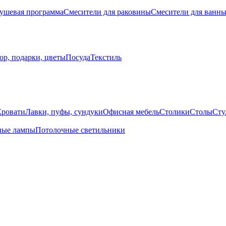
ушевая программа
Смесители для раковины
Смесители для ванн
ор, подарки, цветы
Посуда
Текстиль
Кровати
Лавки, пуфы, сундуки
Офисная мебель
Столики
Столы
Сту
ные лампы
Потолочные светильники