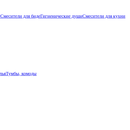
ы
Смесители для биде
Гигиенические души
Смесители для кухни
лья
Тумбы, комоды