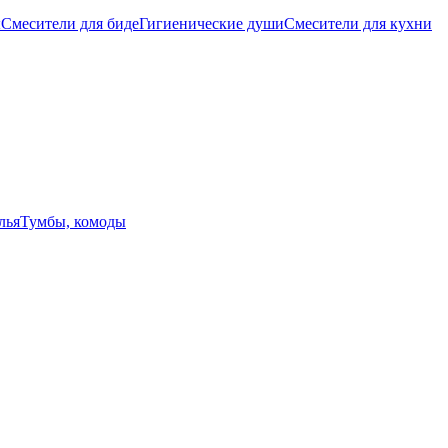
ы
Смесители для биде
Гигиенические души
Смесители для кухни
лья
Тумбы, комоды