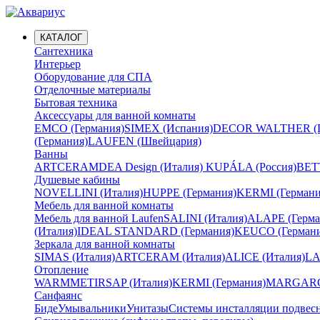
КАТАЛОГ
Сантехника
Интерьер
Оборудование для СПА
Отделочные материалы
Бытовая техника
Аксессуары для ванной комнаты
EMCO (Германия)
SIMEX (Испания)
DECOR WALTHER (Г
(Германия)
LAUFEN (Швейцария)
Ванны
ARTCERAM
DEA Design (Италия)
KUPÁLA (Россия)
BETT
Душевые кабины
NOVELLINI (Италия)
HUPPE (Германия)
KERMI (Германи
Мебель для ванной комнаты
Мебель для ванной Laufen
SALINI (Италия)
ALAPE (Герма
(Италия)
IDEAL STANDARD (Германия)
KEUCO (Германи
Зеркала для ванной комнаты
SIMAS (Италия)
ARTCERAM (Италия)
ALICE (Италия)
LA
Отопление
WARMMET
IRSAP (Италия)
KERMI (Германия)
MARGAROL
Санфаянс
Биде
Умывальники
Унитазы
Системы инсталляции подвес