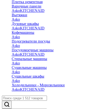
Плитка цементная
Варочные панели
Asko
KITCHENAID
Вытяжки
Asko
Духовые шкафы
Asko
KITCHENAID
Кофемашины
Asko
Подогреватели посуды
Asko
Посудомоечные машины
Asko
KITCHENAID
Стиральные машины
Asko
Сушильные машины
Asko
Сушильные шкафы
Asko
Холодильники - Морозильники
Asko
KITCHENAID