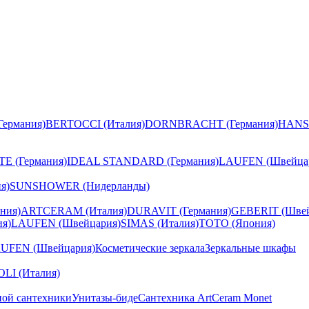
ермания)
BERTOCCI (Италия)
DORNBRACHT (Германия)
HANS
E (Германия)
IDEAL STANDARD (Германия)
LAUFEN (Швейца
я)
SUNSHOWER (Нидерланды)
ния)
ARTCERAM (Италия)
DURAVIT (Германия)
GEBERIT (Швей
я)
LAUFEN (Швейцария)
SIMAS (Италия)
TOTO (Япония)
UFEN (Швейцария)
Косметические зеркала
Зеркальные шкафы
I (Италия)
ной сантехники
Унитазы-биде
Сантехника ArtCeram Monet