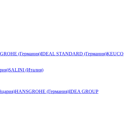
GROHE (Германия)
IDEAL STANDARD (Германия)
KEUCO
рия)
SALINI (Италия)
цария)
HANSGROHE (Германия)
IDEA GROUP