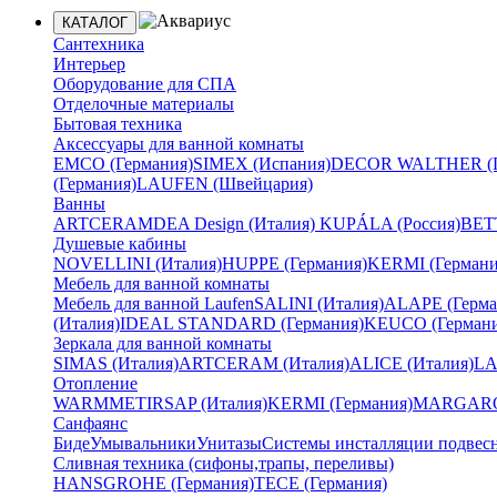
КАТАЛОГ
Сантехника
Интерьер
Оборудование для СПА
Отделочные материалы
Бытовая техника
Аксессуары для ванной комнаты
EMCO (Германия)
SIMEX (Испания)
DECOR WALTHER (Г
(Германия)
LAUFEN (Швейцария)
Ванны
ARTCERAM
DEA Design (Италия)
KUPÁLA (Россия)
BETT
Душевые кабины
NOVELLINI (Италия)
HUPPE (Германия)
KERMI (Германи
Мебель для ванной комнаты
Мебель для ванной Laufen
SALINI (Италия)
ALAPE (Герма
(Италия)
IDEAL STANDARD (Германия)
KEUCO (Германи
Зеркала для ванной комнаты
SIMAS (Италия)
ARTCERAM (Италия)
ALICE (Италия)
LA
Отопление
WARMMET
IRSAP (Италия)
KERMI (Германия)
MARGAROL
Санфаянс
Биде
Умывальники
Унитазы
Системы инсталляции подвес
Сливная техника (сифоны,трапы, переливы)
HANSGROHE (Германия)
TECE (Германия)