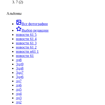
7 (2)
Альбомы
Все фотографии
Выбор редакции
новости 61 5
новости 61 4
новости 61 3
новости 61 2
новости н61 1
новости 61
лд8
3дд9
3дд8
3дд7
3дд6
лд7
лд6
лд5
лд4
лд3
лд2