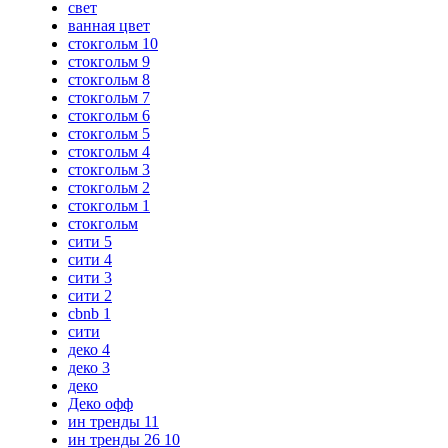
свет
ванная цвет
стокгольм 10
стокгольм 9
стокгольм 8
стокгольм 7
стокгольм 6
стокгольм 5
стокгольм 4
стокгольм 3
стокгольм 2
стокгольм 1
стокгольм
сити 5
сити 4
сити 3
сити 2
cbnb 1
сити
деко 4
деко 3
деко
Деко офф
ин тренды 11
ин тренды 26 10