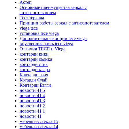
Астеп
Основные преимущества зеркал с
антизапотеванием
Тест зеркала
Принцип работы зеркал с антизапотевателем
viega tece
установка tece viega
Дополнительные опции tece viega
внутренняя часть tece viega
Отличия TECE и Viega
контарди кики
контарди бьянка
контарди стик
контарди клара
Контарди азия
Котарди Флай
Контарди Бэгги
новости 41 5
новости 41 4
новости 41 3
новости 41 2
новости 41 1
новости 41
мебель из стекла 15
мебель из стекла 14