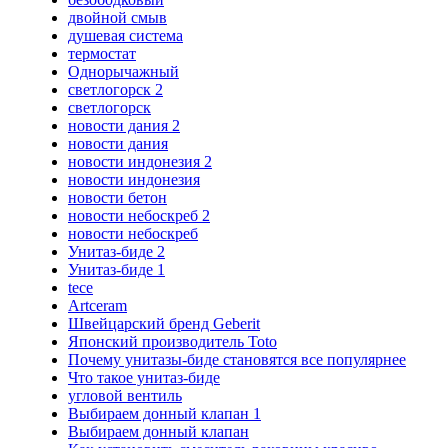
двойной смыв
душевая система
термостат
Однорычажный
светлогорск 2
светлогорск
новости дания 2
новости дания
новости индонезия 2
новости индонезия
новости бетон
новости небоскреб 2
новости небоскреб
Унитаз-биде 2
Унитаз-биде 1
tece
Artceram
Швейцарский бренд Geberit
Японский производитель Toto
Почему унитазы-биде становятся все популярнее
Что такое унитаз-биде
угловой вентиль
Выбираем донный клапан 1
Выбираем донный клапан