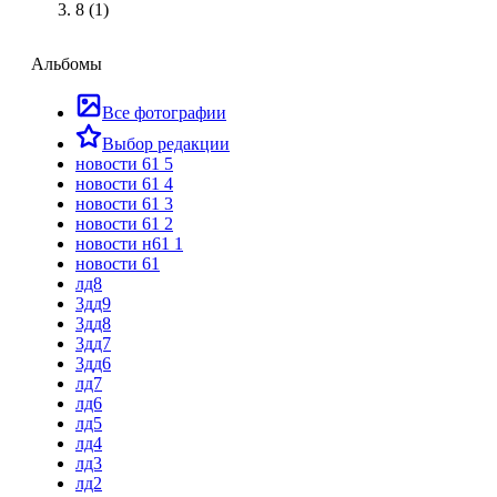
8 (1)
Альбомы
Все фотографии
Выбор редакции
новости 61 5
новости 61 4
новости 61 3
новости 61 2
новости н61 1
новости 61
лд8
3дд9
3дд8
3дд7
3дд6
лд7
лд6
лд5
лд4
лд3
лд2