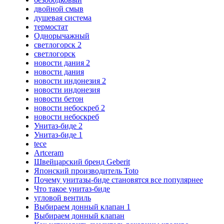
двойной смыв
душевая система
термостат
Однорычажный
светлогорск 2
светлогорск
новости дания 2
новости дания
новости индонезия 2
новости индонезия
новости бетон
новости небоскреб 2
новости небоскреб
Унитаз-биде 2
Унитаз-биде 1
tece
Artceram
Швейцарский бренд Geberit
Японский производитель Toto
Почему унитазы-биде становятся все популярнее
Что такое унитаз-биде
угловой вентиль
Выбираем донный клапан 1
Выбираем донный клапан