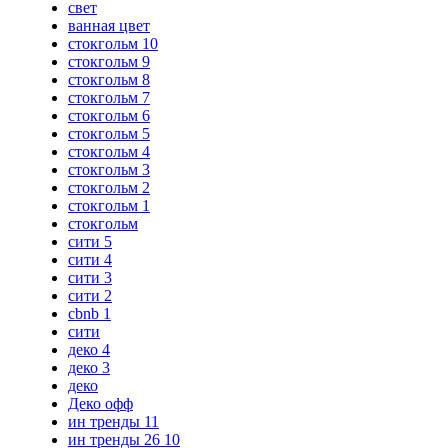
свет
ванная цвет
стокгольм 10
стокгольм 9
стокгольм 8
стокгольм 7
стокгольм 6
стокгольм 5
стокгольм 4
стокгольм 3
стокгольм 2
стокгольм 1
стокгольм
сити 5
сити 4
сити 3
сити 2
cbnb 1
сити
деко 4
деко 3
деко
Деко офф
ин тренды 11
ин тренды 26 10