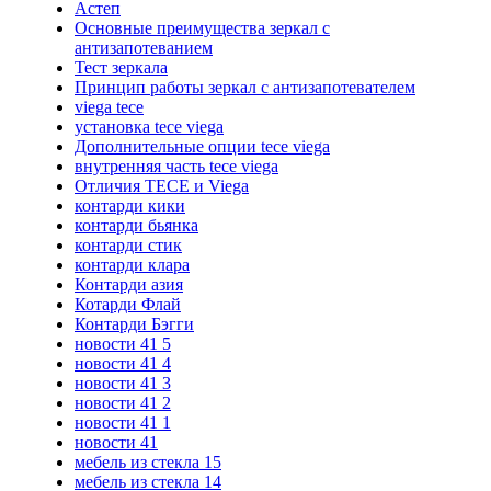
Астеп
Основные преимущества зеркал с
антизапотеванием
Тест зеркала
Принцип работы зеркал с антизапотевателем
viega tece
установка tece viega
Дополнительные опции tece viega
внутренняя часть tece viega
Отличия TECE и Viega
контарди кики
контарди бьянка
контарди стик
контарди клара
Контарди азия
Котарди Флай
Контарди Бэгги
новости 41 5
новости 41 4
новости 41 3
новости 41 2
новости 41 1
новости 41
мебель из стекла 15
мебель из стекла 14