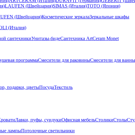
ния)
ARTCERAM (Италия)
DURAVIT (Германия)
GEBERIT (Швей
я)
LAUFEN (Швейцария)
SIMAS (Италия)
TOTO (Япония)
UFEN (Швейцария)
Косметические зеркала
Зеркальные шкафы
I (Италия)
ной сантехники
Унитазы-биде
Сантехника ArtCeram Monet
ушевая программа
Смесители для раковины
Смесители для ванн
ор, подарки, цветы
Посуда
Текстиль
Кровати
Лавки, пуфы, сундуки
Офисная мебель
Столики
Столы
Сту
ные лампы
Потолочные светильники