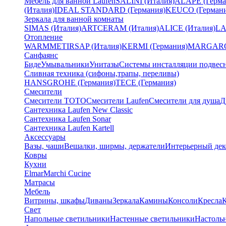
Мебель для ванной Laufen
SALINI (Италия)
ALAPE (Герма
(Италия)
IDEAL STANDARD (Германия)
KEUCO (Германи
Зеркала для ванной комнаты
SIMAS (Италия)
ARTCERAM (Италия)
ALICE (Италия)
LA
Отопление
WARMMET
IRSAP (Италия)
KERMI (Германия)
MARGAROL
Санфаянс
Биде
Умывальники
Унитазы
Системы инсталляции подвес
Сливная техника (сифоны,трапы, переливы)
HANSGROHE (Германия)
TECE (Германия)
Смесители
Смесители TOTO
Смесители Laufen
Смесители для душа
Д
Сантехника Laufen New Classic
Сантехника Laufen Sonar
Сантехника Laufen Kartell
Аксессуары
Вазы, чаши
Вешалки, ширмы, держатели
Интерьерный дек
Ковры
Кухни
Elmar
Marchi Cucine
Матрасы
Мебель
Витрины, шкафы
Диваны
Зеркала
Камины
Консоли
Кресла
Свет
Напольные светильники
Настенные светильники
Настоль