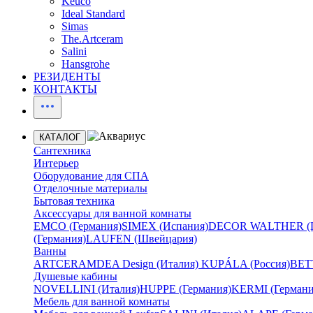
Keuco
Ideal Standard
Simas
The.Artceram
Salini
Hansgrohe
РЕЗИДЕНТЫ
КОНТАКТЫ
КАТАЛОГ
Сантехника
Интерьер
Оборудование для СПА
Отделочные материалы
Бытовая техника
Аксессуары для ванной комнаты
EMCO (Германия)
SIMEX (Испания)
DECOR WALTHER (Г
(Германия)
LAUFEN (Швейцария)
Ванны
ARTCERAM
DEA Design (Италия)
KUPÁLA (Россия)
BETT
Душевые кабины
NOVELLINI (Италия)
HUPPE (Германия)
KERMI (Германи
Мебель для ванной комнаты