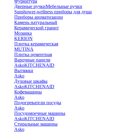
Фурнитура
Дверные ручки
Мебельные ручки
Sunshower-wellness приборы для душа
Приборы ароматизации
Камень натуральный
Керамический гранит
Мозаика
KERION
Плитка керамическая
MUTINA
Плитка цементная
Варочные панели
Asko
KITCHENAID
Вытяжки
Asko
Духовые шкафы
Asko
KITCHENAID
Кофемашины
Asko
Подогреватели посуды
Asko
Посудомоечные машины
Asko
KITCHENAID
Стиральные машины
Asko