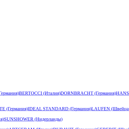
ермания)
BERTOCCI (Италия)
DORNBRACHT (Германия)
HANS
E (Германия)
IDEAL STANDARD (Германия)
LAUFEN (Швейца
я)
SUNSHOWER (Нидерланды)