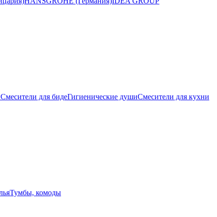
цария)
HANSGROHE (Германия)
IDEA GROUP
ы
Смесители для биде
Гигиенические души
Смесители для кухни
лья
Тумбы, комоды