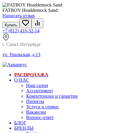
FATBOY Headdemock Sand
Написать отзыв
Купить
+7 (812) 416-32-14
г. Санкт-Петербург
ул. Уральская, д.13
РАСПРОДАЖА
О НАС
Наш салон
Ассортимент
Компетенции и гарантии
Проекты
Услуги и сервис
Вакансии
Вопрос-ответ
БЛОГ
БРЕНДЫ