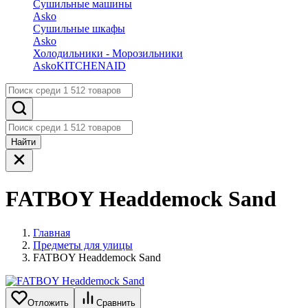
Сушильные машины
Asko
Сушильные шкафы
Asko
Холодильники - Морозильники
Asko
KITCHENAID
Найти
FATBOY Headdemock Sand
Главная
Предметы для улицы
FATBOY Headdemock Sand
Отложить
Сравнить