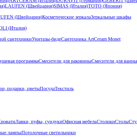
ния)
ARTCERAM (Италия)
DURAVIT (Германия)
GEBERIT (Швей
я)
LAUFEN (Швейцария)
SIMAS (Италия)
TOTO (Япония)
UFEN (Швейцария)
Косметические зеркала
Зеркальные шкафы
I (Италия)
ной сантехники
Унитазы-биде
Сантехника ArtCeram Monet
ушевая программа
Смесители для раковины
Смесители для ванн
ор, подарки, цветы
Посуда
Текстиль
Кровати
Лавки, пуфы, сундуки
Офисная мебель
Столики
Столы
Сту
ные лампы
Потолочные светильники