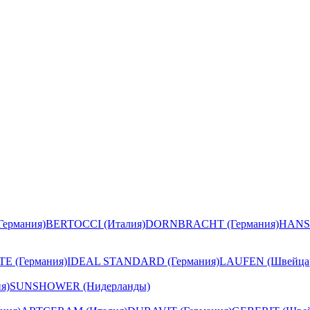
ермания)
BERTOCCI (Италия)
DORNBRACHT (Германия)
HANS
E (Германия)
IDEAL STANDARD (Германия)
LAUFEN (Швейца
я)
SUNSHOWER (Нидерланды)