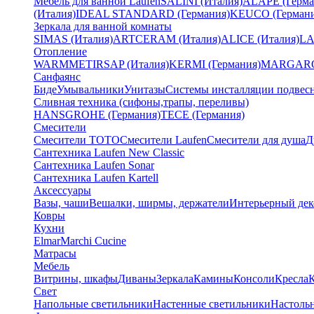
Мебель для ванной Laufen
SALINI (Италия)
ALAPE (Герма
(Италия)
IDEAL STANDARD (Германия)
KEUCO (Германи
Зеркала для ванной комнаты
SIMAS (Италия)
ARTCERAM (Италия)
ALICE (Италия)
LA
Отопление
WARMMET
IRSAP (Италия)
KERMI (Германия)
MARGAROL
Санфаянс
Биде
Умывальники
Унитазы
Системы инсталляции подвес
Сливная техника (сифоны,трапы, переливы)
HANSGROHE (Германия)
TECE (Германия)
Смесители
Смесители TOTO
Смесители Laufen
Смесители для душа
Д
Сантехника Laufen New Classic
Сантехника Laufen Sonar
Сантехника Laufen Kartell
Аксессуары
Вазы, чаши
Вешалки, ширмы, держатели
Интерьерный дек
Ковры
Кухни
Elmar
Marchi Cucine
Матрасы
Мебель
Витрины, шкафы
Диваны
Зеркала
Камины
Консоли
Кресла
Свет
Напольные светильники
Настенные светильники
Настоль