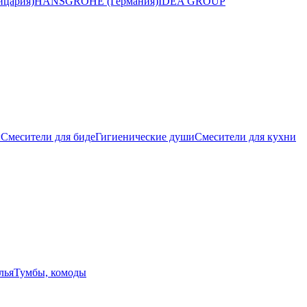
цария)
HANSGROHE (Германия)
IDEA GROUP
ы
Смесители для биде
Гигиенические души
Смесители для кухни
лья
Тумбы, комоды