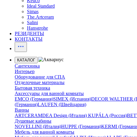
Keuco
Ideal Standard
Simas
The.Artceram
Salini
Hansgrohe
РЕЗИДЕНТЫ
КОНТАКТЫ
КАТАЛОГ
Сантехника
Интерьер
Оборудование для СПА
Отделочные материалы
Бытовая техника
Аксессуары для ванной комнаты
EMCO (Германия)
SIMEX (Испания)
DECOR WALTHER (Г
(Германия)
LAUFEN (Швейцария)
Ванны
ARTCERAM
DEA Design (Италия)
KUPÁLA (Россия)
BETT
Душевые кабины
NOVELLINI (Италия)
HUPPE (Германия)
KERMI (Германи
Мебель для ванной комнаты