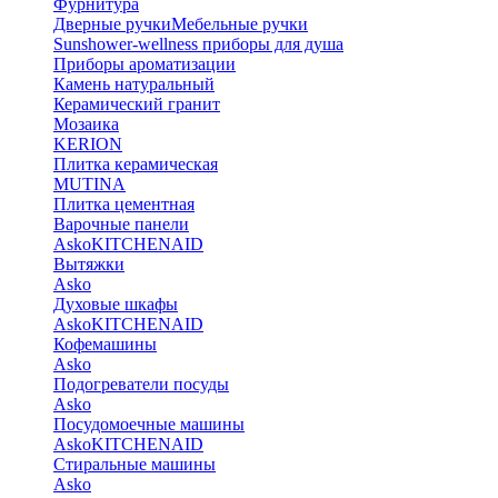
Фурнитура
Дверные ручки
Мебельные ручки
Sunshower-wellness приборы для душа
Приборы ароматизации
Камень натуральный
Керамический гранит
Мозаика
KERION
Плитка керамическая
MUTINA
Плитка цементная
Варочные панели
Asko
KITCHENAID
Вытяжки
Asko
Духовые шкафы
Asko
KITCHENAID
Кофемашины
Asko
Подогреватели посуды
Asko
Посудомоечные машины
Asko
KITCHENAID
Стиральные машины
Asko