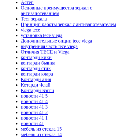
Астеп
Основные преимущества зеркал с
антизапотеванием
Тест зеркала
Принцип работы зеркал с антизапотевателем
viega tece
установка tece viega
Дополнительные опции tece viega
внутренняя часть tece viega
Отличия TECE и Viega
контарди кики
контарди бьянка
контарди стик
контарди клара
Контарди азия
Котарди Флай
Контарди Бэгги
новости 41 5
новости 41 4
новости 41 3
новости 41 2
новости 41 1
новости 41
мебель из стекла 15
мебель из стекла 14