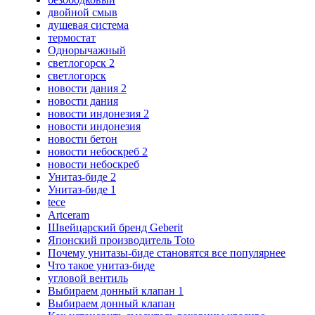
двойной смыв
душевая система
термостат
Однорычажный
светлогорск 2
светлогорск
новости дания 2
новости дания
новости индонезия 2
новости индонезия
новости бетон
новости небоскреб 2
новости небоскреб
Унитаз-биде 2
Унитаз-биде 1
tece
Artceram
Швейцарский бренд Geberit
Японский производитель Toto
Почему унитазы-биде становятся все популярнее
Что такое унитаз-биде
угловой вентиль
Выбираем донный клапан 1
Выбираем донный клапан