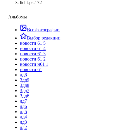
licht-ps-172
Альбомы
Все фотографии
Выбор редакции
новости 61 5
новости 61 4
новости 61 3
новости 61 2
новости н61 1
новости 61
лд8
3дд9
3дд8
3дд7
3дд6
лд7
лд6
лд5
лд4
лд3
лд2