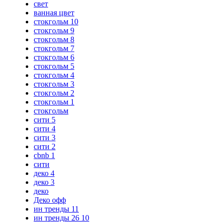
свет
ванная цвет
стокгольм 10
стокгольм 9
стокгольм 8
стокгольм 7
стокгольм 6
стокгольм 5
стокгольм 4
стокгольм 3
стокгольм 2
стокгольм 1
стокгольм
сити 5
сити 4
сити 3
сити 2
cbnb 1
сити
деко 4
деко 3
деко
Деко офф
ин тренды 11
ин тренды 26 10