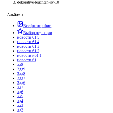
dekorative-leuchten-jlv-10
Альбомы
Все фотографии
Выбор редакции
новости 61 5
новости 61 4
новости 61 3
новости 61 2
новости н61 1
новости 61
лд8
3дд9
3дд8
3дд7
3дд6
лд7
лд6
лд5
лд4
лд3
лд2