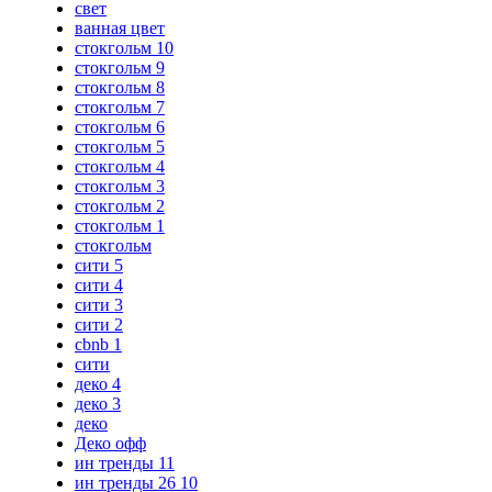
свет
ванная цвет
стокгольм 10
стокгольм 9
стокгольм 8
стокгольм 7
стокгольм 6
стокгольм 5
стокгольм 4
стокгольм 3
стокгольм 2
стокгольм 1
стокгольм
сити 5
сити 4
сити 3
сити 2
cbnb 1
сити
деко 4
деко 3
деко
Деко офф
ин тренды 11
ин тренды 26 10