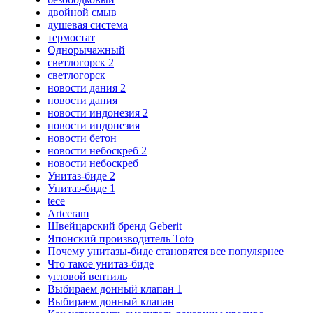
двойной смыв
душевая система
термостат
Однорычажный
светлогорск 2
светлогорск
новости дания 2
новости дания
новости индонезия 2
новости индонезия
новости бетон
новости небоскреб 2
новости небоскреб
Унитаз-биде 2
Унитаз-биде 1
tece
Artceram
Швейцарский бренд Geberit
Японский производитель Toto
Почему унитазы-биде становятся все популярнее
Что такое унитаз-биде
угловой вентиль
Выбираем донный клапан 1
Выбираем донный клапан