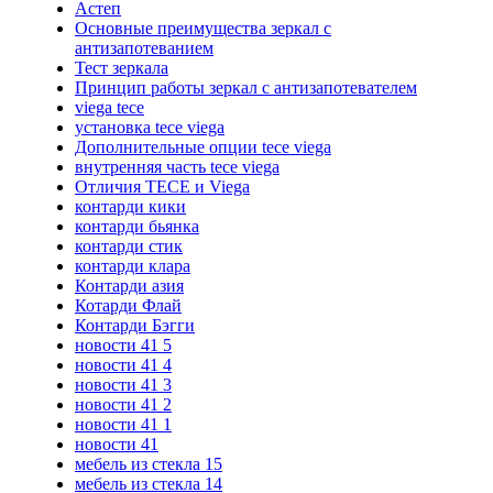
Астеп
Основные преимущества зеркал с
антизапотеванием
Тест зеркала
Принцип работы зеркал с антизапотевателем
viega tece
установка tece viega
Дополнительные опции tece viega
внутренняя часть tece viega
Отличия TECE и Viega
контарди кики
контарди бьянка
контарди стик
контарди клара
Контарди азия
Котарди Флай
Контарди Бэгги
новости 41 5
новости 41 4
новости 41 3
новости 41 2
новости 41 1
новости 41
мебель из стекла 15
мебель из стекла 14